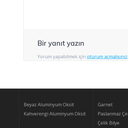
Bir yanıt yazın
Yorum yapabilmek için
oturum açmalısınız
Beyaz Aluminyum Oksit
Garnet
Kahverengi Aluminyum Oksit
Paslanmaz Çel
Çelik Bilye