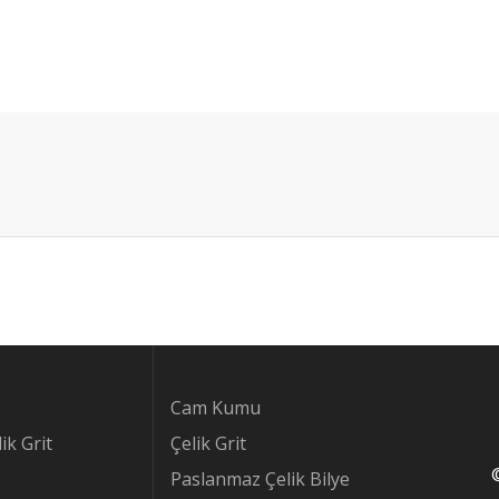
.
Cam Kumu
ik Grit
Çelik Grit
Paslanmaz Çelik Bilye