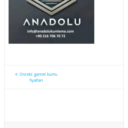
Yazı
Önceki
Önceki:
garnet kumu
gezinmesi
yazı:
fiyatları