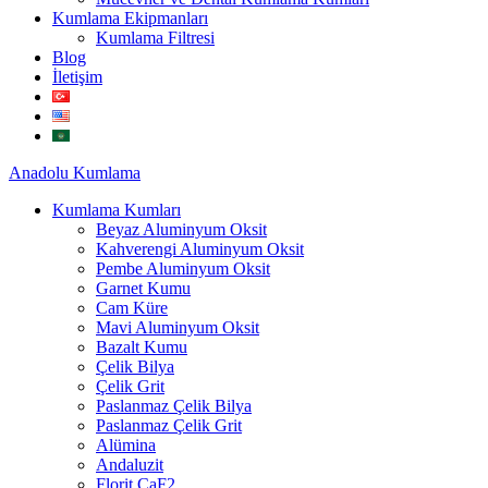
Kumlama Ekipmanları
Kumlama Filtresi
Blog
İletişim
Anadolu
Kumlama
Kumlama Kumları
Beyaz Aluminyum Oksit
Kahverengi Aluminyum Oksit
Pembe Aluminyum Oksit
Garnet Kumu
Cam Küre
Mavi Aluminyum Oksit
Bazalt Kumu
Çelik Bilya
Çelik Grit
Paslanmaz Çelik Bilya
Paslanmaz Çelik Grit
Alümina
Andaluzit
Florit CaF2