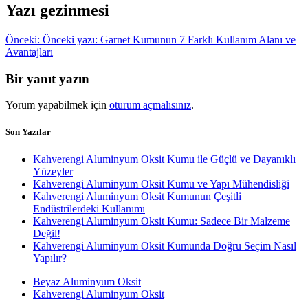
Yazı gezinmesi
Önceki:
Önceki yazı:
Garnet Kumunun 7 Farklı Kullanım Alanı ve
Avantajları
Bir yanıt yazın
Yorum yapabilmek için
oturum açmalısınız
.
Son Yazılar
Kahverengi Aluminyum Oksit Kumu ile Güçlü ve Dayanıklı
Yüzeyler
Kahverengi Aluminyum Oksit Kumu ve Yapı Mühendisliği
Kahverengi Aluminyum Oksit Kumunun Çeşitli
Endüstrilerdeki Kullanımı
Kahverengi Aluminyum Oksit Kumu: Sadece Bir Malzeme
Değil!
Kahverengi Aluminyum Oksit Kumunda Doğru Seçim Nasıl
Yapılır?
Beyaz Aluminyum Oksit
Kahverengi Aluminyum Oksit