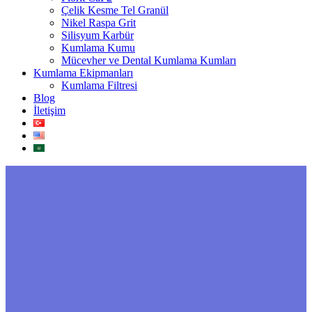
Çelik Kesme Tel Granül
Nikel Raspa Grit
Silisyum Karbür
Kumlama Kumu
Mücevher ve Dental Kumlama Kumları
Kumlama Ekipmanları
Kumlama Filtresi
Blog
İletişim