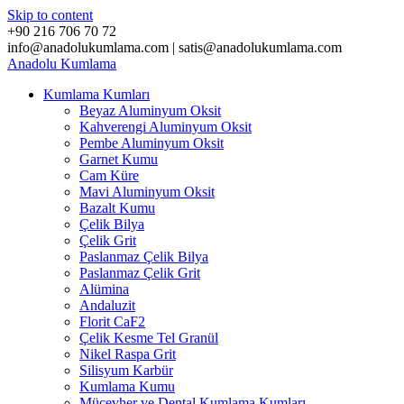
Skip to content
+90 216 706 70 72
info@anadolukumlama.com | satis@anadolukumlama.com
Anadolu
Kumlama
Kumlama Kumları
Beyaz Aluminyum Oksit
Kahverengi Aluminyum Oksit
Pembe Aluminyum Oksit
Garnet Kumu
Cam Küre
Mavi Aluminyum Oksit
Bazalt Kumu
Çelik Bilya
Çelik Grit
Paslanmaz Çelik Bilya
Paslanmaz Çelik Grit
Alümina
Andaluzit
Florit CaF2
Çelik Kesme Tel Granül
Nikel Raspa Grit
Silisyum Karbür
Kumlama Kumu
Mücevher ve Dental Kumlama Kumları