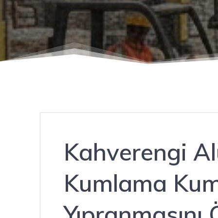
Kahverengi A
Kumlama Kumu
Yıpranmasını 