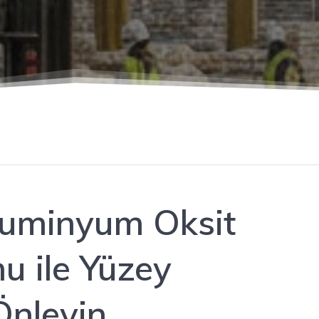
luminyum Oksit
 ile Yüzey
Önleyin