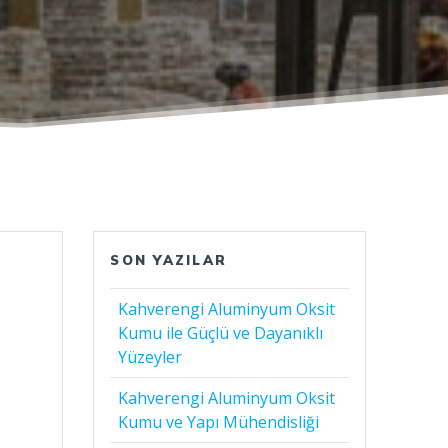
SON YAZILAR
Kahverengi Aluminyum Oksit
Kumu ile Güçlü ve Dayanıklı
Yüzeyler
Kahverengi Aluminyum Oksit
Kumu ve Yapı Mühendisliği