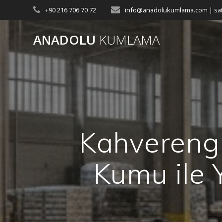
Skip
+90 216 706 70 72
info@anadolukumlama.com | s
to
content
ANADOLU
KUMLAMA
Kahvereng
Kumu ile 