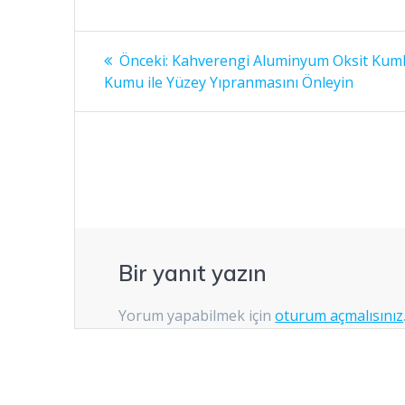
Yazı
Önceki
Önceki:
Kahverengi Aluminyum Oksit Kum
yazı:
gezinmesi
Kumu ile Yüzey Yıpranmasını Önleyin
Bir yanıt yazın
Yorum yapabilmek için
oturum açmalısınız