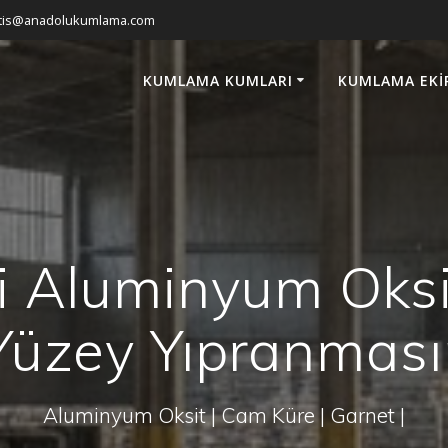
atis@anadolukumlama.com
KUMLAMA KUMLARI
KUMLAMA EKI
i Aluminyum Oks
Yüzey Yıpranması
Aluminyum Oksit | Cam Küre | Garnet |