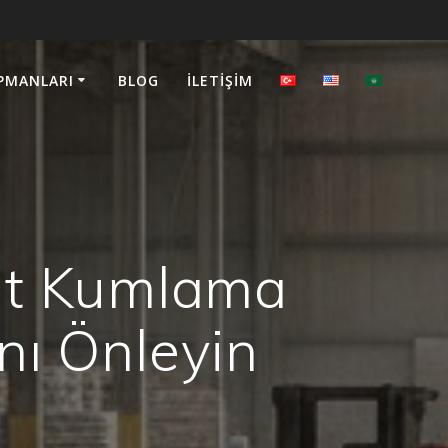
PMANLARI
BLOG
İLETIŞIM
it Kumlama
nı Önleyin