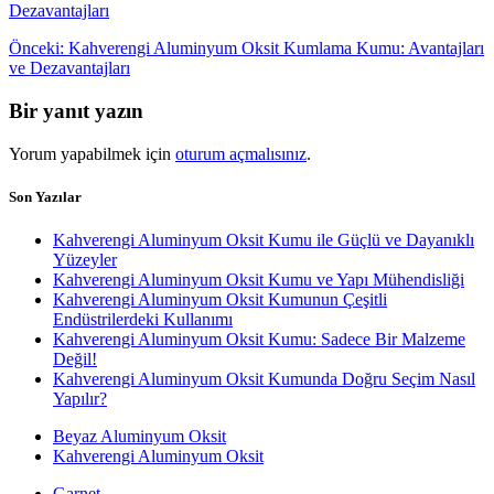
Yazı
Önceki
Önceki:
Kahverengi Aluminyum Oksit Kumlama Kumu: Avantajları
yazı:
ve Dezavantajları
gezinmesi
Bir yanıt yazın
Yorum yapabilmek için
oturum açmalısınız
.
Son Yazılar
Kahverengi Aluminyum Oksit Kumu ile Güçlü ve Dayanıklı
Yüzeyler
Kahverengi Aluminyum Oksit Kumu ve Yapı Mühendisliği
Kahverengi Aluminyum Oksit Kumunun Çeşitli
Endüstrilerdeki Kullanımı
Kahverengi Aluminyum Oksit Kumu: Sadece Bir Malzeme
Değil!
Kahverengi Aluminyum Oksit Kumunda Doğru Seçim Nasıl
Yapılır?
Beyaz Aluminyum Oksit
Kahverengi Aluminyum Oksit
Garnet