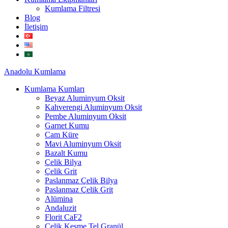
Kumlama Filtresi
Blog
İletişim
Anadolu
Kumlama
Kumlama Kumları
Beyaz Aluminyum Oksit
Kahverengi Aluminyum Oksit
Pembe Aluminyum Oksit
Garnet Kumu
Cam Küre
Mavi Aluminyum Oksit
Bazalt Kumu
Çelik Bilya
Çelik Grit
Paslanmaz Çelik Bilya
Paslanmaz Çelik Grit
Alümina
Andaluzit
Florit CaF2
Çelik Kesme Tel Granül