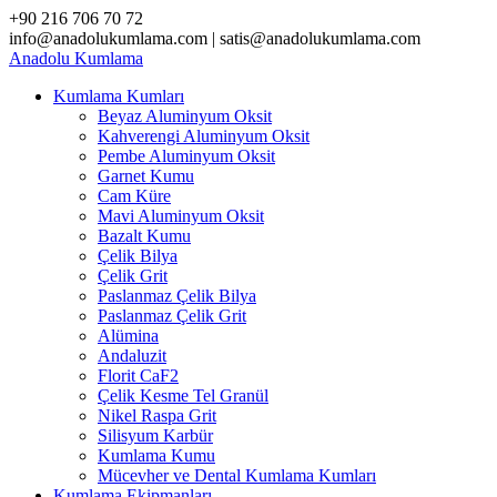
Skip
+90 216 706 70 72
to
info@anadolukumlama.com | satis@anadolukumlama.com
content
Anadolu
Kumlama
Kumlama Kumları
Beyaz Aluminyum Oksit
Kahverengi Aluminyum Oksit
Pembe Aluminyum Oksit
Garnet Kumu
Cam Küre
Mavi Aluminyum Oksit
Bazalt Kumu
Çelik Bilya
Çelik Grit
Paslanmaz Çelik Bilya
Paslanmaz Çelik Grit
Alümina
Andaluzit
Florit CaF2
Çelik Kesme Tel Granül
Nikel Raspa Grit
Silisyum Karbür
Kumlama Kumu
Mücevher ve Dental Kumlama Kumları
Kumlama Ekipmanları