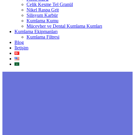
Çelik Kesme Tel Granül
Nikel Raspa Grit
Silisyum Karbür
Kumlama Kumu
Mücevher ve Dental Kumlama Kumları
Kumlama Ekipmanları
Kumlama Filtresi
Blog
İletişim