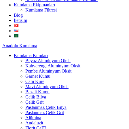
Kumlama Ekipmanları
Kumlama Filtresi
Blog
İletişim
Anadolu
Kumlama
Kumlama Kumları
Beyaz Aluminyum Oksit
Kahverengi Aluminyum Oksit
Pembe Aluminyum Oksit
Garnet Kumu
Cam Küre
Mavi Aluminyum Oksit
Bazalt Kumu
Çelik Bilya
Çelik Grit
Paslanmaz Çelik Bilya
Paslanmaz Çelik Grit
Alümina
Andaluzit
Florit CaF2