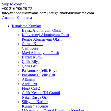
Skip to content
+90 216 706 70 72
info@anadolukumlama.com | satis@anadolukumlama.com
Anadolu
Kumlama
Kumlama Kumları
Beyaz Aluminyum Oksit
Kahverengi Aluminyum Oksit
Pembe Aluminyum Oksit
Garnet Kumu
Cam Küre
Mavi Aluminyum Oksit
Bazalt Kumu
Çelik Bilya
Çelik Grit
Paslanmaz Çelik Bilya
Paslanmaz Çelik Grit
Alümina
Andaluzit
Florit CaF2
Çelik Kesme Tel Granül
Nikel Raspa Grit
Silisyum Karbür
Kumlama Kumu
Mücevher ve Dental Kumlama Kumları