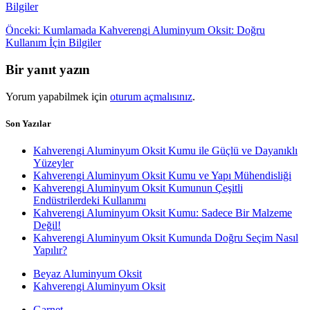
Yazı
Önceki
Önceki:
Kumlamada Kahverengi Aluminyum Oksit: Doğru
yazı:
Kullanım İçin Bilgiler
gezinmesi
Bir yanıt yazın
Yorum yapabilmek için
oturum açmalısınız
.
Son Yazılar
Kahverengi Aluminyum Oksit Kumu ile Güçlü ve Dayanıklı
Yüzeyler
Kahverengi Aluminyum Oksit Kumu ve Yapı Mühendisliği
Kahverengi Aluminyum Oksit Kumunun Çeşitli
Endüstrilerdeki Kullanımı
Kahverengi Aluminyum Oksit Kumu: Sadece Bir Malzeme
Değil!
Kahverengi Aluminyum Oksit Kumunda Doğru Seçim Nasıl
Yapılır?
Beyaz Aluminyum Oksit
Kahverengi Aluminyum Oksit
Garnet