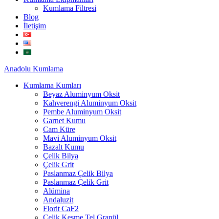
Kumlama Filtresi
Blog
İletişim
Anadolu
Kumlama
Kumlama Kumları
Beyaz Aluminyum Oksit
Kahverengi Aluminyum Oksit
Pembe Aluminyum Oksit
Garnet Kumu
Cam Küre
Mavi Aluminyum Oksit
Bazalt Kumu
Çelik Bilya
Çelik Grit
Paslanmaz Çelik Bilya
Paslanmaz Çelik Grit
Alümina
Andaluzit
Florit CaF2
Çelik Kesme Tel Granül