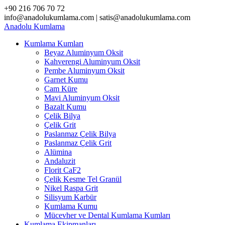
Skip
+90 216 706 70 72
to
info@anadolukumlama.com | satis@anadolukumlama.com
content
Anadolu
Kumlama
Kumlama Kumları
Beyaz Aluminyum Oksit
Kahverengi Aluminyum Oksit
Pembe Aluminyum Oksit
Garnet Kumu
Cam Küre
Mavi Aluminyum Oksit
Bazalt Kumu
Çelik Bilya
Çelik Grit
Paslanmaz Çelik Bilya
Paslanmaz Çelik Grit
Alümina
Andaluzit
Florit CaF2
Çelik Kesme Tel Granül
Nikel Raspa Grit
Silisyum Karbür
Kumlama Kumu
Mücevher ve Dental Kumlama Kumları
Kumlama Ekipmanları