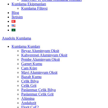
Kumlama Ekipmanları
Kumlama Filtresi
Blog
İletişim
Anadolu
Kumlama
Kumlama Kumları
Beyaz Aluminyum Oksit
Kahverengi Aluminyum Oksit
Pembe Aluminyum Oksit
Garnet Kumu
Cam Küre
Mavi Aluminyum Oksit
Bazalt Kumu
Çelik Bilya
Çelik Grit
Paslanmaz Çelik Bilya
Paslanmaz Çelik Grit
Alümina
Andaluzit
Florit CaF2