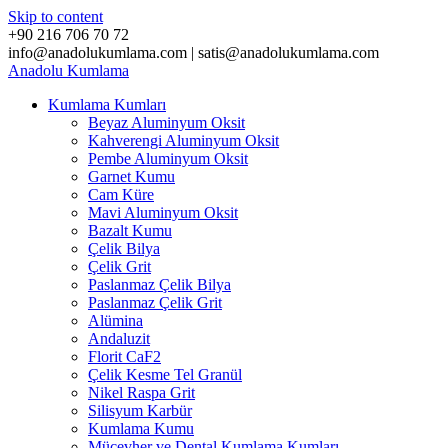
Skip to content
+90 216 706 70 72
info@anadolukumlama.com | satis@anadolukumlama.com
Anadolu
Kumlama
Kumlama Kumları
Beyaz Aluminyum Oksit
Kahverengi Aluminyum Oksit
Pembe Aluminyum Oksit
Garnet Kumu
Cam Küre
Mavi Aluminyum Oksit
Bazalt Kumu
Çelik Bilya
Çelik Grit
Paslanmaz Çelik Bilya
Paslanmaz Çelik Grit
Alümina
Andaluzit
Florit CaF2
Çelik Kesme Tel Granül
Nikel Raspa Grit
Silisyum Karbür
Kumlama Kumu
Mücevher ve Dental Kumlama Kumları