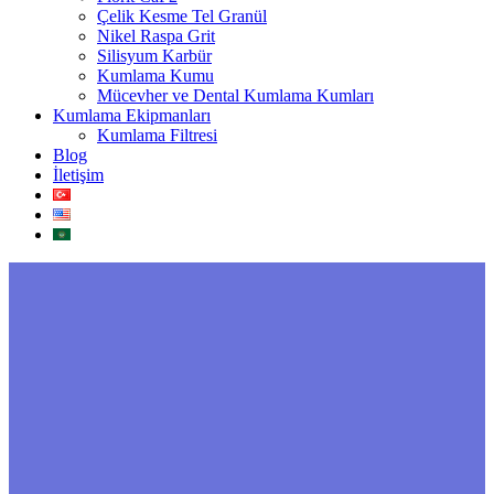
Çelik Kesme Tel Granül
Nikel Raspa Grit
Silisyum Karbür
Kumlama Kumu
Mücevher ve Dental Kumlama Kumları
Kumlama Ekipmanları
Kumlama Filtresi
Blog
İletişim