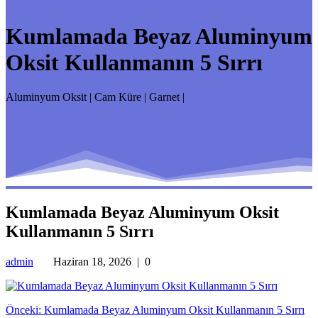
Kumlamada Beyaz Aluminyum
Oksit Kullanmanın 5 Sırrı
Aluminyum Oksit | Cam Küre | Garnet |
Kumlamada Beyaz Aluminyum Oksit
Kullanmanın 5 Sırrı
admin
Haziran 18, 2026
|
0
Yazı
Önceki
Önceki:
Kumlamada Beyaz Aluminyum Oksit Kullanmanın 5 Sırrı