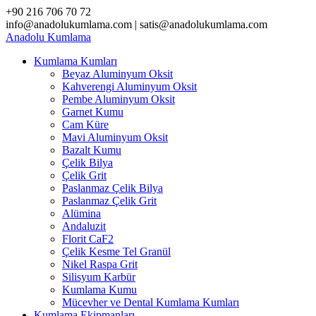
Skip
+90 216 706 70 72
to
info@anadolukumlama.com | satis@anadolukumlama.com
content
Anadolu
Kumlama
Kumlama Kumları
Beyaz Aluminyum Oksit
Kahverengi Aluminyum Oksit
Pembe Aluminyum Oksit
Garnet Kumu
Cam Küre
Mavi Aluminyum Oksit
Bazalt Kumu
Çelik Bilya
Çelik Grit
Paslanmaz Çelik Bilya
Paslanmaz Çelik Grit
Alümina
Andaluzit
Florit CaF2
Çelik Kesme Tel Granül
Nikel Raspa Grit
Silisyum Karbür
Kumlama Kumu
Mücevher ve Dental Kumlama Kumları
Kumlama Ekipmanları