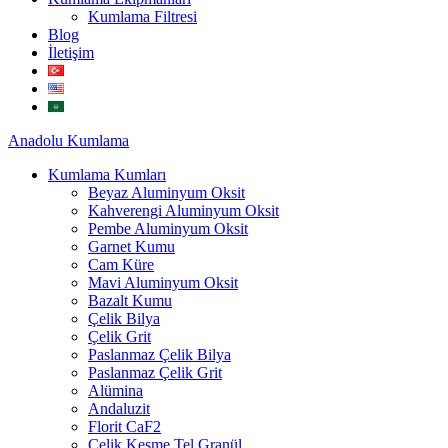
Kumlama Filtresi
Blog
İletişim
Anadolu
Kumlama
Kumlama Kumları
Beyaz Aluminyum Oksit
Kahverengi Aluminyum Oksit
Pembe Aluminyum Oksit
Garnet Kumu
Cam Küre
Mavi Aluminyum Oksit
Bazalt Kumu
Çelik Bilya
Çelik Grit
Paslanmaz Çelik Bilya
Paslanmaz Çelik Grit
Alümina
Andaluzit
Florit CaF2
Çelik Kesme Tel Granül