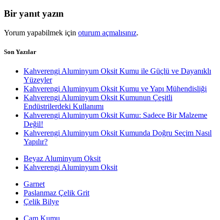
yazı:
gezinmesi
Bir yanıt yazın
Yorum yapabilmek için
oturum açmalısınız
.
Son Yazılar
Kahverengi Aluminyum Oksit Kumu ile Güçlü ve Dayanıklı
Yüzeyler
Kahverengi Aluminyum Oksit Kumu ve Yapı Mühendisliği
Kahverengi Aluminyum Oksit Kumunun Çeşitli
Endüstrilerdeki Kullanımı
Kahverengi Aluminyum Oksit Kumu: Sadece Bir Malzeme
Değil!
Kahverengi Aluminyum Oksit Kumunda Doğru Seçim Nasıl
Yapılır?
Beyaz Aluminyum Oksit
Kahverengi Aluminyum Oksit
Garnet
Paslanmaz Çelik Grit
Çelik Bilye
Cam Kumu