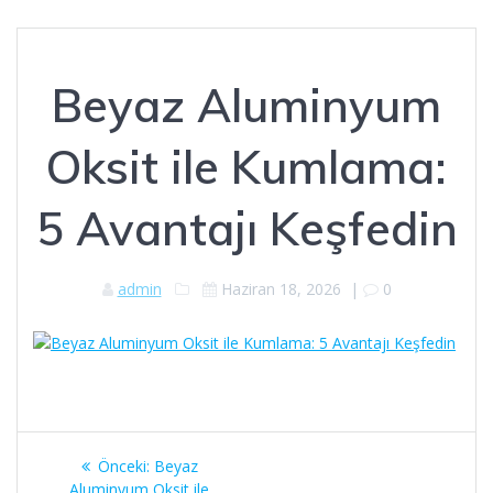
Beyaz Aluminyum
Oksit ile Kumlama:
5 Avantajı Keşfedin
admin
Haziran 18, 2026
|
0
Yazı
Önceki
Önceki:
Beyaz
yazı:
Aluminyum Oksit ile