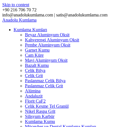
Skip to content
+90 216 706 70 72
info@anadolukumlama.com | satis@anadolukumlama.com
Anadolu
Kumlama
Kumlama Kumları
Beyaz Aluminyum Oksit
Kahverengi Aluminyum Oksit
Pembe Aluminyum Oksit
Garnet Kumu
Cam Küre
Mavi Aluminyum Oksit
Bazalt Kumu
Çelik Bilya
Çelik Grit
Paslanmaz Çelik Bilya
Paslanmaz Çelik Grit
Alümina
Andaluzit
Florit CaF2
Çelik Kesme Tel Granül
Nikel Raspa Grit
Silisyum Karbür
Kumlama Kumu
Mücevher ve Dental Kumlama Kumları