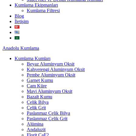
Kumlama Ekipmanları
Kumlama Filtresi
Blog
İletişim
Anadolu
Kumlama
Kumlama Kumları
Beyaz Aluminyum Oksit
Kahverengi Aluminyum Oksit
Pembe Aluminyum Oksit
Garnet Kumu
Cam Küre
Mavi Aluminyum Oksit
Bazalt Kumu
Çelik Bilya
Çelik Grit
Paslanmaz Çelik Bilya
Paslanmaz Çelik Grit
Alümina
Andaluzit
Florit CaF2