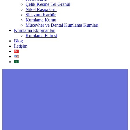
Çelik Kesme Tel Granül
Nikel Raspa Grit
Silisyum Karbür
Kumlama Kumu
Mücevher ve Dental Kumlama Kumları
Kumlama Ekipmanları
Kumlama Filtresi
Blog
İletişim