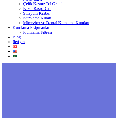
Çelik Kesme Tel Granül
Nikel Raspa Grit
Silisyum Karbür
Kumlama Kumu
Mücevher ve Dental Kumlama Kumları
Kumlama Ekipmanları
Kumlama Filtresi
Blog
İletişim