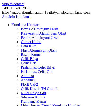
Skip to content
+90 216 706 70 72
info@anadolukumlama.com | satis@anadolukumlama.com
Anadolu
Kumlama
Kumlama Kumları
Beyaz Aluminyum Oksit
Kahverengi Aluminyum Oksit
Pembe Aluminyum Oksit
Garnet Kumu
Cam Küre
Mavi Aluminyum Oksit
Bazalt Kumu
Çelik Bilya
Çelik Grit
Paslanmaz Çelik Bilya
Paslanmaz Çelik Grit
Alümina
Andaluzit
Florit CaF2
Çelik Kesme Tel Granül
Nikel Raspa Grit
Silisyum Karbür
Kumlama Kumu
Mücevher ve Dental Kumlama Kumları