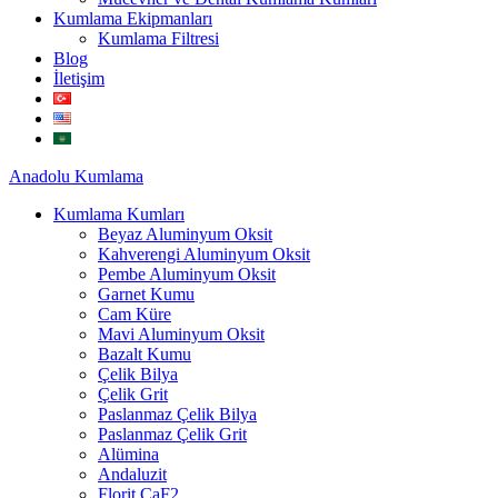
Kumlama Ekipmanları
Kumlama Filtresi
Blog
İletişim
Anadolu
Kumlama
Kumlama Kumları
Beyaz Aluminyum Oksit
Kahverengi Aluminyum Oksit
Pembe Aluminyum Oksit
Garnet Kumu
Cam Küre
Mavi Aluminyum Oksit
Bazalt Kumu
Çelik Bilya
Çelik Grit
Paslanmaz Çelik Bilya
Paslanmaz Çelik Grit
Alümina
Andaluzit
Florit CaF2