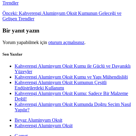
Yazı
Önceki
Önceki:
Kahverengi Aluminyum Oksit Kumunun Geleceği ve
yazı:
Gelişen Trendler
gezinmesi
Bir yanıt yazın
Yorum yapabilmek için
oturum açmalısınız
.
Son Yazılar
Kahverengi Aluminyum Oksit Kumu ile Güçlü ve Dayanıklı
Yüzeyler
Kahverengi Aluminyum Oksit Kumu ve Yapı Mühendisliği
Kahverengi Aluminyum Oksit Kumunun Çeşitli
Endüstrilerdeki Kullanımı
Kahverengi Aluminyum Oksit Kumu: Sadece Bir Malzeme
Değil!
Kahverengi Aluminyum Oksit Kumunda Doğru Seçim Nasıl
Yapılır?
Beyaz Aluminyum Oksit
Kahverengi Aluminyum Oksit
Garnet