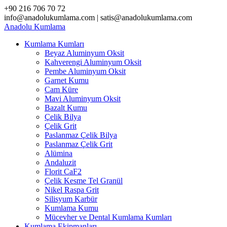
Skip
+90 216 706 70 72
to
info@anadolukumlama.com | satis@anadolukumlama.com
content
Anadolu
Kumlama
Kumlama Kumları
Beyaz Aluminyum Oksit
Kahverengi Aluminyum Oksit
Pembe Aluminyum Oksit
Garnet Kumu
Cam Küre
Mavi Aluminyum Oksit
Bazalt Kumu
Çelik Bilya
Çelik Grit
Paslanmaz Çelik Bilya
Paslanmaz Çelik Grit
Alümina
Andaluzit
Florit CaF2
Çelik Kesme Tel Granül
Nikel Raspa Grit
Silisyum Karbür
Kumlama Kumu
Mücevher ve Dental Kumlama Kumları
Kumlama Ekipmanları