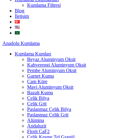
Kumlama Filtresi
Blog
İletişim
Anadolu
Kumlama
Kumlama Kumları
Beyaz Aluminyum Oksit
Kahverengi Aluminyum Oksit
Pembe Aluminyum Oksit
Garnet Kumu
Cam Küre
Mavi Aluminyum Oksit
Bazalt Kumu
Çelik Bilya
Çelik Grit
Paslanmaz Çelik Bilya
Paslanmaz Çelik Grit
Alümina
Andaluzit
Florit CaF2
Çelik Kesme Tel Granül