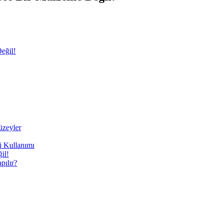
eğil!
üzeyler
i Kullanımı
il!
ılır?