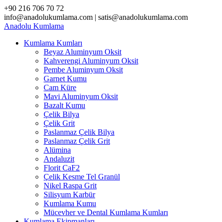
Skip
+90 216 706 70 72
to
info@anadolukumlama.com | satis@anadolukumlama.com
content
Anadolu
Kumlama
Kumlama Kumları
Beyaz Aluminyum Oksit
Kahverengi Aluminyum Oksit
Pembe Aluminyum Oksit
Garnet Kumu
Cam Küre
Mavi Aluminyum Oksit
Bazalt Kumu
Çelik Bilya
Çelik Grit
Paslanmaz Çelik Bilya
Paslanmaz Çelik Grit
Alümina
Andaluzit
Florit CaF2
Çelik Kesme Tel Granül
Nikel Raspa Grit
Silisyum Karbür
Kumlama Kumu
Mücevher ve Dental Kumlama Kumları
Kumlama Ekipmanları