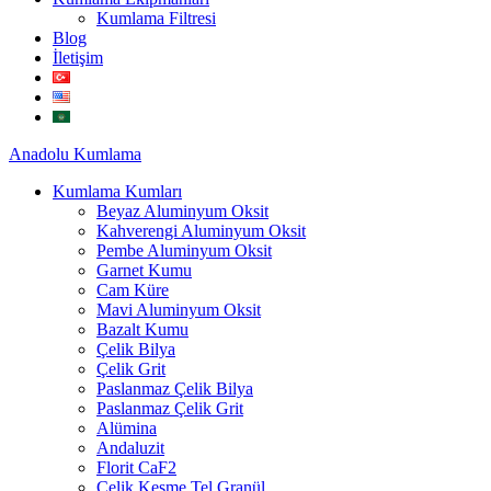
Kumlama Filtresi
Blog
İletişim
Anadolu
Kumlama
Kumlama Kumları
Beyaz Aluminyum Oksit
Kahverengi Aluminyum Oksit
Pembe Aluminyum Oksit
Garnet Kumu
Cam Küre
Mavi Aluminyum Oksit
Bazalt Kumu
Çelik Bilya
Çelik Grit
Paslanmaz Çelik Bilya
Paslanmaz Çelik Grit
Alümina
Andaluzit
Florit CaF2
Çelik Kesme Tel Granül