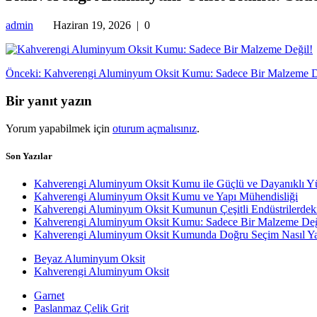
admin
Haziran 19, 2026
|
0
Yazı
Önceki
Önceki:
Kahverengi Aluminyum Oksit Kumu: Sadece Bir Malzeme D
yazı:
gezinmesi
Bir yanıt yazın
Yorum yapabilmek için
oturum açmalısınız
.
Son Yazılar
Kahverengi Aluminyum Oksit Kumu ile Güçlü ve Dayanıklı Y
Kahverengi Aluminyum Oksit Kumu ve Yapı Mühendisliği
Kahverengi Aluminyum Oksit Kumunun Çeşitli Endüstrilerdek
Kahverengi Aluminyum Oksit Kumu: Sadece Bir Malzeme Değ
Kahverengi Aluminyum Oksit Kumunda Doğru Seçim Nasıl Yap
Beyaz Aluminyum Oksit
Kahverengi Aluminyum Oksit
Garnet
Paslanmaz Çelik Grit