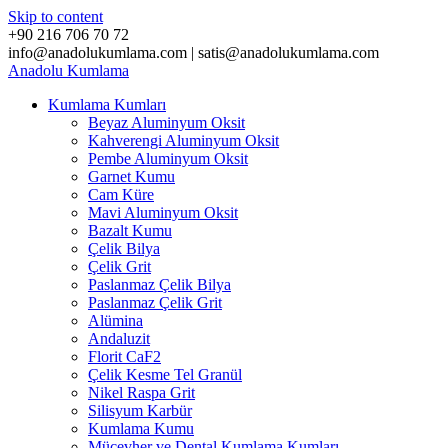
Skip to content
+90 216 706 70 72
info@anadolukumlama.com | satis@anadolukumlama.com
Anadolu
Kumlama
Kumlama Kumları
Beyaz Aluminyum Oksit
Kahverengi Aluminyum Oksit
Pembe Aluminyum Oksit
Garnet Kumu
Cam Küre
Mavi Aluminyum Oksit
Bazalt Kumu
Çelik Bilya
Çelik Grit
Paslanmaz Çelik Bilya
Paslanmaz Çelik Grit
Alümina
Andaluzit
Florit CaF2
Çelik Kesme Tel Granül
Nikel Raspa Grit
Silisyum Karbür
Kumlama Kumu
Mücevher ve Dental Kumlama Kumları