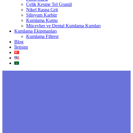
Çelik Kesme Tel Granül
Nikel Raspa Grit
Silisyum Karbür
Kumlama Kumu
Mücevher ve Dental Kumlama Kumları
Kumlama Ekipmanları
Kumlama Filtresi
Blog
İletişim