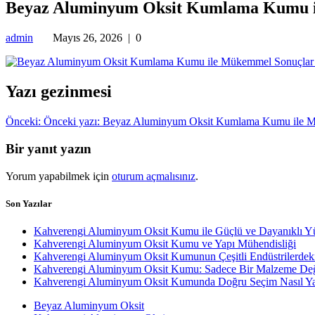
Beyaz Aluminyum Oksit Kumlama Kumu i
admin
Mayıs 26, 2026
|
0
Yazı gezinmesi
Önceki:
Önceki yazı:
Beyaz Aluminyum Oksit Kumlama Kumu ile M
Bir yanıt yazın
Yorum yapabilmek için
oturum açmalısınız
.
Son Yazılar
Kahverengi Aluminyum Oksit Kumu ile Güçlü ve Dayanıklı Y
Kahverengi Aluminyum Oksit Kumu ve Yapı Mühendisliği
Kahverengi Aluminyum Oksit Kumunun Çeşitli Endüstrilerdek
Kahverengi Aluminyum Oksit Kumu: Sadece Bir Malzeme Değ
Kahverengi Aluminyum Oksit Kumunda Doğru Seçim Nasıl Yap
Beyaz Aluminyum Oksit