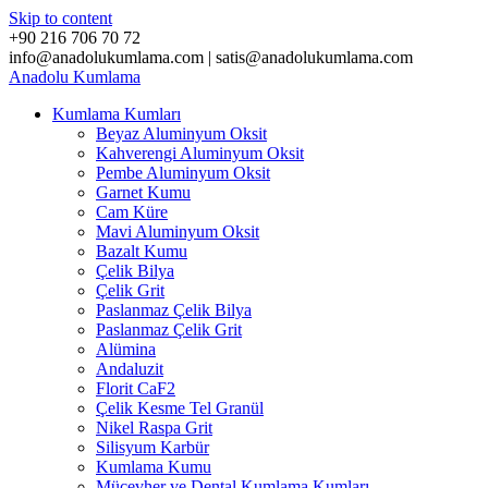
Skip to content
+90 216 706 70 72
info@anadolukumlama.com | satis@anadolukumlama.com
Anadolu
Kumlama
Kumlama Kumları
Beyaz Aluminyum Oksit
Kahverengi Aluminyum Oksit
Pembe Aluminyum Oksit
Garnet Kumu
Cam Küre
Mavi Aluminyum Oksit
Bazalt Kumu
Çelik Bilya
Çelik Grit
Paslanmaz Çelik Bilya
Paslanmaz Çelik Grit
Alümina
Andaluzit
Florit CaF2
Çelik Kesme Tel Granül
Nikel Raspa Grit
Silisyum Karbür
Kumlama Kumu
Mücevher ve Dental Kumlama Kumları