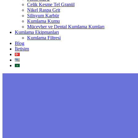
Çelik Kesme Tel Granül
Nikel Raspa Grit
Silisyum Karbür
Kumlama Kumu
Mücevher ve Dental Kumlama Kumları
Kumlama Ekipmanları
Kumlama Filtresi
Blog
İletişim