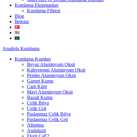
Kumlama Ekipmanları
Kumlama Filtresi
Blog
İletişim
Anadolu
Kumlama
Kumlama Kumları
Beyaz Aluminyum Oksit
Kahverengi Aluminyum Oksit
Pembe Aluminyum Oksit
Garnet Kumu
Cam Küre
Mavi Aluminyum Oksit
Bazalt Kumu
Çelik Bilya
Çelik Grit
Paslanmaz Çelik Bilya
Paslanmaz Çelik Grit
Alümina
Andaluzit
Florit CaF2