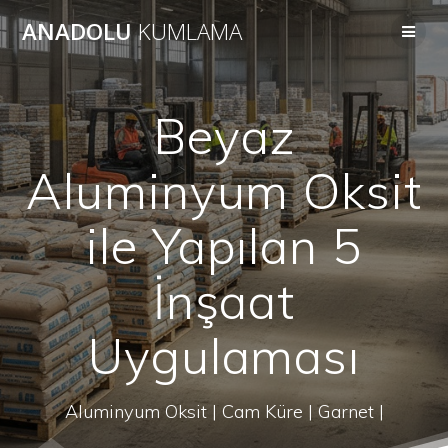
Skip
ANADOLU
KUMLAMA
to
content
Beyaz
Aluminyum Oksit
ile Yapılan 5
İnşaat
Uygulaması
Aluminyum Oksit | Cam Küre | Garnet |