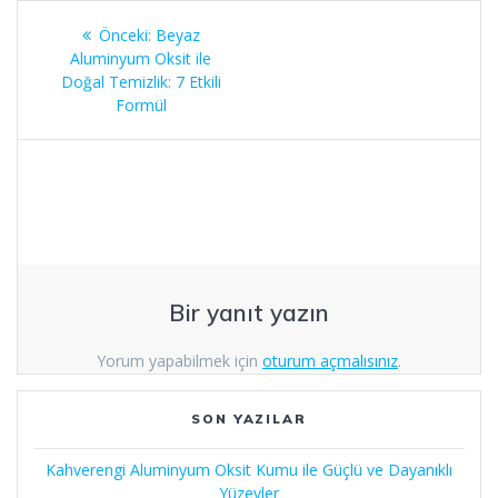
Yazı
Önceki
Önceki:
Beyaz
gezinmesi
yazı:
Aluminyum Oksit ile
Doğal Temizlik: 7 Etkili
Formül
Bir yanıt yazın
Yorum yapabilmek için
oturum açmalısınız
.
SON YAZILAR
Kahverengi Aluminyum Oksit Kumu ile Güçlü ve Dayanıklı
Yüzeyler