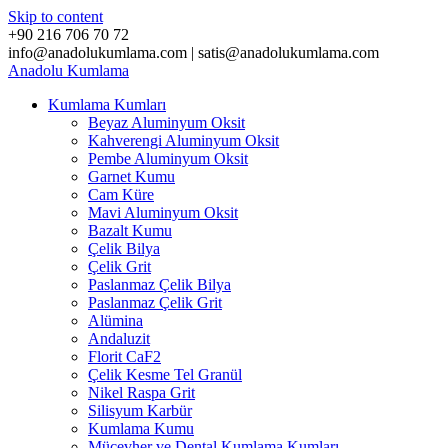
Skip to content
+90 216 706 70 72
info@anadolukumlama.com | satis@anadolukumlama.com
Anadolu
Kumlama
Kumlama Kumları
Beyaz Aluminyum Oksit
Kahverengi Aluminyum Oksit
Pembe Aluminyum Oksit
Garnet Kumu
Cam Küre
Mavi Aluminyum Oksit
Bazalt Kumu
Çelik Bilya
Çelik Grit
Paslanmaz Çelik Bilya
Paslanmaz Çelik Grit
Alümina
Andaluzit
Florit CaF2
Çelik Kesme Tel Granül
Nikel Raspa Grit
Silisyum Karbür
Kumlama Kumu
Mücevher ve Dental Kumlama Kumları