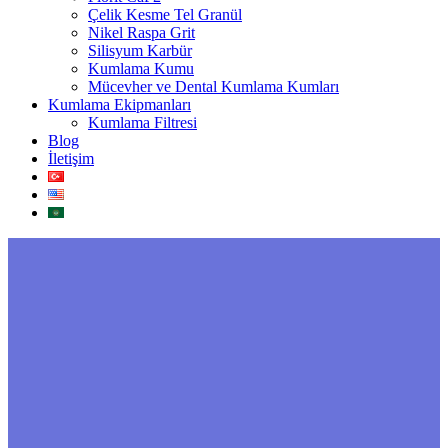
Çelik Kesme Tel Granül
Nikel Raspa Grit
Silisyum Karbür
Kumlama Kumu
Mücevher ve Dental Kumlama Kumları
Kumlama Ekipmanları
Kumlama Filtresi
Blog
İletişim