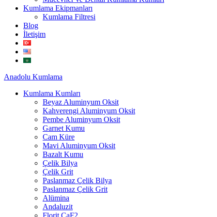
Kumlama Ekipmanları
Kumlama Filtresi
Blog
İletişim
Anadolu
Kumlama
Kumlama Kumları
Beyaz Aluminyum Oksit
Kahverengi Aluminyum Oksit
Pembe Aluminyum Oksit
Garnet Kumu
Cam Küre
Mavi Aluminyum Oksit
Bazalt Kumu
Çelik Bilya
Çelik Grit
Paslanmaz Çelik Bilya
Paslanmaz Çelik Grit
Alümina
Andaluzit
Florit CaF2