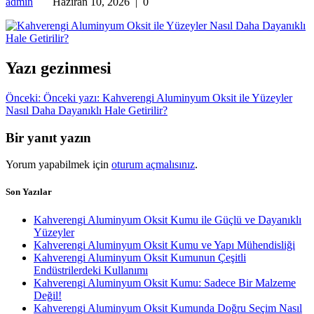
admin
Haziran 10, 2026
|
0
Yazı gezinmesi
Önceki:
Önceki yazı:
Kahverengi Aluminyum Oksit ile Yüzeyler
Nasıl Daha Dayanıklı Hale Getirilir?
Bir yanıt yazın
Yorum yapabilmek için
oturum açmalısınız
.
Son Yazılar
Kahverengi Aluminyum Oksit Kumu ile Güçlü ve Dayanıklı
Yüzeyler
Kahverengi Aluminyum Oksit Kumu ve Yapı Mühendisliği
Kahverengi Aluminyum Oksit Kumunun Çeşitli
Endüstrilerdeki Kullanımı
Kahverengi Aluminyum Oksit Kumu: Sadece Bir Malzeme
Değil!
Kahverengi Aluminyum Oksit Kumunda Doğru Seçim Nasıl