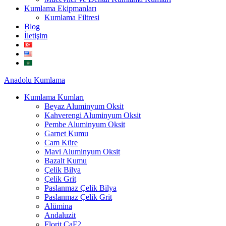
Kumlama Ekipmanları
Kumlama Filtresi
Blog
İletişim
Anadolu
Kumlama
Kumlama Kumları
Beyaz Aluminyum Oksit
Kahverengi Aluminyum Oksit
Pembe Aluminyum Oksit
Garnet Kumu
Cam Küre
Mavi Aluminyum Oksit
Bazalt Kumu
Çelik Bilya
Çelik Grit
Paslanmaz Çelik Bilya
Paslanmaz Çelik Grit
Alümina
Andaluzit
Florit CaF2