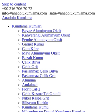
Skip to content
+90 216 706 70 72
info@anadolukumlama.com | satis@anadolukumlama.com
Anadolu
Kumlama
Kumlama Kumları
Beyaz Aluminyum Oksit
Kahverengi Aluminyum Oksit
Pembe Aluminyum Oksit
Garnet Kumu
Cam Küre
Mavi Aluminyum Oksit
Bazalt Kumu
Çelik Bilya
Çelik Grit
Paslanmaz Çelik Bilya
Paslanmaz Çelik Grit
Alümina
Andaluzit
Florit CaF2
Çelik Kesme Tel Granül
Nikel Raspa Grit
Silisyum Karbür
Kumlama Kumu
Mücevher ve Dental Kumlama Kumları