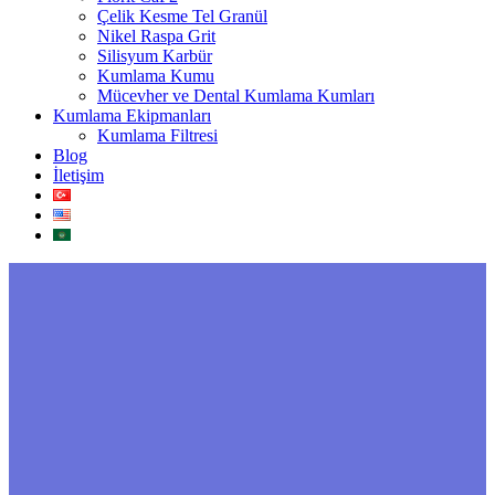
Çelik Kesme Tel Granül
Nikel Raspa Grit
Silisyum Karbür
Kumlama Kumu
Mücevher ve Dental Kumlama Kumları
Kumlama Ekipmanları
Kumlama Filtresi
Blog
İletişim