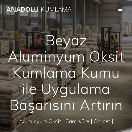
Skip
ANADOLU
KUMLAMA
to
content
Beyaz
Aluminyum Oksit
Kumlama Kumu
ile Uygulama
Başarısını Artırın
Aluminyum Oksit | Cam Küre | Garnet |