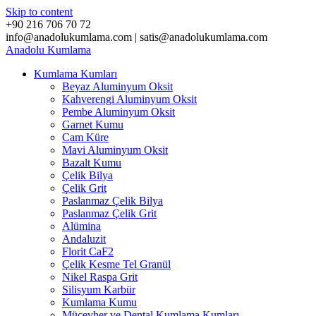
Skip to content
+90 216 706 70 72
info@anadolukumlama.com | satis@anadolukumlama.com
Anadolu
Kumlama
Kumlama Kumları
Beyaz Aluminyum Oksit
Kahverengi Aluminyum Oksit
Pembe Aluminyum Oksit
Garnet Kumu
Cam Küre
Mavi Aluminyum Oksit
Bazalt Kumu
Çelik Bilya
Çelik Grit
Paslanmaz Çelik Bilya
Paslanmaz Çelik Grit
Alümina
Andaluzit
Florit CaF2
Çelik Kesme Tel Granül
Nikel Raspa Grit
Silisyum Karbür
Kumlama Kumu
Mücevher ve Dental Kumlama Kumları