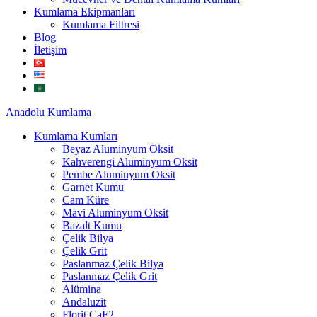
Kumlama Ekipmanları
Kumlama Filtresi
Blog
İletişim
Anadolu
Kumlama
Kumlama Kumları
Beyaz Aluminyum Oksit
Kahverengi Aluminyum Oksit
Pembe Aluminyum Oksit
Garnet Kumu
Cam Küre
Mavi Aluminyum Oksit
Bazalt Kumu
Çelik Bilya
Çelik Grit
Paslanmaz Çelik Bilya
Paslanmaz Çelik Grit
Alümina
Andaluzit
Florit CaF2