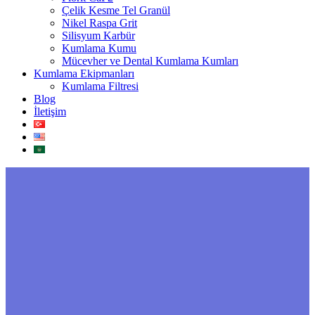
Çelik Kesme Tel Granül
Nikel Raspa Grit
Silisyum Karbür
Kumlama Kumu
Mücevher ve Dental Kumlama Kumları
Kumlama Ekipmanları
Kumlama Filtresi
Blog
İletişim