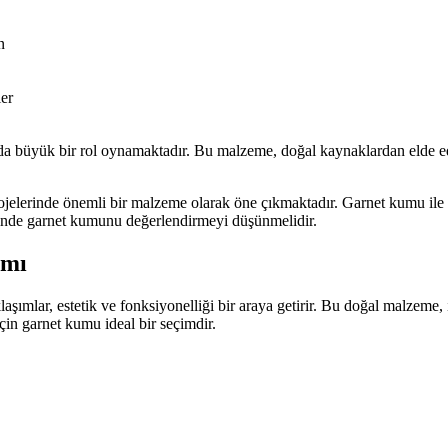
n
ler
 büyük bir rol oynamaktadır. Bu malzeme, doğal kaynaklardan elde edild
rojelerinde önemli bir malzeme olarak öne çıkmaktadır. Garnet kumu ile 
erinde garnet kumunu değerlendirmeyi düşünmelidir.
ımı
şımlar, estetik ve fonksiyonelliği bir araya getirir. Bu doğal malzeme,
in garnet kumu ideal bir seçimdir.