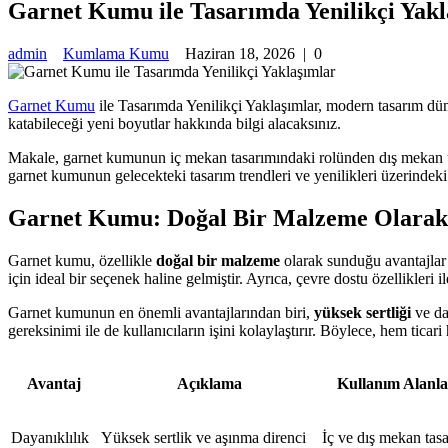
Garnet Kumu ile Tasarımda Yenilikçi Yakl
admin
Kumlama Kumu
Haziran 18, 2026
|
0
Garnet Kumu
ile Tasarımda Yenilikçi Yaklaşımlar, modern tasarım dü
katabileceği yeni boyutlar hakkında bilgi alacaksınız.
Makale, garnet kumunun iç mekan tasarımındaki rolünden dış mekan uyg
garnet kumunun gelecekteki tasarım trendleri ve yenilikleri üzerindeki 
Garnet Kumu: Doğal Bir Malzeme Olarak 
Garnet kumu, özellikle
doğal bir malzeme
olarak sunduğu avantajlar 
için ideal bir seçenek haline gelmiştir. Ayrıca, çevre dostu özellikleri i
Garnet kumunun en önemli avantajlarından biri,
yüksek sertliği
ve da
gereksinimi ile de kullanıcıların işini kolaylaştırır. Böylece, hem ticari
Avantaj
Açıklama
Kullanım Alanla
Dayanıklılık
Yüksek sertlik ve aşınma direnci
İç ve dış mekan tas