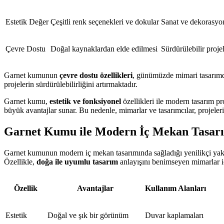
Estetik Değer
Çeşitli renk seçenekleri ve dokular
Sanat ve dekorasyo
Çevre Dostu
Doğal kaynaklardan elde edilmesi
Sürdürülebilir proje
Garnet kumunun
çevre dostu özellikleri
, günümüzde mimari tasarımda
projelerin sürdürülebilirliğini artırmaktadır.
Garnet kumu,
estetik ve fonksiyonel
özellikleri ile modern tasarım p
büyük avantajlar sunar. Bu nedenle, mimarlar ve tasarımcılar, projel
Garnet Kumu ile Modern İç Mekan Tasar
Garnet kumunun modern iç mekan tasarımında sağladığı yenilikçi yakla
Özellikle,
doğa ile uyumlu tasarım
anlayışını benimseyen mimarlar iç
Özellik
Avantajlar
Kullanım Alanları
Estetik
Doğal ve şık bir görünüm
Duvar kaplamaları