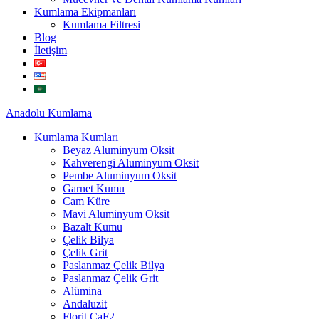
Kumlama Ekipmanları
Kumlama Filtresi
Blog
İletişim
Anadolu
Kumlama
Kumlama Kumları
Beyaz Aluminyum Oksit
Kahverengi Aluminyum Oksit
Pembe Aluminyum Oksit
Garnet Kumu
Cam Küre
Mavi Aluminyum Oksit
Bazalt Kumu
Çelik Bilya
Çelik Grit
Paslanmaz Çelik Bilya
Paslanmaz Çelik Grit
Alümina
Andaluzit
Florit CaF2