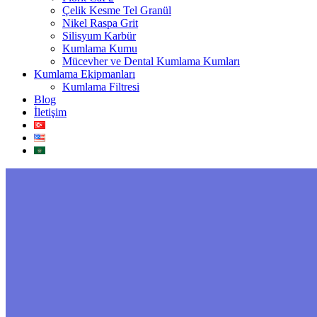
Çelik Kesme Tel Granül
Nikel Raspa Grit
Silisyum Karbür
Kumlama Kumu
Mücevher ve Dental Kumlama Kumları
Kumlama Ekipmanları
Kumlama Filtresi
Blog
İletişim