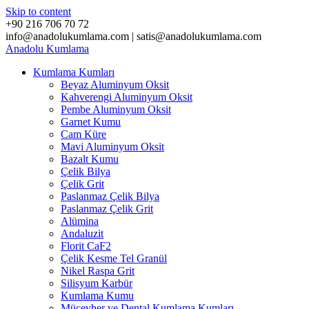
Skip to content
+90 216 706 70 72
info@anadolukumlama.com | satis@anadolukumlama.com
Anadolu
Kumlama
Kumlama Kumları
Beyaz Aluminyum Oksit
Kahverengi Aluminyum Oksit
Pembe Aluminyum Oksit
Garnet Kumu
Cam Küre
Mavi Aluminyum Oksit
Bazalt Kumu
Çelik Bilya
Çelik Grit
Paslanmaz Çelik Bilya
Paslanmaz Çelik Grit
Alümina
Andaluzit
Florit CaF2
Çelik Kesme Tel Granül
Nikel Raspa Grit
Silisyum Karbür
Kumlama Kumu
Mücevher ve Dental Kumlama Kumları