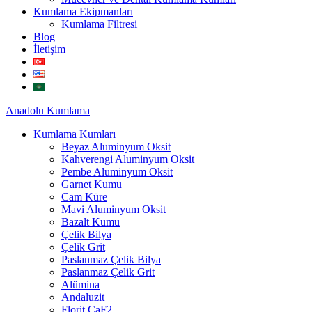
Kumlama Ekipmanları
Kumlama Filtresi
Blog
İletişim
Anadolu
Kumlama
Kumlama Kumları
Beyaz Aluminyum Oksit
Kahverengi Aluminyum Oksit
Pembe Aluminyum Oksit
Garnet Kumu
Cam Küre
Mavi Aluminyum Oksit
Bazalt Kumu
Çelik Bilya
Çelik Grit
Paslanmaz Çelik Bilya
Paslanmaz Çelik Grit
Alümina
Andaluzit
Florit CaF2