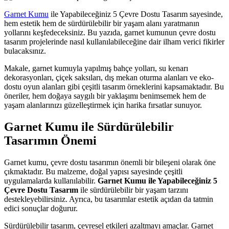
Garnet Kumu
ile Yapabileceğiniz 5 Çevre Dostu Tasarım sayesinde,
hem estetik hem de sürdürülebilir bir yaşam alanı yaratmanın
yollarını keşfedeceksiniz. Bu yazıda, garnet kumunun çevre dostu
tasarım projelerinde nasıl kullanılabileceğine dair ilham verici fikirler
bulacaksınız.
Makale, garnet kumuyla yapılmış bahçe yolları, su kenarı
dekorasyonları, çiçek saksıları, dış mekan oturma alanları ve eko-
dostu oyun alanları gibi çeşitli tasarım örneklerini kapsamaktadır. Bu
öneriler, hem doğaya saygılı bir yaklaşımı benimsemek hem de
yaşam alanlarınızı güzelleştirmek için harika fırsatlar sunuyor.
Garnet Kumu ile Sürdürülebilir
Tasarımın Önemi
Garnet kumu, çevre dostu tasarımın önemli bir bileşeni olarak öne
çıkmaktadır. Bu malzeme, doğal yapısı sayesinde çeşitli
uygulamalarda kullanılabilir.
Garnet Kumu ile Yapabileceğiniz 5
Çevre Dostu Tasarım
ile sürdürülebilir bir yaşam tarzını
destekleyebilirsiniz. Ayrıca, bu tasarımlar estetik açıdan da tatmin
edici sonuçlar doğurur.
Sürdürülebilir tasarım, çevresel etkileri azaltmayı amaçlar. Garnet