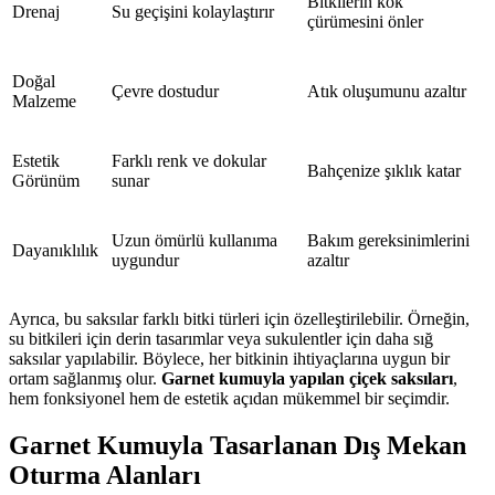
Bitkilerin kök
Drenaj
Su geçişini kolaylaştırır
çürümesini önler
Doğal
Çevre dostudur
Atık oluşumunu azaltır
Malzeme
Estetik
Farklı renk ve dokular
Bahçenize şıklık katar
Görünüm
sunar
Uzun ömürlü kullanıma
Bakım gereksinimlerini
Dayanıklılık
uygundur
azaltır
Ayrıca, bu saksılar farklı bitki türleri için özelleştirilebilir. Örneğin,
su bitkileri için derin tasarımlar veya sukulentler için daha sığ
saksılar yapılabilir. Böylece, her bitkinin ihtiyaçlarına uygun bir
ortam sağlanmış olur.
Garnet kumuyla yapılan çiçek saksıları
,
hem fonksiyonel hem de estetik açıdan mükemmel bir seçimdir.
Garnet Kumuyla Tasarlanan Dış Mekan
Oturma Alanları