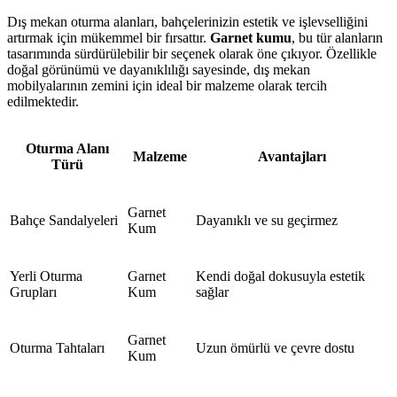
Dış mekan oturma alanları, bahçelerinizin estetik ve işlevselliğini
artırmak için mükemmel bir fırsattır.
Garnet kumu
, bu tür alanların
tasarımında sürdürülebilir bir seçenek olarak öne çıkıyor. Özellikle
doğal görünümü ve dayanıklılığı sayesinde, dış mekan
mobilyalarının zemini için ideal bir malzeme olarak tercih
edilmektedir.
Oturma Alanı
Malzeme
Avantajları
Türü
Garnet
Bahçe Sandalyeleri
Dayanıklı ve su geçirmez
Kum
Yerli Oturma
Garnet
Kendi doğal dokusuyla estetik
Grupları
Kum
sağlar
Garnet
Oturma Tahtaları
Uzun ömürlü ve çevre dostu
Kum