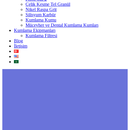
Çelik Kesme Tel Granül
Nikel Raspa Grit
Silisyum Karbür
Kumlama Kumu
Mücevher ve Dental Kumlama Kumları
Kumlama Ekipmanları
Kumlama Filtresi
Blog
İletişim