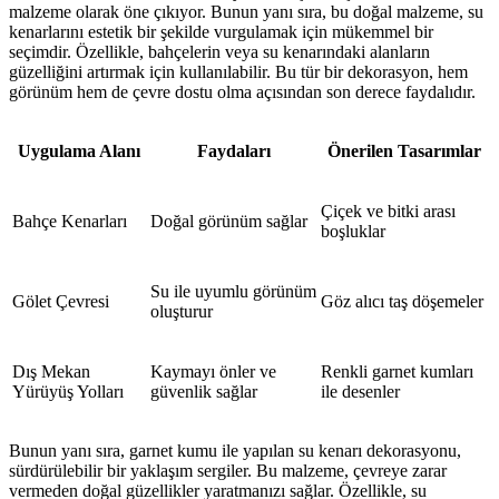
malzeme olarak öne çıkıyor. Bunun yanı sıra, bu doğal malzeme, su
kenarlarını estetik bir şekilde vurgulamak için mükemmel bir
seçimdir. Özellikle, bahçelerin veya su kenarındaki alanların
güzelliğini artırmak için kullanılabilir. Bu tür bir dekorasyon, hem
görünüm hem de çevre dostu olma açısından son derece faydalıdır.
Uygulama Alanı
Faydaları
Önerilen Tasarımlar
Çiçek ve bitki arası
Bahçe Kenarları
Doğal görünüm sağlar
boşluklar
Su ile uyumlu görünüm
Gölet Çevresi
Göz alıcı taş döşemeler
oluşturur
Dış Mekan
Kaymayı önler ve
Renkli garnet kumları
Yürüyüş Yolları
güvenlik sağlar
ile desenler
Bunun yanı sıra, garnet kumu ile yapılan su kenarı dekorasyonu,
sürdürülebilir bir yaklaşım sergiler. Bu malzeme, çevreye zarar
vermeden doğal güzellikler yaratmanızı sağlar. Özellikle, su