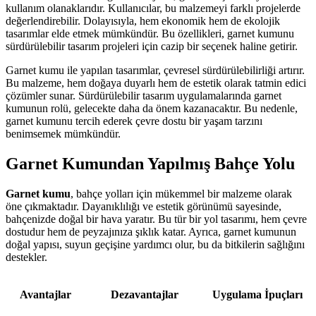
kullanım olanaklarıdır. Kullanıcılar, bu malzemeyi farklı projelerde
değerlendirebilir. Dolayısıyla, hem ekonomik hem de ekolojik
tasarımlar elde etmek mümkündür. Bu özellikleri, garnet kumunu
sürdürülebilir tasarım projeleri için cazip bir seçenek haline getirir.
Garnet kumu ile yapılan tasarımlar, çevresel sürdürülebilirliği artırır.
Bu malzeme, hem doğaya duyarlı hem de estetik olarak tatmin edici
çözümler sunar. Sürdürülebilir tasarım uygulamalarında garnet
kumunun rolü, gelecekte daha da önem kazanacaktır. Bu nedenle,
garnet kumunu tercih ederek çevre dostu bir yaşam tarzını
benimsemek mümkündür.
Garnet Kumundan Yapılmış Bahçe Yolu
Garnet kumu
, bahçe yolları için mükemmel bir malzeme olarak
öne çıkmaktadır. Dayanıklılığı ve estetik görünümü sayesinde,
bahçenizde doğal bir hava yaratır. Bu tür bir yol tasarımı, hem çevre
dostudur hem de peyzajınıza şıklık katar. Ayrıca, garnet kumunun
doğal yapısı, suyun geçişine yardımcı olur, bu da bitkilerin sağlığını
destekler.
Avantajlar
Dezavantajlar
Uygulama İpuçları