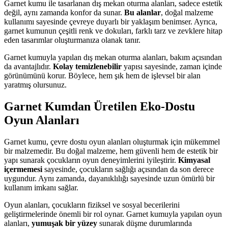
Garnet kumu ile tasarlanan dış mekan oturma alanları, sadece estetik
değil, aynı zamanda konfor da sunar.
Bu alanlar
, doğal malzeme
kullanımı sayesinde çevreye duyarlı bir yaklaşım benimser. Ayrıca,
garnet kumunun çeşitli renk ve dokuları, farklı tarz ve zevklere hitap
eden tasarımlar oluşturmanıza olanak tanır.
Garnet kumuyla yapılan dış mekan oturma alanları, bakım açısından
da avantajlıdır.
Kolay temizlenebilir
yapısı sayesinde, zaman içinde
görünümünü korur. Böylece, hem şık hem de işlevsel bir alan
yaratmış olursunuz.
Garnet Kumdan Üretilen Eko-Dostu
Oyun Alanları
Garnet kumu, çevre dostu oyun alanları oluşturmak için mükemmel
bir malzemedir. Bu doğal malzeme, hem güvenli hem de estetik bir
yapı sunarak çocukların oyun deneyimlerini iyileştirir.
Kimyasal
içermemesi
sayesinde, çocukların sağlığı açısından da son derece
uygundur. Aynı zamanda, dayanıklılığı sayesinde uzun ömürlü bir
kullanım imkanı sağlar.
Oyun alanları, çocukların fiziksel ve sosyal becerilerini
geliştirmelerinde önemli bir rol oynar. Garnet kumuyla yapılan oyun
alanları,
yumuşak bir yüzey
sunarak düşme durumlarında