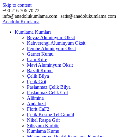
Skip to content
+90 216 706 70 72
info@anadolukumlama.com | satis@anadolukumlama.com
Anadolu
Kumlama
Kumlama Kumları
Beyaz Aluminyum Oksit
Kahverengi Aluminyum Oksit
Pembe Aluminyum Oksit
Garnet Kumu
Cam Küre
Mavi Aluminyum Oksit
Bazalt Kumu
Çelik Bilya
Çelik Grit
Paslanmaz Çelik Bilya
Paslanmaz Çelik Grit
Alümina
Andaluzit
Florit CaF2
Çelik Kesme Tel Granül
Nikel Raspa Grit
Silisyum Karbür
Kumlama Kumu
Mücevher ve Dental Kumlama Kumları