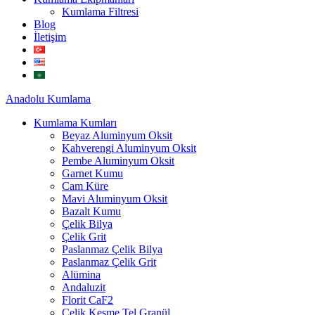
Kumlama Filtresi
Blog
İletişim
Anadolu
Kumlama
Kumlama Kumları
Beyaz Aluminyum Oksit
Kahverengi Aluminyum Oksit
Pembe Aluminyum Oksit
Garnet Kumu
Cam Küre
Mavi Aluminyum Oksit
Bazalt Kumu
Çelik Bilya
Çelik Grit
Paslanmaz Çelik Bilya
Paslanmaz Çelik Grit
Alümina
Andaluzit
Florit CaF2
Çelik Kesme Tel Granül