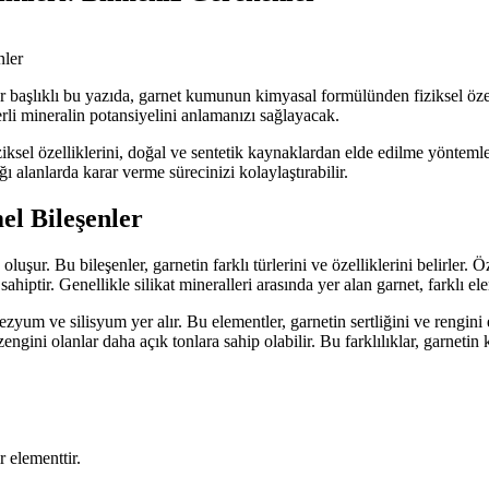
 başlıklı bu yazıda, garnet kumunun kimyasal formülünden fiziksel özell
rli mineralin potansiyelini anlamanızı sağlayacak.
iksel özelliklerini, doğal ve sentetik kaynaklardan elde edilme yöntemleri
ı alanlarda karar verme sürecinizi kolaylaştırabilir.
l Bileşenler
şur. Bu bileşenler, garnetin farklı türlerini ve özelliklerini belirler. Ö
iptir. Genellikle silikat mineralleri arasında yer alan garnet, farklı el
m ve silisyum yer alır. Bu elementler, garnetin sertliğini ve rengini e
ni olanlar daha açık tonlara sahip olabilir. Bu farklılıklar, garnetin ku
 elementtir.