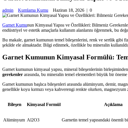
admin
Kumlama Kumu
Haziran 18, 2026
|
0
Garnet Kumu
nun Kimyasal Yapısı ve Özellikleri: Bilmeniz Gerekenler
endüstriyel ve estetik amaçlarla kullanım alanlarını öğrenmek, bu değe
Bu makale, garnet kumunun temel bileşenlerini, renk ve sertlik gibi fiz
şekilde ele almaktadır. Bilgi edinmek, özellikle bu mineralin kullanıldığ
Garnet Kumunun Kimyasal Formülü: Teme
Garnet kumunun kimyasal yapısı, mineral bileşenlerinin birleşiminden olu
gerekenler
arasında, bu mineralin temel elementleri büyük bir öneme sah
Garnet kumunun başlıca bileşenleri arasında alüminyum, demir, magnezyu
genellikle koyu kırmızı veya kahverengi renkte olurken, magnezyum zengi
Bileşen
Kimyasal Formül
Açıklama
Alüminyum
Al2O3
Garnetin temel yapısındaki önemli bir