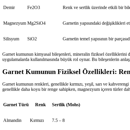
Demir
Fe2O3
Renk ve sertlik üzerinde etkili bir bil
Magnezyum
Mg2SiO4
Garnetin yapısındaki değişiklikleri e
Silisyum
SiO2
Garnetin temel yapısının bir parçasıdı
Garnet kumunun kimyasal bileşenleri, mineralin fiziksel özelliklerini de 
uygulamalarda kullanılmasında büyük rol oynar. Bu bileşenlerin anlaşı
Garnet Kumunun Fiziksel Özellikleri: Ren
Garnet kumunun renkleri, genellikle kırmızı, yeşil, sarı ve kahverengi g
genellikle daha koyu bir renge sahipken, magnezyum içeren türler daha
Garnet Türü
Renk
Sertlik (Mohs)
Almandin
Kırmızı
7.5 – 8