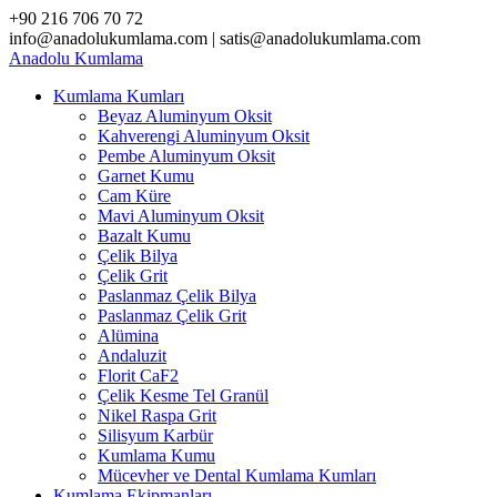
Skip
+90 216 706 70 72
to
info@anadolukumlama.com | satis@anadolukumlama.com
content
Anadolu
Kumlama
Kumlama Kumları
Beyaz Aluminyum Oksit
Kahverengi Aluminyum Oksit
Pembe Aluminyum Oksit
Garnet Kumu
Cam Küre
Mavi Aluminyum Oksit
Bazalt Kumu
Çelik Bilya
Çelik Grit
Paslanmaz Çelik Bilya
Paslanmaz Çelik Grit
Alümina
Andaluzit
Florit CaF2
Çelik Kesme Tel Granül
Nikel Raspa Grit
Silisyum Karbür
Kumlama Kumu
Mücevher ve Dental Kumlama Kumları
Kumlama Ekipmanları