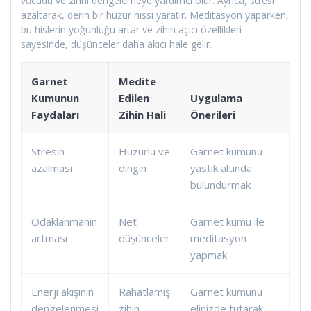
vücudu ve zihni dengelemeye yardımcı olur. Ayrıca, stresi
azaltarak, derin bir huzur hissi yaratır. Meditasyon yaparken,
bu hislerin yoğunluğu artar ve zihin açıcı özellikleri
sayesinde, düşünceler daha akıcı hale gelir.
Garnet
Medite
Kumunun
Edilen
Uygulama
Faydaları
Zihin Hali
Önerileri
Stresin
Huzurlu ve
Garnet kumunu
azalması
dingin
yastık altında
bulundurmak
Odaklanmanın
Net
Garnet kumu ile
artması
düşünceler
meditasyon
yapmak
Enerji akışının
Rahatlamış
Garnet kumunu
dengelenmesi
zihin
elinizde tutarak