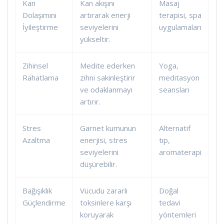
Kan
Kan akışını
Masaj
Dolaşımını
artırarak enerji
terapisi, spa
İyileştirme
seviyelerini
uygulamaları
yükseltir.
Zihinsel
Medite ederken
Yoga,
Rahatlama
zihni sakinleştirir
meditasyon
ve odaklanmayı
seansları
artırır.
Stres
Garnet kumunun
Alternatif
Azaltma
enerjisi, stres
tıp,
seviyelerini
aromaterapi
düşürebilir.
Bağışıklık
Vücudu zararlı
Doğal
Güçlendirme
toksinlere karşı
tedavi
koruyarak
yöntemleri