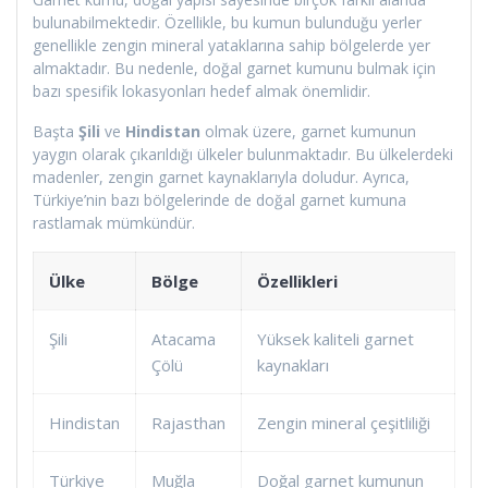
bulunabilmektedir. Özellikle, bu kumun bulunduğu yerler
genellikle zengin mineral yataklarına sahip bölgelerde yer
almaktadır. Bu nedenle, doğal garnet kumunu bulmak için
bazı spesifik lokasyonları hedef almak önemlidir.
Başta
Şili
ve
Hindistan
olmak üzere, garnet kumunun
yaygın olarak çıkarıldığı ülkeler bulunmaktadır. Bu ülkelerdeki
madenler, zengin garnet kaynaklarıyla doludur. Ayrıca,
Türkiye’nin bazı bölgelerinde de doğal garnet kumuna
rastlamak mümkündür.
Ülke
Bölge
Özellikleri
Şili
Atacama
Yüksek kaliteli garnet
Çölü
kaynakları
Hindistan
Rajasthan
Zengin mineral çeşitliliği
Türkiye
Muğla
Doğal garnet kumunun