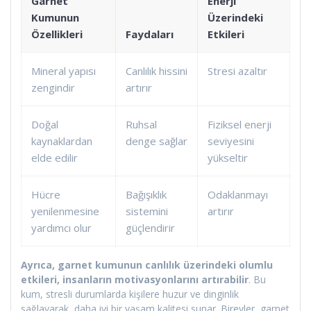
Garnet
Enerji
Kumunun
Üzerindeki
Özellikleri
Faydaları
Etkileri
Mineral yapısı
Canlılık hissini
Stresi azaltır
zengindir
artırır
Doğal
Ruhsal
Fiziksel enerji
kaynaklardan
denge sağlar
seviyesini
elde edilir
yükseltir
Hücre
Bağışıklık
Odaklanmayı
yenilenmesine
sistemini
artırır
yardımcı olur
güçlendirir
Ayrıca, garnet kumunun canlılık üzerindeki olumlu
etkileri, insanların motivasyonlarını artırabilir
. Bu
kum, stresli durumlarda kişilere huzur ve dinginlik
sağlayarak, daha iyi bir yaşam kalitesi sunar. Bireyler, garnet