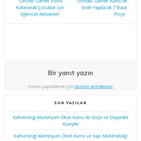
Önceki
Sonraki
Önceki:
Garnet Kumu
Sonraki:
Garnet Kumu ile
gezinmesi
yazı:
yazı:
Kullanarak Çocuklar İçin
Evde Yapılacak 7 Basit
Eğlenceli Aktiviteler
Proje
Bir yanıt yazın
Yorum yapabilmek için
oturum açmalısınız
.
SON YAZILAR
Kahverengi Aluminyum Oksit Kumu ile Güçlü ve Dayanıklı
Yüzeyler
Kahverengi Aluminyum Oksit Kumu ve Yapı Mühendisliği