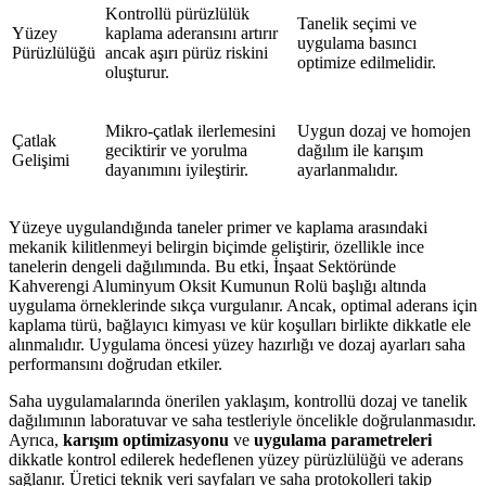
Kontrollü pürüzlülük
Tanelik seçimi ve
Yüzey
kaplama aderansını artırır
uygulama basıncı
Pürüzlülüğü
ancak aşırı pürüz riskini
optimize edilmelidir.
oluşturur.
Mikro-çatlak ilerlemesini
Uygun dozaj ve homojen
Çatlak
geciktirir ve yorulma
dağılım ile karışım
Gelişimi
dayanımını iyileştirir.
ayarlanmalıdır.
Yüzeye uygulandığında taneler primer ve kaplama arasındaki
mekanik kilitlenmeyi belirgin biçimde geliştirir, özellikle ince
tanelerin dengeli dağılımında. Bu etki, İnşaat Sektöründe
Kahverengi Aluminyum Oksit Kumunun Rolü başlığı altında
uygulama örneklerinde sıkça vurgulanır. Ancak, optimal aderans için
kaplama türü, bağlayıcı kimyası ve kür koşulları birlikte dikkatle ele
alınmalıdır. Uygulama öncesi yüzey hazırlığı ve dozaj ayarları saha
performansını doğrudan etkiler.
Saha uygulamalarında önerilen yaklaşım, kontrollü dozaj ve tanelik
dağılımının laboratuvar ve saha testleriyle öncelikle doğrulanmasıdır.
Ayrıca,
karışım optimizasyonu
ve
uygulama parametreleri
dikkatle kontrol edilerek hedeflenen yüzey pürüzlülüğü ve aderans
sağlanır. Üretici teknik veri sayfaları ve saha protokolleri takip