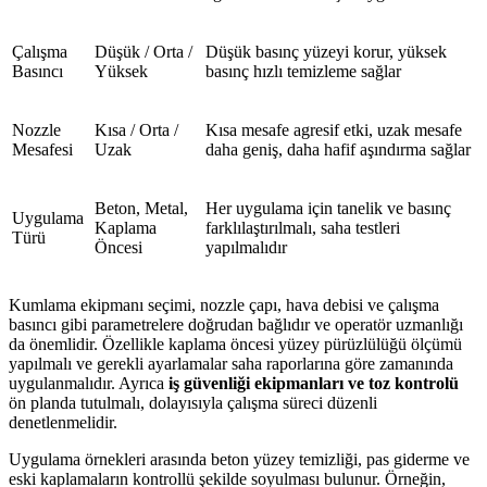
Çalışma
Düşük / Orta /
Düşük basınç yüzeyi korur, yüksek
Basıncı
Yüksek
basınç hızlı temizleme sağlar
Nozzle
Kısa / Orta /
Kısa mesafe agresif etki, uzak mesafe
Mesafesi
Uzak
daha geniş, daha hafif aşındırma sağlar
Beton, Metal,
Her uygulama için tanelik ve basınç
Uygulama
Kaplama
farklılaştırılmalı, saha testleri
Türü
Öncesi
yapılmalıdır
Kumlama ekipmanı seçimi, nozzle çapı, hava debisi ve çalışma
basıncı gibi parametrelere doğrudan bağlıdır ve operatör uzmanlığı
da önemlidir. Özellikle kaplama öncesi yüzey pürüzlülüğü ölçümü
yapılmalı ve gerekli ayarlamalar saha raporlarına göre zamanında
uygulanmalıdır. Ayrıca
iş güvenliği ekipmanları ve toz kontrolü
ön planda tutulmalı, dolayısıyla çalışma süreci düzenli
denetlenmelidir.
Uygulama örnekleri arasında beton yüzey temizliği, pas giderme ve
eski kaplamaların kontrollü şekilde soyulması bulunur. Örneğin,