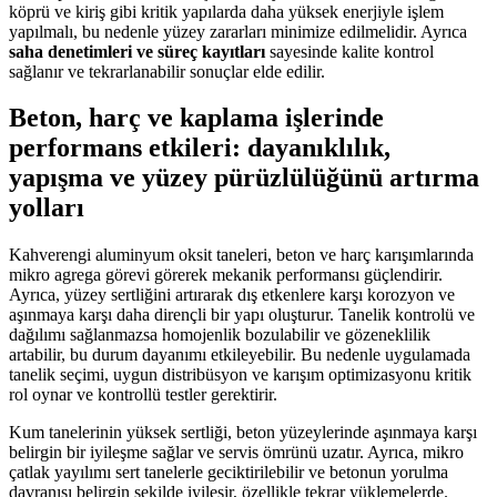
köprü ve kiriş gibi kritik yapılarda daha yüksek enerjiyle işlem
yapılmalı, bu nedenle yüzey zararları minimize edilmelidir. Ayrıca
saha denetimleri ve süreç kayıtları
sayesinde kalite kontrol
sağlanır ve tekrarlanabilir sonuçlar elde edilir.
Beton, harç ve kaplama işlerinde
performans etkileri: dayanıklılık,
yapışma ve yüzey pürüzlülüğünü artırma
yolları
Kahverengi aluminyum oksit taneleri, beton ve harç karışımlarında
mikro agrega görevi görerek mekanik performansı güçlendirir.
Ayrıca, yüzey sertliğini artırarak dış etkenlere karşı korozyon ve
aşınmaya karşı daha dirençli bir yapı oluşturur. Tanelik kontrolü ve
dağılımı sağlanmazsa homojenlik bozulabilir ve gözeneklilik
artabilir, bu durum dayanımı etkileyebilir. Bu nedenle uygulamada
tanelik seçimi, uygun distribüsyon ve karışım optimizasyonu kritik
rol oynar ve kontrollü testler gerektirir.
Kum tanelerinin yüksek sertliği, beton yüzeylerinde aşınmaya karşı
belirgin bir iyileşme sağlar ve servis ömrünü uzatır. Ayrıca, mikro
çatlak yayılımı sert tanelerle geciktirilebilir ve betonun yorulma
davranışı belirgin şekilde iyileşir, özellikle tekrar yüklemelerde.