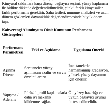
Kimyasal saldırılara karşı direnç, bağlayıcı seçimi, yüzey kaplaması
ile birlikte dikkatle değerlendirilmelidir, çünkü farklı kimyasallar
farklı performans gerektirir. Saha testleri, numune analizleri ve uzun
dönem gözlemleri dayanıklılık değerlendirmesinde büyük önem
taşır.
Kahverengi Aluminyum Oksit Kumunun Performans
Göstergeleri
Performans
Etki ve Açıklama
Uygulama Önerisi
Parametresi
İnce tanelerle
Sert taneler yüzey
Aşınma
harmanlanmış gradasyon,
aşınmasını azaltır ve servis
Direnci
yüksek yüzey dayanımı
ömrünü artırır.
için önerilir.
Pürüzlü profil kaplamalarla
Ön yüzey hazırlığı ve
Yapışma /
daha iyi mekanik
uygun bağlayıcı uyumu
Aderans
kilitlenme sağlar.
ile test edilmelidir.