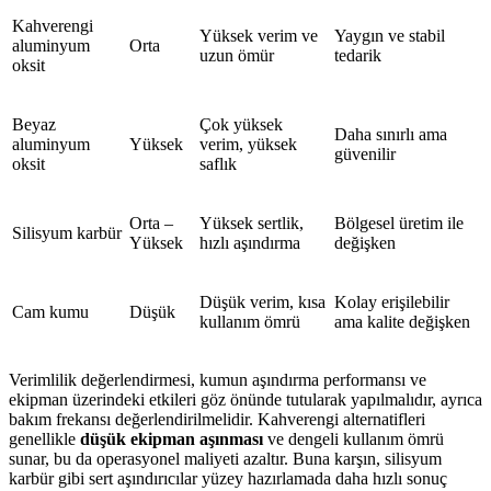
Kahverengi
Yüksek verim ve
Yaygın ve stabil
aluminyum
Orta
uzun ömür
tedarik
oksit
Beyaz
Çok yüksek
Daha sınırlı ama
aluminyum
Yüksek
verim, yüksek
güvenilir
oksit
saflık
Orta –
Yüksek sertlik,
Bölgesel üretim ile
Silisyum karbür
Yüksek
hızlı aşındırma
değişken
Düşük verim, kısa
Kolay erişilebilir
Cam kumu
Düşük
kullanım ömrü
ama kalite değişken
Verimlilik değerlendirmesi, kumun aşındırma performansı ve
ekipman üzerindeki etkileri göz önünde tutularak yapılmalıdır, ayrıca
bakım frekansı değerlendirilmelidir. Kahverengi alternatifleri
genellikle
düşük ekipman aşınması
ve dengeli kullanım ömrü
sunar, bu da operasyonel maliyeti azaltır. Buna karşın, silisyum
karbür gibi sert aşındırıcılar yüzey hazırlamada daha hızlı sonuç