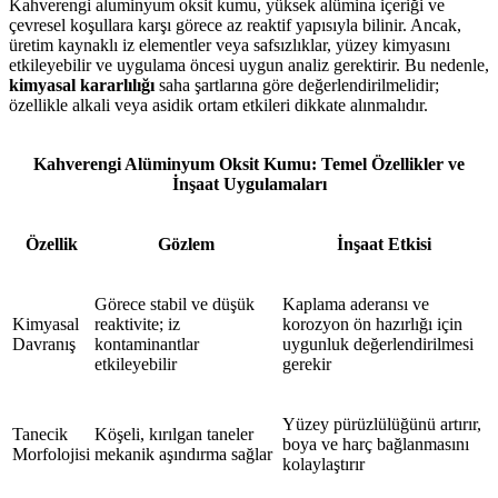
Kahverengi aluminyum oksit kumu, yüksek alümina içeriği ve
çevresel koşullara karşı görece az reaktif yapısıyla bilinir. Ancak,
üretim kaynaklı iz elementler veya safsızlıklar, yüzey kimyasını
etkileyebilir ve uygulama öncesi uygun analiz gerektirir. Bu nedenle,
kimyasal kararlılığı
saha şartlarına göre değerlendirilmelidir;
özellikle alkali veya asidik ortam etkileri dikkate alınmalıdır.
Kahverengi Alüminyum Oksit Kumu: Temel Özellikler ve
İnşaat Uygulamaları
Özellik
Gözlem
İnşaat Etkisi
Görece stabil ve düşük
Kaplama aderansı ve
Kimyasal
reaktivite; iz
korozyon ön hazırlığı için
Davranış
kontaminantlar
uygunluk değerlendirilmesi
etkileyebilir
gerekir
Yüzey pürüzlülüğünü artırır,
Tanecik
Köşeli, kırılgan taneler
boya ve harç bağlanmasını
Morfolojisi
mekanik aşındırma sağlar
kolaylaştırır