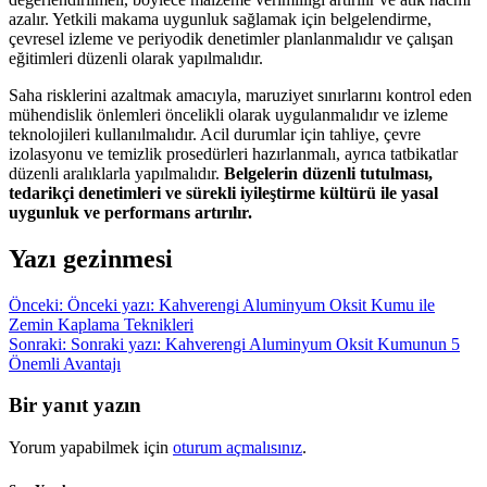
azalır. Yetkili makama uygunluk sağlamak için belgelendirme,
çevresel izleme ve periyodik denetimler planlanmalıdır ve çalışan
eğitimleri düzenli olarak yapılmalıdır.
Saha risklerini azaltmak amacıyla, maruziyet sınırlarını kontrol eden
mühendislik önlemleri öncelikli olarak uygulanmalıdır ve izleme
teknolojileri kullanılmalıdır. Acil durumlar için tahliye, çevre
izolasyonu ve temizlik prosedürleri hazırlanmalı, ayrıca tatbikatlar
düzenli aralıklarla yapılmalıdır.
Belgelerin düzenli tutulması,
tedarikçi denetimleri ve sürekli iyileştirme kültürü ile yasal
uygunluk ve performans artırılır.
Yazı gezinmesi
Önceki:
Önceki yazı:
Kahverengi Aluminyum Oksit Kumu ile
Zemin Kaplama Teknikleri
Sonraki:
Sonraki yazı:
Kahverengi Aluminyum Oksit Kumunun 5
Önemli Avantajı
Bir yanıt yazın
Yorum yapabilmek için
oturum açmalısınız
.