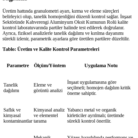
Üretim hattında granulometri ayarı, kırma ve eleme süreçleri
belirleyici olup, tanelik homojenliğini düzenli kontrol sağlar. İnşaat
Sektöründe Kahverengi Aluminyum Oksit Kumunun Rolü kalite
kontrol laboratuvarında partiler halinde test edilerek doğrulanır.
Ayrıca, fiziksel analizlerle tanelik dağılımı ve kırılma dayanımı
sürekli izlenir, parametrik ayarlara göre üretilen partilere düzeltilir.
Tablo: Üretim ve Kalite Kontrol Parametreleri
Parametre
Ölçüm/Yöntem
Uygulama Notu
İnşaat uygulamasına göre
Tanelik
Eleme ve
seçilmeli; homojen dağılım kritik
dağılımı
görüntü analizi
öneme sahiptir.
Saflık ve
Kimyasal analiz
Yabancı metal ve organik
kimyasal
ve elementel
kirleticiler ayrılmalı; üretimde
kontaminantlar
tarama
sürekli kontrol önerilir.
Mekanik
Yüzey hazırlığında performans ve