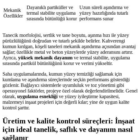
Dayanıklı partiküller ve
Uzun süreli aşındırma ve
Mekanik
termal stabilite uygulama
yüzey hazırlığında tutarlı
Özellikler
sırasında bütünlüğü korur
performans sunar
Tanecik morfolojisi, sertlik ve tane boyutu, aşınma hızı ile yüzey
pürüzlülüğünü doğrudan ve tutarlı şekilde belirler. Kahverengi
kumun kırılgan, köşeli taneleri mekanik aşındırma açısından avantaj
sağlar; özellikle metal ve beton yüzeylerde yüzey aderansını artırır.
Ayrıca,
yüksek mekanik dayanım
ve termal stabilite, uygulama
sırasında partikül bütünlüğünü korur ve verimi yükseltir.
Saha uygulamalarında, kumun yüzey temizliği sağlamak için
kumlama ve aşındırma süreçlerinde seçkin performans gösterdiği
gözlenir. Bağlayıcı sistemlerle uyumluluk ve toz yönetimi gibi
operasyonel faktörler, projeye özel olarak değerlendirilmelidir. Genel
olarak,
uygulama esnekliği
ve yüzey iyileştirme kapasitesi,
malzemeyi inşaat projeleri için değerli kılar; yine de uygun kalite
kontrol şarttır.
Üretim ve kalite kontrol süreçleri: İnşaat
için ideal tanelik, saflık ve dayanım nasıl
sağlanır