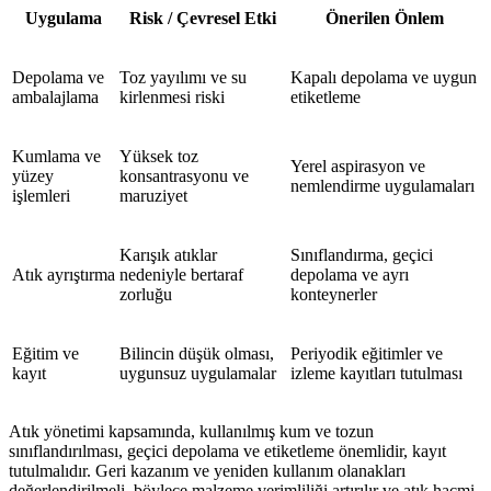
Uygulama
Risk / Çevresel Etki
Önerilen Önlem
Depolama ve
Toz yayılımı ve su
Kapalı depolama ve uygun
ambalajlama
kirlenmesi riski
etiketleme
Kumlama ve
Yüksek toz
Yerel aspirasyon ve
yüzey
konsantrasyonu ve
nemlendirme uygulamaları
işlemleri
maruziyet
Karışık atıklar
Sınıflandırma, geçici
Atık ayrıştırma
nedeniyle bertaraf
depolama ve ayrı
zorluğu
konteynerler
Eğitim ve
Bilincin düşük olması,
Periyodik eğitimler ve
kayıt
uygunsuz uygulamalar
izleme kayıtları tutulması
Atık yönetimi kapsamında, kullanılmış kum ve tozun
sınıflandırılması, geçici depolama ve etiketleme önemlidir, kayıt
tutulmalıdır. Geri kazanım ve yeniden kullanım olanakları
değerlendirilmeli, böylece malzeme verimliliği artırılır ve atık hacmi