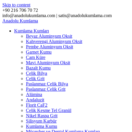
Skip to content
+90 216 706 70 72
info@anadolukumlama.com | satis@anadolukumlama.com
Anadolu
Kumlama
Kumlama Kumları
Beyaz Aluminyum Oksit
Kahverengi Aluminyum Oksit
Pembe Aluminyum Oksit
Garnet Kumu
Cam Küre
Mavi Aluminyum Oksit
Bazalt Kumu
Çelik Bilya
Çelik Grit
Paslanmaz Çelik Bilya
Paslanmaz Çelik Grit
Alümina
Andaluzit
Florit CaF2
Çelik Kesme Tel Granül
Nikel Raspa Grit
Silisyum Karbür
Kumlama Kumu
Mücevher ve Dental Kumlama Kumları