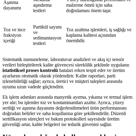
Aşınma
aşındırma
malzeme ömrü için saha
dayanımı
testleri
doğrulaması önem taşır.
Partikül sayımı
Toz ve ince
Toz azaltma işlemleri, iş sağlığı ve
ve
fraksiyon
kaplama kalitesi açısından
sedimantasyon
içeriği
önemlidir.
testleri
Sistematik numuneleme, laboratuvar analizleri ve akış içi sensör
verileri birleştirilerek kalite güvencesi süreklilik şeklinde uygulanır.
istatistiksel proses kontrolü
hataları erken tespit eder ve üretim
ayarlarını otomatik olarak yönlendirir. Kalite raporları, parti
izlenebilirliği sağlar; ayrıca, üretici ve müşteri talepleri arasında
uyumu uzun vadede güçlendirir.
Ek işlem adımları arasında manyetik ayırma, yıkama ve termal işlem
yer alır; bu işlemler toz ve kontaminantları azaltır. Ayrıca, yüzey
sertliği ve aşınma dayanımı değerlendirmeleri ürün performansını
doğrudan belirler ve saha koşullarına göre şekillendirilir. Düzenli
sertifikasyon süreçleri ve bakım protokolleri sayesinde üretim
güvenliği artar, kalite belgeleri ise tedarik güvenini sağlar.