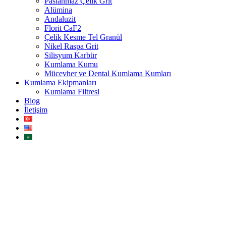
Paslanmaz Çelik Grit
Alümina
Andaluzit
Florit CaF2
Çelik Kesme Tel Granül
Nikel Raspa Grit
Silisyum Karbür
Kumlama Kumu
Mücevher ve Dental Kumlama Kumları
Kumlama Ekipmanları
Kumlama Filtresi
Blog
İletişim