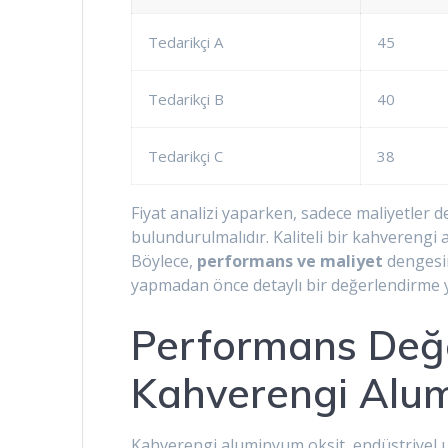
Tedarikçi A
45
Tedarikçi B
40
Tedarikçi C
38
Fiyat analizi yaparken, sadece maliyetler
bulundurulmalıdır. Kaliteli bir kahverengi
Böylece,
performans ve maliyet
dengesin
yapmadan önce detaylı bir değerlendirme 
Performans Değe
Kahverengi Alu
Kahverengi aluminyum oksit, endüstriyel uy