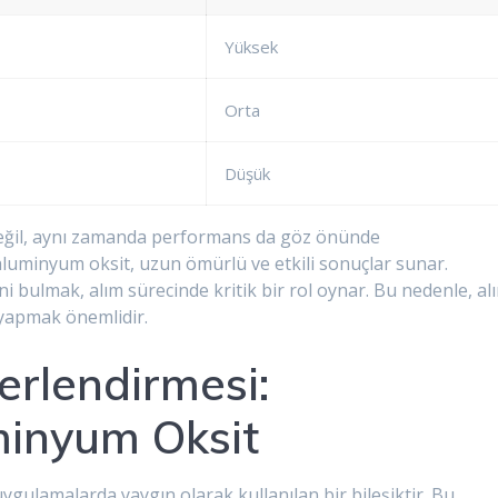
Yüksek
Orta
Düşük
 değil, aynı zamanda performans da göz önünde
 aluminyum oksit, uzun ömürlü ve etkili sonuçlar sunar.
i bulmak, alım sürecinde kritik bir rol oynar. Bu nedenle, al
yapmak önemlidir.
rlendirmesi:
minyum Oksit
gulamalarda yaygın olarak kullanılan bir bileşiktir. Bu