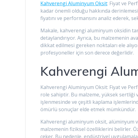
Kahverengi Aluminyum Oksit
: Fiyat ve Pe
kadar önemli olduğu hakkında derinlemesi
fiyatını ve performansını analiz ederek, se
Makale, kahverengi aluminyum oksidin tanı
detaylandırıyor. Ayrıca, bu malzemenin ava
dikkat edilmesi gereken noktaları ele alıyor
profesyoneller için son derece değerlidir.
Kahverengi Alum
Kahverengi Aluminyum Oksit: Fiyat ve Perf
role sahiptir. Bu malzeme, yüksek sertliği ve 
işlenmesinde ve çeşitli kaplama işlemlerind
ömürlü sonuçlar elde etmek mümkündür.
Kahverengi aluminyum oksit, alüminyum ve
malzemenin fiziksel özelliklerini belirler. Öz
çeker. Bu nedenle, endüstriyel uygulamalar