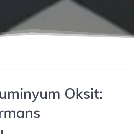
luminyum Oksit:
ormans
ı