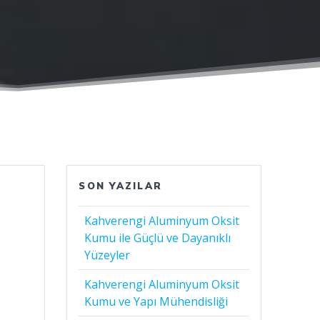
SON YAZILAR
Kahverengi Aluminyum Oksit
Kumu ile Güçlü ve Dayanıklı
Yüzeyler
Kahverengi Aluminyum Oksit
Kumu ve Yapı Mühendisliği