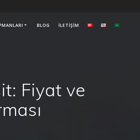
PMANLARI
BLOG
İLETIŞIM
: Fiyat ve
rması