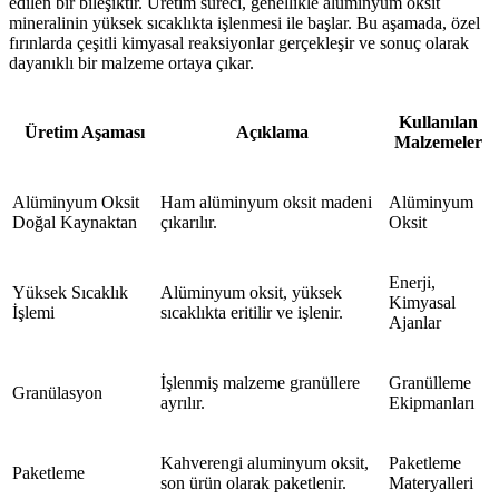
edilen bir bileşiktir. Üretim süreci, genellikle alüminyum oksit
mineralinin yüksek sıcaklıkta işlenmesi ile başlar. Bu aşamada, özel
fırınlarda çeşitli kimyasal reaksiyonlar gerçekleşir ve sonuç olarak
dayanıklı bir malzeme ortaya çıkar.
Kullanılan
Üretim Aşaması
Açıklama
Malzemeler
Alüminyum Oksit
Ham alüminyum oksit madeni
Alüminyum
Doğal Kaynaktan
çıkarılır.
Oksit
Enerji,
Yüksek Sıcaklık
Alüminyum oksit, yüksek
Kimyasal
İşlemi
sıcaklıkta eritilir ve işlenir.
Ajanlar
İşlenmiş malzeme granüllere
Granülleme
Granülasyon
ayrılır.
Ekipmanları
Kahverengi aluminyum oksit,
Paketleme
Paketleme
son ürün olarak paketlenir.
Materyalleri