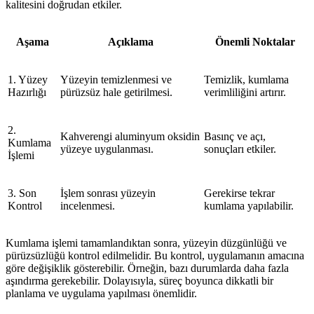
kalitesini doğrudan etkiler.
Aşama
Açıklama
Önemli Noktalar
1. Yüzey
Yüzeyin temizlenmesi ve
Temizlik, kumlama
Hazırlığı
pürüzsüz hale getirilmesi.
verimliliğini artırır.
2.
Kahverengi aluminyum oksidin
Basınç ve açı,
Kumlama
yüzeye uygulanması.
sonuçları etkiler.
İşlemi
3. Son
İşlem sonrası yüzeyin
Gerekirse tekrar
Kontrol
incelenmesi.
kumlama yapılabilir.
Kumlama işlemi tamamlandıktan sonra, yüzeyin düzgünlüğü ve
pürüzsüzlüğü kontrol edilmelidir. Bu kontrol, uygulamanın amacına
göre değişiklik gösterebilir. Örneğin, bazı durumlarda daha fazla
aşındırma gerekebilir. Dolayısıyla, süreç boyunca dikkatli bir
planlama ve uygulama yapılması önemlidir.