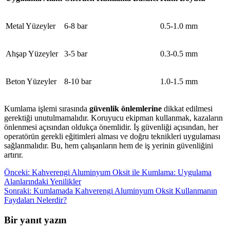
Metal Yüzeyler
6-8 bar
0.5-1.0 mm
Ahşap Yüzeyler
3-5 bar
0.3-0.5 mm
Beton Yüzeyler
8-10 bar
1.0-1.5 mm
Kumlama işlemi sırasında
güvenlik önlemlerine
dikkat edilmesi
gerektiği unutulmamalıdır. Koruyucu ekipman kullanmak, kazaların
önlenmesi açısından oldukça önemlidir. İş güvenliği açısından, her
operatörün gerekli eğitimleri alması ve doğru teknikleri uygulaması
sağlanmalıdır. Bu, hem çalışanların hem de iş yerinin güvenliğini
artırır.
Yazı
Önceki
Önceki:
Kahverengi Aluminyum Oksit ile Kumlama: Uygulama
yazı:
Alanlarındaki Yenilikler
gezinmesi
Sonraki
Sonraki:
Kumlamada Kahverengi Aluminyum Oksit Kullanmanın
yazı:
Faydaları Nelerdir?
Bir yanıt yazın