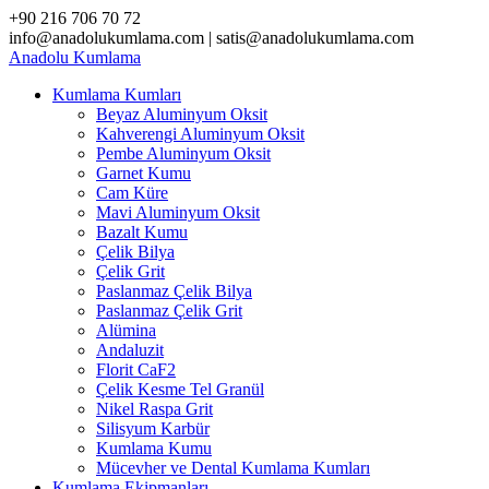
Skip
+90 216 706 70 72
to
info@anadolukumlama.com | satis@anadolukumlama.com
content
Anadolu
Kumlama
Kumlama Kumları
Beyaz Aluminyum Oksit
Kahverengi Aluminyum Oksit
Pembe Aluminyum Oksit
Garnet Kumu
Cam Küre
Mavi Aluminyum Oksit
Bazalt Kumu
Çelik Bilya
Çelik Grit
Paslanmaz Çelik Bilya
Paslanmaz Çelik Grit
Alümina
Andaluzit
Florit CaF2
Çelik Kesme Tel Granül
Nikel Raspa Grit
Silisyum Karbür
Kumlama Kumu
Mücevher ve Dental Kumlama Kumları
Kumlama Ekipmanları