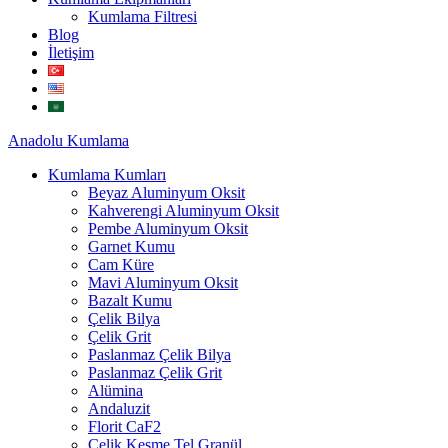
Kumlama Filtresi
Blog
İletişim
Anadolu
Kumlama
Kumlama Kumları
Beyaz Aluminyum Oksit
Kahverengi Aluminyum Oksit
Pembe Aluminyum Oksit
Garnet Kumu
Cam Küre
Mavi Aluminyum Oksit
Bazalt Kumu
Çelik Bilya
Çelik Grit
Paslanmaz Çelik Bilya
Paslanmaz Çelik Grit
Alümina
Andaluzit
Florit CaF2
Çelik Kesme Tel Granül