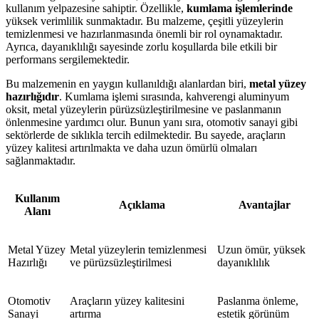
kullanım yelpazesine sahiptir. Özellikle,
kumlama işlemlerinde
yüksek verimlilik sunmaktadır. Bu malzeme, çeşitli yüzeylerin
temizlenmesi ve hazırlanmasında önemli bir rol oynamaktadır.
Ayrıca, dayanıklılığı sayesinde zorlu koşullarda bile etkili bir
performans sergilemektedir.
Bu malzemenin en yaygın kullanıldığı alanlardan biri,
metal yüzey
hazırlığıdır
. Kumlama işlemi sırasında, kahverengi aluminyum
oksit, metal yüzeylerin pürüzsüzleştirilmesine ve paslanmanın
önlenmesine yardımcı olur. Bunun yanı sıra, otomotiv sanayi gibi
sektörlerde de sıklıkla tercih edilmektedir. Bu sayede, araçların
yüzey kalitesi artırılmakta ve daha uzun ömürlü olmaları
sağlanmaktadır.
Kullanım
Açıklama
Avantajlar
Alanı
Metal Yüzey
Metal yüzeylerin temizlenmesi
Uzun ömür, yüksek
Hazırlığı
ve pürüzsüzleştirilmesi
dayanıklılık
Otomotiv
Araçların yüzey kalitesini
Paslanma önleme,
Sanayi
artırma
estetik görünüm