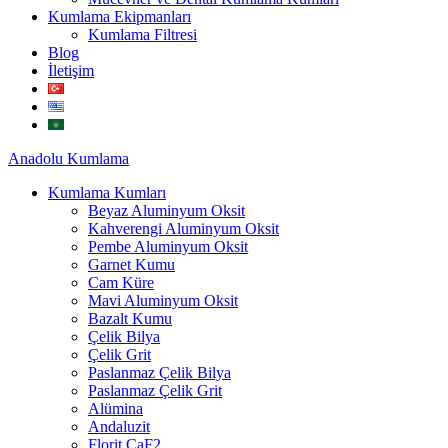
Kumlama Ekipmanları
Kumlama Filtresi
Blog
İletişim
Anadolu
Kumlama
Kumlama Kumları
Beyaz Aluminyum Oksit
Kahverengi Aluminyum Oksit
Pembe Aluminyum Oksit
Garnet Kumu
Cam Küre
Mavi Aluminyum Oksit
Bazalt Kumu
Çelik Bilya
Çelik Grit
Paslanmaz Çelik Bilya
Paslanmaz Çelik Grit
Alümina
Andaluzit
Florit CaF2