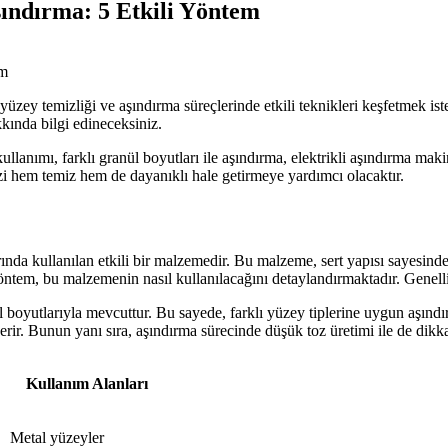
ındırma: 5 Etkili Yöntem
üzey temizliği ve aşındırma süreçlerinde etkili teknikleri keşfetmek is
kkında bilgi edineceksiniz.
ullanımı, farklı granül boyutları ile aşındırma, elektrikli aşındırma m
zi hem temiz hem de dayanıklı hale getirmeye yardımcı olacaktır.
nda kullanılan etkili bir malzemedir. Bu malzeme, sert yapısı sayesinde 
m, bu malzemenin nasıl kullanılacağını detaylandırmaktadır. Genellikle
nül boyutlarıyla mevcuttur. Bu sayede, farklı yüzey tiplerine uygun aşın
erir. Bunun yanı sıra, aşındırma sürecinde düşük toz üretimi ile de dikka
Kullanım Alanları
Metal yüzeyler