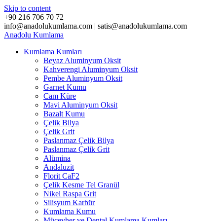
Skip to content
+90 216 706 70 72
info@anadolukumlama.com | satis@anadolukumlama.com
Anadolu
Kumlama
Kumlama Kumları
Beyaz Aluminyum Oksit
Kahverengi Aluminyum Oksit
Pembe Aluminyum Oksit
Garnet Kumu
Cam Küre
Mavi Aluminyum Oksit
Bazalt Kumu
Çelik Bilya
Çelik Grit
Paslanmaz Çelik Bilya
Paslanmaz Çelik Grit
Alümina
Andaluzit
Florit CaF2
Çelik Kesme Tel Granül
Nikel Raspa Grit
Silisyum Karbür
Kumlama Kumu
Mücevher ve Dental Kumlama Kumları