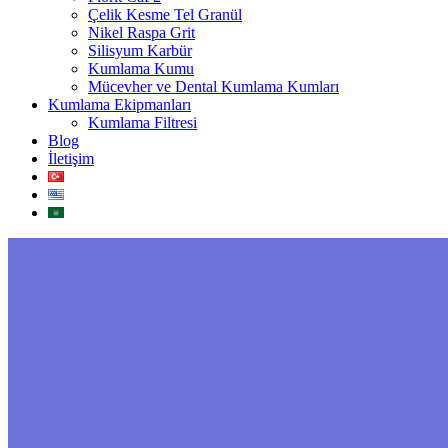
Çelik Kesme Tel Granül
Nikel Raspa Grit
Silisyum Karbür
Kumlama Kumu
Mücevher ve Dental Kumlama Kumları
Kumlama Ekipmanları
Kumlama Filtresi
Blog
İletişim