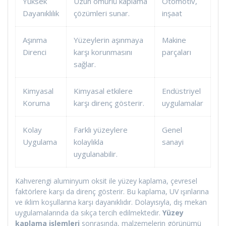
Yüksek
Uzun ömürlü kaplama
Otomotiv,
Dayanıklılık
çözümleri sunar.
inşaat
Aşınma
Yüzeylerin aşınmaya
Makine
Direnci
karşı korunmasını
parçaları
sağlar.
Kimyasal
Kimyasal etkilere
Endüstriyel
Koruma
karşı direnç gösterir.
uygulamalar
Kolay
Farklı yüzeylere
Genel
Uygulama
kolaylıkla
sanayi
uygulanabilir.
Kahverengi aluminyum oksit ile yüzey kaplama, çevresel
faktörlere karşı da direnç gösterir. Bu kaplama, UV ışınlarına
ve iklim koşullarına karşı dayanıklıdır. Dolayısıyla, dış mekan
uygulamalarında da sıkça tercih edilmektedir.
Yüzey
kaplama işlemleri
sonrasında, malzemelerin görünümü