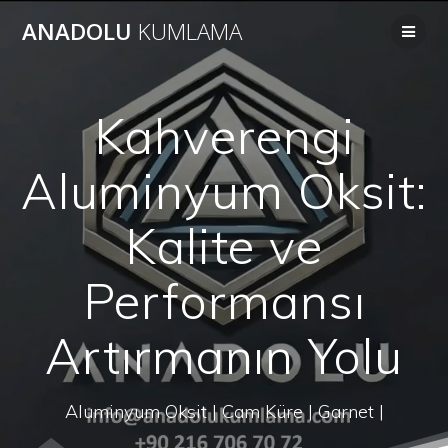
Skip
ANADOLU
KUMLAMA
to
content
Kahverengi
Aluminyum Oksit:
Kalite ve
Performansı
Artırmanın Yolu
Aluminyum Oksit | Cam Küre | Garnet |