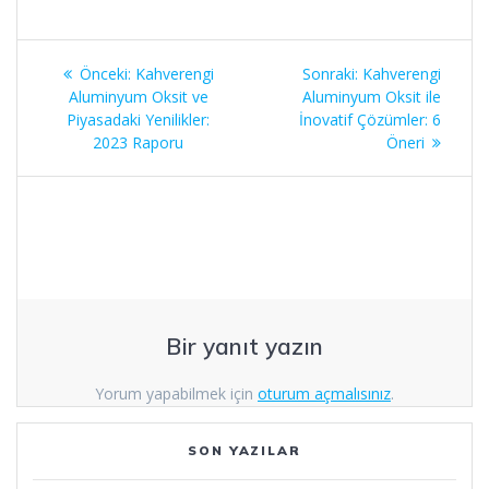
Yazı
Önceki
Sonraki
Önceki:
Kahverengi
Sonraki:
Kahverengi
gezinmesi
yazı:
yazı:
Aluminyum Oksit ve
Aluminyum Oksit ile
Piyasadaki Yenilikler:
İnovatif Çözümler: 6
2023 Raporu
Öneri
Bir yanıt yazın
Yorum yapabilmek için
oturum açmalısınız
.
SON YAZILAR