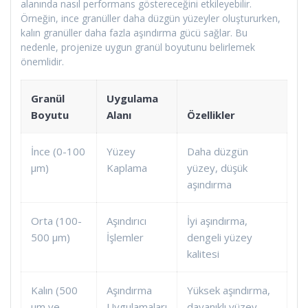
alanında nasıl performans göstereceğini etkileyebilir.
Örneğin, ince granüller daha düzgün yüzeyler oluştururken,
kalın granüller daha fazla aşındırma gücü sağlar. Bu
nedenle, projenize uygun granül boyutunu belirlemek
önemlidir.
Granül
Uygulama
Boyutu
Alanı
Özellikler
İnce (0-100
Yüzey
Daha düzgün
μm)
Kaplama
yüzey, düşük
aşındırma
Orta (100-
Aşındırıcı
İyi aşındırma,
500 μm)
İşlemler
dengeli yüzey
kalitesi
Kalın (500
Aşındırma
Yüksek aşındırma,
μm ve
Uygulamaları
dayanıklı yüzey