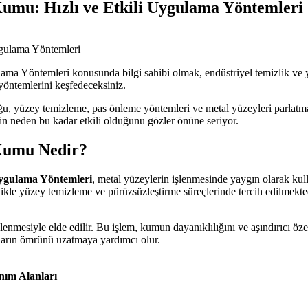
mu: Hızlı ve Etkili Uygulama Yöntemleri
Yöntemleri konusunda bilgi sahibi olmak, endüstriyel temizlik ve yüz
öntemlerini keşfedeceksiniz.
zey temizleme, pas önleme yöntemleri ve metal yüzeyleri parlatma gib
in neden bu kadar etkili olduğunu gözler önüne seriyor.
Kumu Nedir?
ygulama Yöntemleri
, metal yüzeylerin işlenmesinde yaygın olarak kull
llikle yüzey temizleme ve pürüzsüzleştirme süreçlerinde tercih edilmekte
nmesiyle elde edilir. Bu işlem, kumun dayanıklılığını ve aşındırıcı özel
aların ömrünü uzatmaya yardımcı olur.
nım Alanları