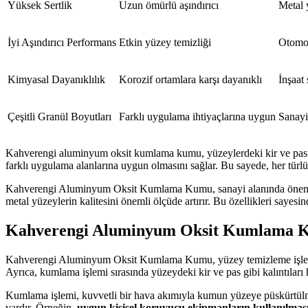
Yüksek Sertlik
Uzun ömürlü aşındırıcı
Metal 
İyi Aşındırıcı Performans
Etkin yüzey temizliği
Otomot
Kimyasal Dayanıklılık
Korozif ortamlara karşı dayanıklı
İnşaat
Çeşitli Granül Boyutları
Farklı uygulama ihtiyaçlarına uygun
Sanayi
Kahverengi aluminyum oksit kumlama kumu, yüzeylerdeki kir ve pası etk
farklı uygulama alanlarına uygun olmasını sağlar. Bu sayede, her türlü 
Kahverengi Aluminyum Oksit Kumlama Kumu, sanayi alanında önemli bir 
metal yüzeylerin kalitesini önemli ölçüde artırır. Bu özellikleri sayesi
Kahverengi Aluminyum Oksit Kumlama K
Kahverengi Aluminyum Oksit Kumlama Kumu, yüzey temizleme işlemleri
Ayrıca, kumlama işlemi sırasında yüzeydeki kir ve pas gibi kalıntıları 
Kumlama işlemi, kuvvetli bir hava akımıyla kumun yüzeye püskürtülmes
vardır. Örneğin,
uygun kişisel koruyucu ekipmanların kullanılmas