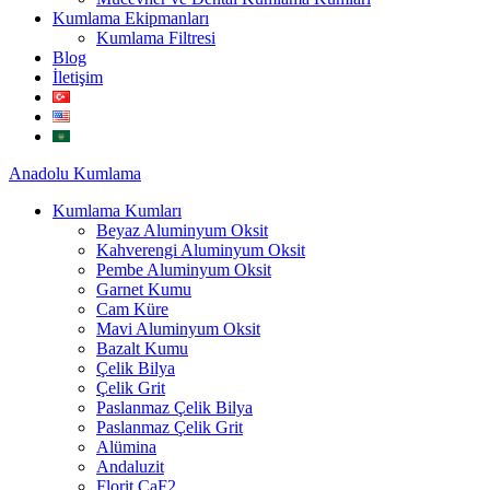
Kumlama Ekipmanları
Kumlama Filtresi
Blog
İletişim
Anadolu
Kumlama
Kumlama Kumları
Beyaz Aluminyum Oksit
Kahverengi Aluminyum Oksit
Pembe Aluminyum Oksit
Garnet Kumu
Cam Küre
Mavi Aluminyum Oksit
Bazalt Kumu
Çelik Bilya
Çelik Grit
Paslanmaz Çelik Bilya
Paslanmaz Çelik Grit
Alümina
Andaluzit
Florit CaF2