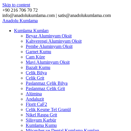
Skip to content
+90 216 706 70 72
info@anadolukumlama.com | satis@anadolukumlama.com
Anadolu
Kumlama
Kumlama Kumları
Beyaz Aluminyum Oksit
Kahverengi Aluminyum Oksit
Pembe Aluminyum Oksit
Garnet Kumu
Cam Küre
Mavi Aluminyum Oksit
Bazalt Kumu
Çelik Bilya
Çelik Grit
Paslanmaz Çelik Bilya
Paslanmaz Çelik Grit
Alümina
Andaluzit
Florit CaF2
Çelik Kesme Tel Granül
Nikel Raspa Grit
Silisyum Karbür
Kumlama Kumu
Mücevher ve Dental Kumlama Kumları