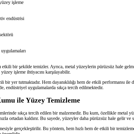
yüzey işleme
iv endüstrisi
 sektörü
 uygulamaları
ili bir şekilde temizler. Ayrıca, metal yüzeylerin pürüzsüz hale gelme
yüzey işleme ihtiyacını karşılayabilir.
yer tutmaktadır. Hem dayanıklılığı hem de etkili performansı ile dikk
nde, endüstriyel uygulamalarda sıkça tercih edilmektedir.
umu ile Yüzey Temizleme
nde sıkça tercih edilen bir malzemedir. Bu kum, özellikle metal yüze
hızla ortadan kaldırır. Bu sayede, yüzeyler daha pürüzsüz hale gelir ve 
iyle gerçekleştirilir. Bu yöntem, hem hızlı hem de etkili bir temizlem
ı
önemlidir.