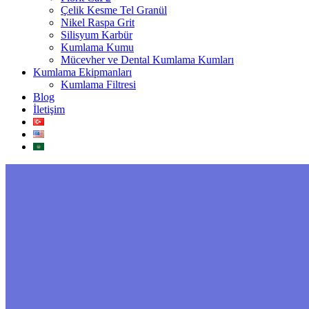
Çelik Kesme Tel Granül
Nikel Raspa Grit
Silisyum Karbür
Kumlama Kumu
Mücevher ve Dental Kumlama Kumları
Kumlama Ekipmanları
Kumlama Filtresi
Blog
İletişim