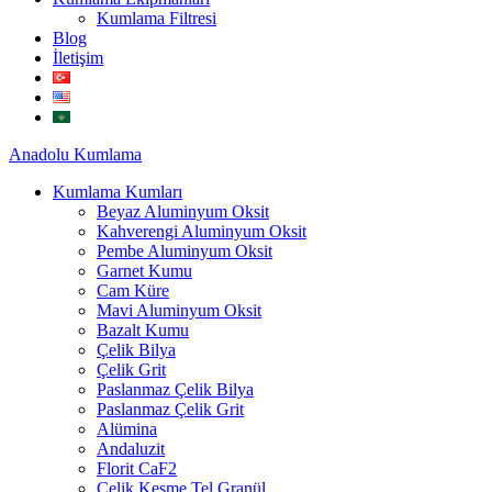
Kumlama Filtresi
Blog
İletişim
Anadolu
Kumlama
Kumlama Kumları
Beyaz Aluminyum Oksit
Kahverengi Aluminyum Oksit
Pembe Aluminyum Oksit
Garnet Kumu
Cam Küre
Mavi Aluminyum Oksit
Bazalt Kumu
Çelik Bilya
Çelik Grit
Paslanmaz Çelik Bilya
Paslanmaz Çelik Grit
Alümina
Andaluzit
Florit CaF2
Çelik Kesme Tel Granül