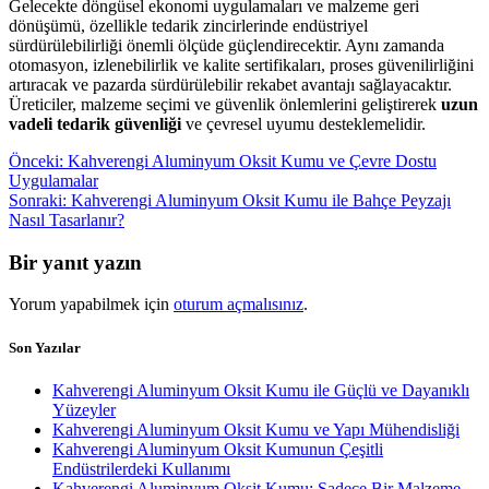
Gelecekte döngüsel ekonomi uygulamaları ve malzeme geri
dönüşümü, özellikle tedarik zincirlerinde endüstriyel
sürdürülebilirliği önemli ölçüde güçlendirecektir. Aynı zamanda
otomasyon, izlenebilirlik ve kalite sertifikaları, proses güvenilirliğini
artıracak ve pazarda sürdürülebilir rekabet avantajı sağlayacaktır.
Üreticiler, malzeme seçimi ve güvenlik önlemlerini geliştirerek
uzun
vadeli tedarik güvenliği
ve çevresel uyumu desteklemelidir.
Yazı
Önceki
Önceki:
Kahverengi Aluminyum Oksit Kumu ve Çevre Dostu
yazı:
Uygulamalar
gezinmesi
Sonraki
Sonraki:
Kahverengi Aluminyum Oksit Kumu ile Bahçe Peyzajı
yazı:
Nasıl Tasarlanır?
Bir yanıt yazın
Yorum yapabilmek için
oturum açmalısınız
.
Son Yazılar
Kahverengi Aluminyum Oksit Kumu ile Güçlü ve Dayanıklı
Yüzeyler
Kahverengi Aluminyum Oksit Kumu ve Yapı Mühendisliği
Kahverengi Aluminyum Oksit Kumunun Çeşitli
Endüstrilerdeki Kullanımı
Kahverengi Aluminyum Oksit Kumu: Sadece Bir Malzeme