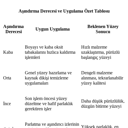
Aşındırma Derecesi ve Uygulama Özet Tablosu
Aşındırma
Beklenen Yüzey
Uygun Uygulama
Derecesi
Sonucu
Boyayı ve kaba oksit
Hızlı malzeme
Kaba
tabakalarını hızlıca kaldırma
uzaklaştırma, pürüzlü
işlemleri
başlangıç yüzeyi
Genel yüzey hazırlama ve
Dengeli malzeme
Orta
kaynak dikişi temizleme
alınması, tekrarlanabilir
uygulamaları
yüzey kalitesi
Son işlem öncesi yüzey
Daha düşük pürüzlülük,
İnce
düzeltme ve hafif parlaklık
düzgün bitirme yüzeyi
gerektiren işler
Parlatma ve aşındırıcı izlerinin
Yüksek parlaklık, en