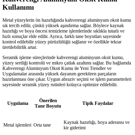
Kullanımı
Metal yüzeylerin ön hazırlığında kahverengi aluminyum oksit kumu
sık tercih edilir, çünkü yüksek aşındırma sağlar. Böylece kaynak
hazırlığı ve boya öncesi temizleme işlemlerinde sıklıkla tutarlı ve
hızlı sonuçlar elde edilir. Ayrıca, farklı tane boyutları sayesinde
kontrol edilebilir yüzey pürüzlülüğü sağlanır ve özellikle tekrar
üretilebilirlik artar.
Seramik işleme süreçlerinde kahverengi aluminyum oksit kumu,
yüzey sertliği kontrolü ve mikro çatlak azaltımı sağlar. Bu bağlamda
Kahverengi Aluminyum Oksit Kumu ile Yeni Trendler ve
Uygulamalar arasında yüksek dayanım gerektiren parçaların
hazırlanması öne çıkar. Uygun abraziv seçimi ve işlem parametreleri
sayesinde seramik yüzey rutinleri kolayca optimize edilebilir.
Önerilen
Uygulama
Tipik Faydalar
Tane Boyutu
Kaynak hazırlığı, boya aderansı ve
Metal işlemleri
Orta tane
kir giderimi