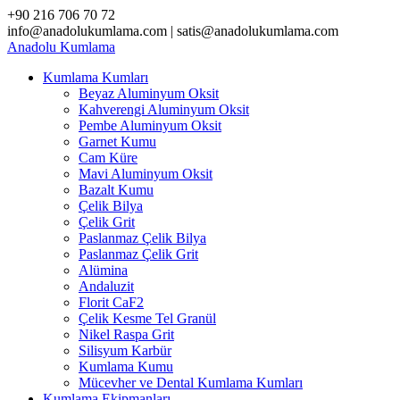
Skip
+90 216 706 70 72
to
info@anadolukumlama.com | satis@anadolukumlama.com
content
Anadolu
Kumlama
Kumlama Kumları
Beyaz Aluminyum Oksit
Kahverengi Aluminyum Oksit
Pembe Aluminyum Oksit
Garnet Kumu
Cam Küre
Mavi Aluminyum Oksit
Bazalt Kumu
Çelik Bilya
Çelik Grit
Paslanmaz Çelik Bilya
Paslanmaz Çelik Grit
Alümina
Andaluzit
Florit CaF2
Çelik Kesme Tel Granül
Nikel Raspa Grit
Silisyum Karbür
Kumlama Kumu
Mücevher ve Dental Kumlama Kumları
Kumlama Ekipmanları