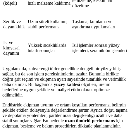
temizleme, keskin hat
(köşeli)
hızlı malzeme kaldırma
düzeltme
Sertlik ve
Uzun süreli kullanım,
Taşlama, kumlama ve
dayanıklılık
stabil performans
aşındırma uygulamaları
Isı ve
Yüksek sıcaklıklarda
Isıl işlemler sonrası yüzey
kimyasal
tutarlı sonuçlar
işlemleri, seramik ön işlemleri
dayanım
Uygulamada, kahverengi türler genellikle dengeli bir yüzey bitişi
sağlar, bu da son işlem gereksinimlerini azaltır. Bununla birlikte
doğru grit seçimi ve ekipman ayarı sayesinde tutarlılık ve verimlilik
daha da artar. Bu bağlamda
yüzey kalitesi
ölçütleri, üretim
hedeflerine uygun şekilde ve maliyet etkin olarak optimize
edilmelidir.
Endüstride ekipman uyumu ve ortam koşulları performansı belirgin
şekilde etkiler, dolayısıyla değerlendirme şarttır. Ayrıca doğru taşıma
ve depolama yöntemleri, partiler arası değişkenliği azaltır ve daha
stabil sonuçlar sağlar. Bu nedenle
uzun ömürlü performans
için
ekipman, besleme ve bakım prosedürleri dikkatle planlanmalıdır.