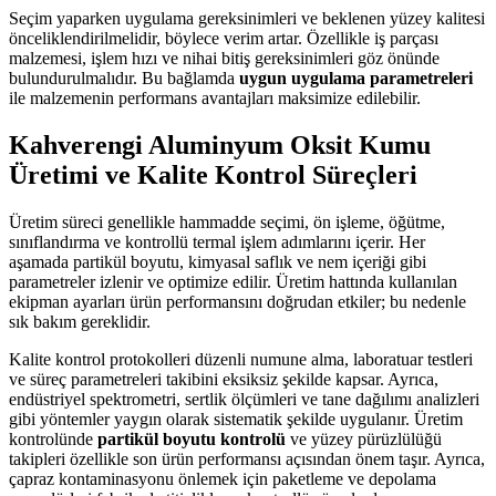
Seçim yaparken uygulama gereksinimleri ve beklenen yüzey kalitesi
önceliklendirilmelidir, böylece verim artar. Özellikle iş parçası
malzemesi, işlem hızı ve nihai bitiş gereksinimleri göz önünde
bulundurulmalıdır. Bu bağlamda
uygun uygulama parametreleri
ile malzemenin performans avantajları maksimize edilebilir.
Kahverengi Aluminyum Oksit Kumu
Üretimi ve Kalite Kontrol Süreçleri
Üretim süreci genellikle hammadde seçimi, ön işleme, öğütme,
sınıflandırma ve kontrollü termal işlem adımlarını içerir. Her
aşamada partikül boyutu, kimyasal saflık ve nem içeriği gibi
parametreler izlenir ve optimize edilir. Üretim hattında kullanılan
ekipman ayarları ürün performansını doğrudan etkiler; bu nedenle
sık bakım gereklidir.
Kalite kontrol protokolleri düzenli numune alma, laboratuar testleri
ve süreç parametreleri takibini eksiksiz şekilde kapsar. Ayrıca,
endüstriyel spektrometri, sertlik ölçümleri ve tane dağılımı analizleri
gibi yöntemler yaygın olarak sistematik şekilde uygulanır. Üretim
kontrolünde
partikül boyutu kontrolü
ve yüzey pürüzlülüğü
takipleri özellikle son ürün performansı açısından önem taşır. Ayrıca,
çapraz kontaminasyonu önlemek için paketleme ve depolama