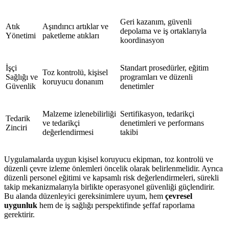
Geri kazanım, güvenli
Atık
Aşındırıcı artıklar ve
depolama ve iş ortaklarıyla
Yönetimi
paketleme atıkları
koordinasyon
İşçi
Standart prosedürler, eğitim
Toz kontrolü, kişisel
Sağlığı ve
programları ve düzenli
koruyucu donanım
Güvenlik
denetimler
Malzeme izlenebilirliği
Sertifikasyon, tedarikçi
Tedarik
ve tedarikçi
denetimleri ve performans
Zinciri
değerlendirmesi
takibi
Uygulamalarda uygun kişisel koruyucu ekipman, toz kontrolü ve
düzenli çevre izleme önlemleri öncelik olarak belirlenmelidir. Ayrıca
düzenli personel eğitimi ve kapsamlı risk değerlendirmeleri, sürekli
takip mekanizmalarıyla birlikte operasyonel güvenliği güçlendirir.
Bu alanda düzenleyici gereksinimlere uyum, hem
çevresel
uygunluk
hem de iş sağlığı perspektifinde şeffaf raporlama
gerektirir.