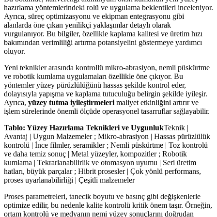
hazırlama yöntemlerindeki rolü ve uygulama beklentileri inceleniyor.
Ayrıca, süreç optimizasyonu ve ekipman entegrasyonu gibi
alanlarda öne çıkan yenilikçi yaklaşımlar detaylı olarak
vurgulanıyor. Bu bilgiler, özellikle kaplama kalitesi ve üretim hızı
bakımından verimliliği artırma potansiyelini göstermeye yardımcı
oluyor.
Yeni teknikler arasında kontrollü mikro-abrasiyon, nemli püskürtme
ve robotik kumlama uygulamaları özellikle öne çıkıyor. Bu
yöntemler yüzey pürüzlülüğünü hassas şekilde kontrol eder,
dolayısıyla yapışma ve kaplama tutuculuğu belirgin şekilde iyileşir.
Ayrıca,
yüzey tutma iyileştirmeleri
maliyet etkinliğini artırır ve
işlem sürelerinde önemli ölçüde operasyonel tasarruflar sağlayabilir.
Tablo: Yüzey Hazırlama Teknikleri ve Uygunluk
Teknik |
Avantaj | Uygun Malzemeler ; Mikro-abrasiyon | Hassas pürüzlülük
kontrolü | İnce filmler, seramikler ; Nemli püskürtme | Toz kontrolü
ve daha temiz sonuç | Metal yüzeyler, kompozitler ; Robotik
kumlama | Tekrarlanabilirlik ve otomasyon uyumu | Seri üretim
hatları, büyük parçalar ; Hibrit prosesler | Çok yönlü performans,
proses uyarlanabilirliği | Çeşitli malzemeler
Proses parametreleri, tanecik boyutu ve basınç gibi değişkenlerle
optimize edilir, bu nedenle kalite kontrolü kritik önem taşır. Örneğin,
ortam kontrolü ve medyanın nemi yüzey sonuçlarını doğrudan