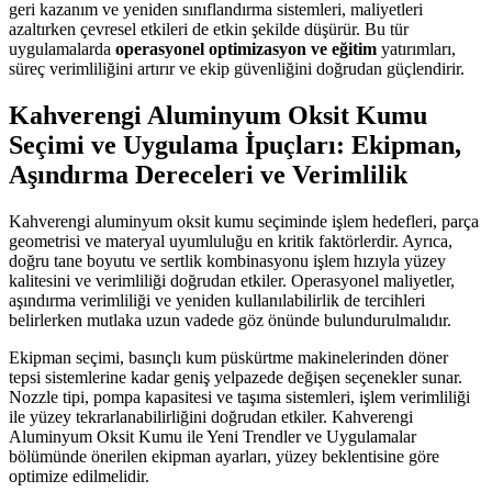
geri kazanım ve yeniden sınıflandırma sistemleri, maliyetleri
azaltırken çevresel etkileri de etkin şekilde düşürür. Bu tür
uygulamalarda
operasyonel optimizasyon ve eğitim
yatırımları,
süreç verimliliğini artırır ve ekip güvenliğini doğrudan güçlendirir.
Kahverengi Aluminyum Oksit Kumu
Seçimi ve Uygulama İpuçları: Ekipman,
Aşındırma Dereceleri ve Verimlilik
Kahverengi aluminyum oksit kumu seçiminde işlem hedefleri, parça
geometrisi ve materyal uyumluluğu en kritik faktörlerdir. Ayrıca,
doğru tane boyutu ve sertlik kombinasyonu işlem hızıyla yüzey
kalitesini ve verimliliği doğrudan etkiler. Operasyonel maliyetler,
aşındırma verimliliği ve yeniden kullanılabilirlik de tercihleri
belirlerken mutlaka uzun vadede göz önünde bulundurulmalıdır.
Ekipman seçimi, basınçlı kum püskürtme makinelerinden döner
tepsi sistemlerine kadar geniş yelpazede değişen seçenekler sunar.
Nozzle tipi, pompa kapasitesi ve taşıma sistemleri, işlem verimliliği
ile yüzey tekrarlanabilirliğini doğrudan etkiler. Kahverengi
Aluminyum Oksit Kumu ile Yeni Trendler ve Uygulamalar
bölümünde önerilen ekipman ayarları, yüzey beklentisine göre
optimize edilmelidir.