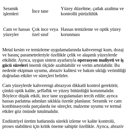
Seramik
Yüzey düzeltme, çatlak azaltma ve
İnce tane
işlemleri
kontrollü pürüzlülük
Cam ve hassas
Çok ince veya
Hassas temizleme ve optik yüzey
yüzeyler
özel sınıf
korunması
Metal kesim ve temizleme uygulamalarında kahverengi kum, dozaj
ve basınç parametreleriyle özellikle çelik ve alaşımlı yüzeylerde
etkilidir. Ayrıca, uygun sistem ayarlarıyla
operasyon maliyeti ve iş
gücü süreleri
önemli ölçüde azaltılabilir ve verim artırılabilir. Bu
nedenle ekipman uyumu, abraziv kalitesi ve bakım sıklığı verimliliği
doğrudan etkiler ve süreçleri belirler.
Cam yüzeylerde kahverengi abrazyon dikkatli kontrol gerektirir,
çünkü optik kalite, şeffaflık ve yüzey bütünlüğü korunmalıdır.
Böylece düşük etkili, ince tane uygulamaları tercih edilir; ayrıca
hassas parlatma adımları sıklıkla özenle planlanır. Seramik ve cam
kombinasyonlu parçalarda ise süreçler, malzeme uyumu ve termal
etkiler göz önünde tutulmalıdır.
Endüstriyel üretim hatlarında sürekli izleme ve kalite kontrolü,
proses stabilitesi için kritik öneme sahiptir özellikle. Ayrıca, abraziv