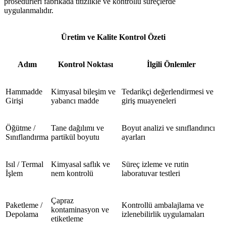
prosedürleri fabrikada titizlikle ve kontrollü süreçlerde
uygulanmalıdır.
Üretim ve Kalite Kontrol Özeti
Adım
Kontrol Noktası
İlgili Önlemler
Hammadde
Kimyasal bileşim ve
Tedarikçi değerlendirmesi ve
Girişi
yabancı madde
giriş muayeneleri
Öğütme /
Tane dağılımı ve
Boyut analizi ve sınıflandırıcı
Sınıflandırma
partikül boyutu
ayarları
Isıl / Termal
Kimyasal saflık ve
Süreç izleme ve rutin
İşlem
nem kontrolü
laboratuvar testleri
Çapraz
Paketleme /
Kontrollü ambalajlama ve
kontaminasyon ve
Depolama
izlenebilirlik uygulamaları
etiketleme