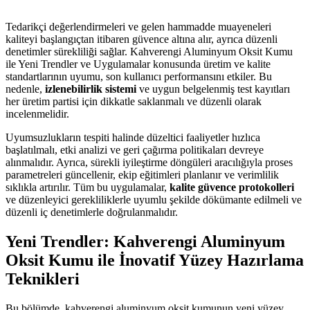
Tedarikçi değerlendirmeleri ve gelen hammadde muayeneleri
kaliteyi başlangıçtan itibaren güvence altına alır, ayrıca düzenli
denetimler sürekliliği sağlar. Kahverengi Aluminyum Oksit Kumu
ile Yeni Trendler ve Uygulamalar konusunda üretim ve kalite
standartlarının uyumu, son kullanıcı performansını etkiler. Bu
nedenle,
izlenebilirlik sistemi
ve uygun belgelenmiş test kayıtları
her üretim partisi için dikkatle saklanmalı ve düzenli olarak
incelenmelidir.
Uyumsuzlukların tespiti halinde düzeltici faaliyetler hızlıca
başlatılmalı, etki analizi ve geri çağırma politikaları devreye
alınmalıdır. Ayrıca, sürekli iyileştirme döngüleri aracılığıyla proses
parametreleri güncellenir, ekip eğitimleri planlanır ve verimlilik
sıklıkla artırılır. Tüm bu uygulamalar,
kalite güvence protokolleri
ve düzenleyici gerekliliklerle uyumlu şekilde dökümante edilmeli ve
düzenli iç denetimlerle doğrulanmalıdır.
Yeni Trendler: Kahverengi Aluminyum
Oksit Kumu ile İnovatif Yüzey Hazırlama
Teknikleri
Bu bölümde, kahverengi aluminyum oksit kumunun yeni yüzey