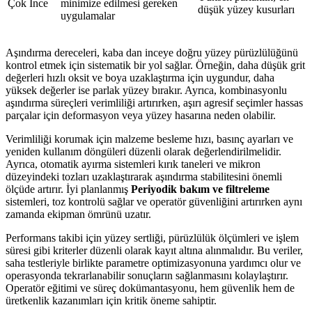
Çok İnce
minimize edilmesi gereken
düşük yüzey kusurları
uygulamalar
Aşındırma dereceleri, kaba dan inceye doğru yüzey pürüzlülüğünü
kontrol etmek için sistematik bir yol sağlar. Örneğin, daha düşük grit
değerleri hızlı oksit ve boya uzaklaştırma için uygundur, daha
yüksek değerler ise parlak yüzey bırakır. Ayrıca, kombinasyonlu
aşındırma süreçleri verimliliği artırırken, aşırı agresif seçimler hassas
parçalar için deformasyon veya yüzey hasarına neden olabilir.
Verimliliği korumak için malzeme besleme hızı, basınç ayarları ve
yeniden kullanım döngüleri düzenli olarak değerlendirilmelidir.
Ayrıca, otomatik ayırma sistemleri kırık taneleri ve mikron
düzeyindeki tozları uzaklaştırarak aşındırma stabilitesini önemli
ölçüde artırır. İyi planlanmış
Periyodik bakım ve filtreleme
sistemleri, toz kontrolü sağlar ve operatör güvenliğini artırırken aynı
zamanda ekipman ömrünü uzatır.
Performans takibi için yüzey sertliği, pürüzlülük ölçümleri ve işlem
süresi gibi kriterler düzenli olarak kayıt altına alınmalıdır. Bu veriler,
saha testleriyle birlikte parametre optimizasyonuna yardımcı olur ve
operasyonda tekrarlanabilir sonuçların sağlanmasını kolaylaştırır.
Operatör eğitimi ve süreç dokümantasyonu, hem güvenlik hem de
üretkenlik kazanımları için kritik öneme sahiptir.