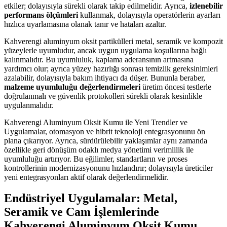
etkiler; dolayısıyla sürekli olarak takip edilmelidir. Ayrıca,
izlenebilir
performans ölçümleri
kullanmak, dolayısıyla operatörlerin ayarları
hızlıca uyarlamasına olanak tanır ve hataları azaltır.
Kahverengi aluminyum oksit partikülleri metal, seramik ve kompozit
yüzeylerle uyumludur, ancak uygun uygulama koşullarına bağlı
kalınmalıdır. Bu uyumluluk, kaplama aderansının artmasına
yardımcı olur; ayrıca yüzey hazırlığı sonrası temizlik gereksinimleri
azalabilir, dolayısıyla bakım ihtiyacı da düşer. Bununla beraber,
malzeme uyumluluğu değerlendirmeleri
üretim öncesi testlerle
doğrulanmalı ve güvenlik protokolleri sürekli olarak kesinlikle
uygulanmalıdır.
Kahverengi Aluminyum Oksit Kumu ile Yeni Trendler ve
Uygulamalar, otomasyon ve hibrit teknoloji entegrasyonunu ön
plana çıkarıyor. Ayrıca, sürdürülebilir yaklaşımlar aynı zamanda
özellikle geri dönüşüm odaklı medya yönetimi verimlilik ile
uyumluluğu artırıyor. Bu eğilimler, standartların ve proses
kontrollerinin modernizasyonunu hızlandırır; dolayısıyla üreticiler
yeni entegrasyonları aktif olarak değerlendirmelidir.
Endüstriyel Uygulamalar: Metal,
Seramik ve Cam İşlemlerinde
Kahverengi Aluminyum Oksit Kumu