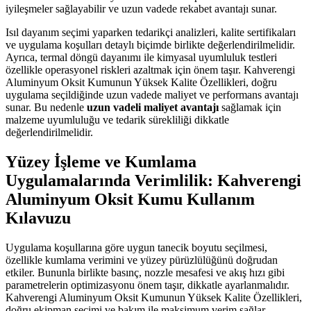
iyileşmeler sağlayabilir ve uzun vadede rekabet avantajı sunar.
Isıl dayanım seçimi yaparken tedarikçi analizleri, kalite sertifikaları
ve uygulama koşulları detaylı biçimde birlikte değerlendirilmelidir.
Ayrıca, termal döngü dayanımı ile kimyasal uyumluluk testleri
özellikle operasyonel riskleri azaltmak için önem taşır. Kahverengi
Aluminyum Oksit Kumunun Yüksek Kalite Özellikleri, doğru
uygulama seçildiğinde uzun vadede maliyet ve performans avantajı
sunar. Bu nedenle
uzun vadeli maliyet avantajı
sağlamak için
malzeme uyumluluğu ve tedarik sürekliliği dikkatle
değerlendirilmelidir.
Yüzey İşleme ve Kumlama
Uygulamalarında Verimlilik: Kahverengi
Aluminyum Oksit Kumu Kullanım
Kılavuzu
Uygulama koşullarına göre uygun tanecik boyutu seçilmesi,
özellikle kumlama verimini ve yüzey pürüzlülüğünü doğrudan
etkiler. Bununla birlikte basınç, nozzle mesafesi ve akış hızı gibi
parametrelerin optimizasyonu önem taşır, dikkatle ayarlanmalıdır.
Kahverengi Aluminyum Oksit Kumunun Yüksek Kalite Özellikleri,
doğru ekipman seçimi ve bakım ile maksimum verim sağlar.