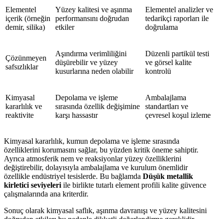
Elementel
Yüzey kalitesi ve aşınma
Elementel analizler ve
içerik (örneğin
performansını doğrudan
tedarikçi raporları ile
demir, silika)
etkiler
doğrulama
Aşındırma verimliliğini
Düzenli partikül testi
Çözünmeyen
düşürebilir ve yüzey
ve görsel kalite
safsızlıklar
kusurlarına neden olabilir
kontrolü
Kimyasal
Depolama ve işleme
Ambalajlama
kararlılık ve
sırasında özellik değişimine
standartları ve
reaktivite
karşı hassastır
çevresel koşul izleme
Kimyasal kararlılık, kumun depolama ve işleme sırasında
özelliklerini korumasını sağlar, bu yüzden kritik öneme sahiptir.
Ayrıca atmosferik nem ve reaksiyonlar yüzey özelliklerini
değiştirebilir, dolayısıyla ambalajlama ve kurulum önemlidir
özellikle endüstriyel tesislerde. Bu bağlamda
Düşük metallik
kirletici seviyeleri
ile birlikte tutarlı element profili kalite güvence
çalışmalarında ana kriterdir.
Sonuç olarak kimyasal saflık, aşınma davranışı ve yüzey kalitesini