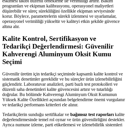
eskimesi takibi düzenli örnekleme ile verimliliği artırır. Bakım
programları ve ekipman kalibrasyonu, operasyonel maliyetleri
düşürebilir ve süreç sürekliliğini özellikle ekipman seviyesinde
korur. Böylece, parametrelerin sürekli izlenmesi ve uyarlamalar,
operasyonel verimliliği yükseltir ve kaliteyi etkin şekilde güvence
altına alır.
Kalite Kontrol, Sertifikasyon ve
Tedarikçi Değerlendirmesi: Güvenilir
Kahverengi Aluminyum Oksit Kumu
Seçimi
Güvenilir üretim için tedarikçi seçiminde kapsamlı kalite kontrol ve
sistematik denetimler gereklidir ve bu süreçler ürün izlenebilirliğini
güçlendirir. Laboratuvar analizleri, parti bazlı test protokolleri ve
düzenli saha denetimleri kalite güvencesini artırır ve tutarlılığı
doğrular. Bu bölümde Kahverengi Aluminyum Oksit Kumunun
Yüksek Kalite Özellikleri açısından belgelendirme önemi vurgulanır
ve tedarikçi performans kriterleri ele alınır.
Tedarikçilerin sunduğu sertifikalar ve
bağımsız test raporları
kalite
değerlendirmesinde temel rol oynar ve ürün güvenilirliğini destekler.
Ayrıca numune izleme, parti etiketlemesi ve izlenebilirlik sistemleri