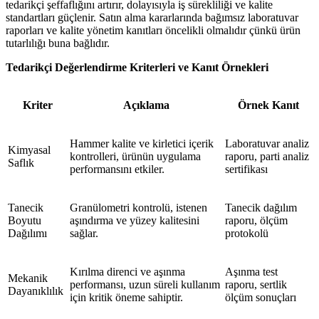
tedarikçi şeffaflığını artırır, dolayısıyla iş sürekliliği ve kalite
standartları güçlenir. Satın alma kararlarında bağımsız laboratuvar
raporları ve kalite yönetim kanıtları öncelikli olmalıdır çünkü ürün
tutarlılığı buna bağlıdır.
Tedarikçi Değerlendirme Kriterleri ve Kanıt Örnekleri
Kriter
Açıklama
Örnek Kanıt
Hammer kalite ve kirletici içerik
Laboratuvar analiz
Kimyasal
kontrolleri, ürünün uygulama
raporu, parti analiz
Saflık
performansını etkiler.
sertifikası
Tanecik
Granülometri kontrolü, istenen
Tanecik dağılım
Boyutu
aşındırma ve yüzey kalitesini
raporu, ölçüm
Dağılımı
sağlar.
protokolü
Kırılma direnci ve aşınma
Aşınma test
Mekanik
performansı, uzun süreli kullanım
raporu, sertlik
Dayanıklılık
için kritik öneme sahiptir.
ölçüm sonuçları