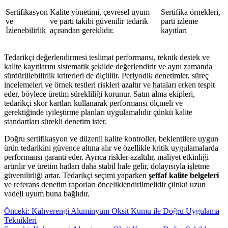
Sertifikasyon
Kalite yönetimi, çevresel uyum
Sertifika örnekleri,
ve
ve parti takibi güvenilir tedarik
parti izleme
İzlenebilirlik
açısından gereklidir.
kayıtları
Tedarikçi değerlendirmesi teslimat performansı, teknik destek ve
kalite kayıtlarını sistematik şekilde değerlendirir ve aynı zamanda
sürdürülebilirlik kriterleri de ölçülür. Periyodik denetimler, süreç
incelemeleri ve örnek testleri riskleri azaltır ve hataları erken tespit
eder, böylece üretim sürekliliği korunur. Satın alma ekipleri,
tedarikçi skor kartları kullanarak performansı ölçmeli ve
gerektiğinde iyileştirme planları uygulamalıdır çünkü kalite
standartları sürekli denetim ister.
Doğru sertifikasyon ve düzenli kalite kontroller, beklentilere uygun
ürün tedarikini güvence altına alır ve özellikle kritik uygulamalarda
performansı garanti eder. Ayrıca riskler azaltılır, maliyet etkinliği
artırılır ve üretim hatları daha stabil hale gelir, dolayısıyla işletme
güvenilirliği artar. Tedarikçi seçimi yaparken
şeffaf kalite belgeleri
ve referans denetim raporları önceliklendirilmelidir çünkü uzun
vadeli uyum buna bağlıdır.
Yazı
Önceki
Önceki:
Kahverengi Aluminyum Oksit Kumu ile Doğru Uygulama
yazı:
Teknikleri
gezinmesi