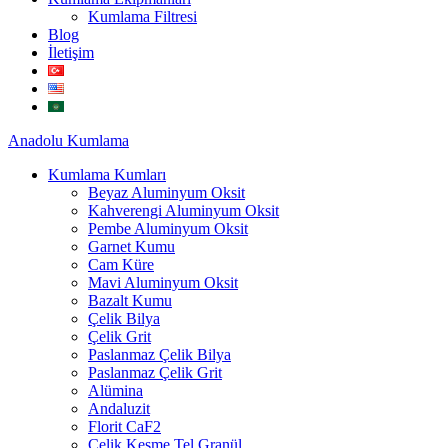
Kumlama Filtresi
Blog
İletişim
Anadolu
Kumlama
Kumlama Kumları
Beyaz Aluminyum Oksit
Kahverengi Aluminyum Oksit
Pembe Aluminyum Oksit
Garnet Kumu
Cam Küre
Mavi Aluminyum Oksit
Bazalt Kumu
Çelik Bilya
Çelik Grit
Paslanmaz Çelik Bilya
Paslanmaz Çelik Grit
Alümina
Andaluzit
Florit CaF2
Çelik Kesme Tel Granül