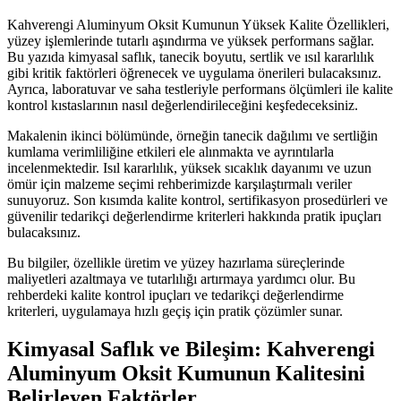
Kahverengi Aluminyum Oksit Kumunun Yüksek Kalite Özellikleri,
yüzey işlemlerinde tutarlı aşındırma ve yüksek performans sağlar.
Bu yazıda kimyasal saflık, tanecik boyutu, sertlik ve ısıl kararlılık
gibi kritik faktörleri öğrenecek ve uygulama önerileri bulacaksınız.
Ayrıca, laboratuvar ve saha testleriyle performans ölçümleri ile kalite
kontrol kıstaslarının nasıl değerlendirileceğini keşfedeceksiniz.
Makalenin ikinci bölümünde, örneğin tanecik dağılımı ve sertliğin
kumlama verimliliğine etkileri ele alınmakta ve ayrıntılarla
incelenmektedir. Isıl kararlılık, yüksek sıcaklık dayanımı ve uzun
ömür için malzeme seçimi rehberimizde karşılaştırmalı veriler
sunuyoruz. Son kısımda kalite kontrol, sertifikasyon prosedürleri ve
güvenilir tedarikçi değerlendirme kriterleri hakkında pratik ipuçları
bulacaksınız.
Bu bilgiler, özellikle üretim ve yüzey hazırlama süreçlerinde
maliyetleri azaltmaya ve tutarlılığı artırmaya yardımcı olur. Bu
rehberdeki kalite kontrol ipuçları ve tedarikçi değerlendirme
kriterleri, uygulamaya hızlı geçiş için pratik çözümler sunar.
Kimyasal Saflık ve Bileşim: Kahverengi
Aluminyum Oksit Kumunun Kalitesini
Belirleyen Faktörler