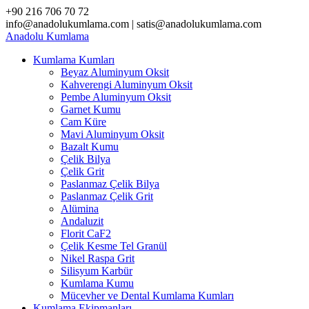
Skip
+90 216 706 70 72
to
info@anadolukumlama.com | satis@anadolukumlama.com
content
Anadolu
Kumlama
Kumlama Kumları
Beyaz Aluminyum Oksit
Kahverengi Aluminyum Oksit
Pembe Aluminyum Oksit
Garnet Kumu
Cam Küre
Mavi Aluminyum Oksit
Bazalt Kumu
Çelik Bilya
Çelik Grit
Paslanmaz Çelik Bilya
Paslanmaz Çelik Grit
Alümina
Andaluzit
Florit CaF2
Çelik Kesme Tel Granül
Nikel Raspa Grit
Silisyum Karbür
Kumlama Kumu
Mücevher ve Dental Kumlama Kumları
Kumlama Ekipmanları