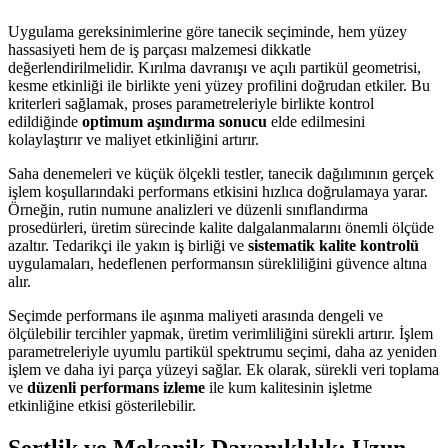
Uygulama gereksinimlerine göre tanecik seçiminde, hem yüzey
hassasiyeti hem de iş parçası malzemesi dikkatle
değerlendirilmelidir. Kırılma davranışı ve açılı partikül geometrisi,
kesme etkinliği ile birlikte yeni yüzey profilini doğrudan etkiler. Bu
kriterleri sağlamak, proses parametreleriyle birlikte kontrol
edildiğinde
optimum aşındırma sonucu
elde edilmesini
kolaylaştırır ve maliyet etkinliğini artırır.
Saha denemeleri ve küçük ölçekli testler, tanecik dağılımının gerçek
işlem koşullarındaki performans etkisini hızlıca doğrulamaya yarar.
Örneğin, rutin numune analizleri ve düzenli sınıflandırma
prosedürleri, üretim sürecinde kalite dalgalanmalarını önemli ölçüde
azaltır. Tedarikçi ile yakın iş birliği ve
sistematik kalite kontrolü
uygulamaları, hedeflenen performansın sürekliliğini güvence altına
alır.
Seçimde performans ile aşınma maliyeti arasında dengeli ve
ölçülebilir tercihler yapmak, üretim verimliliğini sürekli artırır. İşlem
parametreleriyle uyumlu partikül spektrumu seçimi, daha az yeniden
işlem ve daha iyi parça yüzeyi sağlar. Ek olarak, sürekli veri toplama
ve
düzenli performans izleme
ile kum kalitesinin işletme
etkinliğine etkisi gösterilebilir.
Sertlik ve Mekanik Dayanıklılık: Uzun