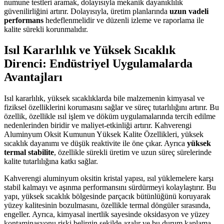
numune testleri aramak, dolayısıyla mekanik dayanıklılık
güvenilirliğini artırır. Dolayısıyla, üretim planlarında
uzun vadeli
performans
hedeflenmelidir ve düzenli izleme ve raporlama ile
kalite sürekli korunmalıdır.
Isıl Kararlılık ve Yüksek Sıcaklık
Direnci: Endüstriyel Uygulamalarda
Avantajları
Isıl kararlılık, yüksek sıcaklıklarda bile malzemenin kimyasal ve
fiziksel özelliklerini korumasını sağlar ve süreç tutarlılığını artırır. Bu
özellik, özellikle ısıl işlem ve döküm uygulamalarında tercih edilme
nedenlerinden biridir ve maliyet-etkinliği artırır. Kahverengi
Aluminyum Oksit Kumunun Yüksek Kalite Özellikleri, yüksek
sıcaklık dayanımı ve düşük reaktivite ile öne çıkar. Ayrıca
yüksek
termal stabilite
, özellikle sürekli üretim ve uzun süreç sürelerinde
kalite tutarlılığına katkı sağlar.
Kahverengi aluminyum oksitin kristal yapısı, ısıl yüklemelere karşı
stabil kalmayı ve aşınma performansını sürdürmeyi kolaylaştırır. Bu
yapı, yüksek sıcaklık bölgesinde parçacık bütünlüğünü koruyarak
yüzey kalitesinin bozulmasını, özellikle termal döngüler sırasında,
engeller. Ayrıca, kimyasal inertlik sayesinde oksidasyon ve yüzey
kontaminasyonu riski belirgin şekilde azalır ve bu durum kaplama