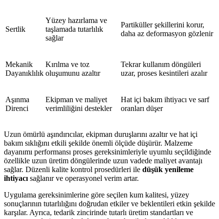
Yüzey hazırlama ve
Partiküller şekillerini korur,
Sertlik
taşlamada tutarlılık
daha az deformasyon gözlenir
sağlar
Mekanik
Kırılma ve toz
Tekrar kullanım döngüleri
Dayanıklılık
oluşumunu azaltır
uzar, proses kesintileri azalır
Aşınma
Ekipman ve maliyet
Hat içi bakım ihtiyacı ve sarf
Direnci
verimliliğini destekler
oranları düşer
Uzun ömürlü aşındırıcılar, ekipman duruşlarını azaltır ve hat içi
bakım sıklığını etkili şekilde önemli ölçüde düşürür. Malzeme
dayanımı performansı proses gereksinimleriyle uyumlu seçildiğinde
özellikle uzun üretim döngülerinde uzun vadede maliyet avantajı
sağlar. Düzenli kalite kontrol prosedürleri ile
düşük yenileme
ihtiyacı
sağlanır ve operasyonel verim artar.
Uygulama gereksinimlerine göre seçilen kum kalitesi, yüzey
sonuçlarının tutarlılığını doğrudan etkiler ve beklentileri etkin şekilde
karşılar. Ayrıca, tedarik zincirinde tutarlı üretim standartları ve