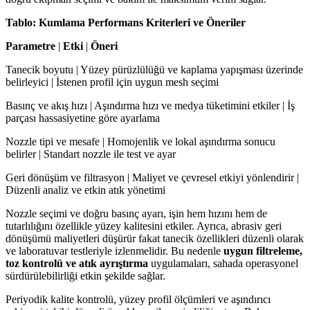
Tablo: Kumlama Performans Kriterleri ve Öneriler
Parametre
|
Etki
|
Öneri
Tanecik boyutu | Yüzey pürüzlülüğü ve kaplama yapışması üzerinde
belirleyici | İstenen profil için uygun mesh seçimi
Basınç ve akış hızı | Aşındırma hızı ve medya tüketimini etkiler | İş
parçası hassasiyetine göre ayarlama
Nozzle tipi ve mesafe | Homojenlik ve lokal aşındırma sonucu
belirler | Standart nozzle ile test ve ayar
Geri dönüşüm ve filtrasyon | Maliyet ve çevresel etkiyi yönlendirir |
Düzenli analiz ve etkin atık yönetimi
Nozzle seçimi ve doğru basınç ayarı, işin hem hızını hem de
tutarlılığını özellikle yüzey kalitesini etkiler. Ayrıca, abrasiv geri
dönüşümü maliyetleri düşürür fakat tanecik özellikleri düzenli olarak
ve laboratuvar testleriyle izlenmelidir. Bu nedenle
uygun filtreleme,
toz kontrolü ve atık ayrıştırma
uygulamaları, sahada operasyonel
sürdürülebilirliği etkin şekilde sağlar.
Periyodik kalite kontrolü, yüzey profil ölçümleri ve aşındırıcı