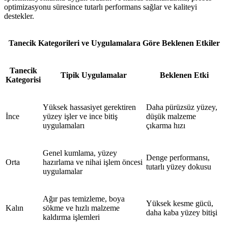
optimizasyonu süresince tutarlı performans sağlar ve kaliteyi
destekler.
Tanecik Kategorileri ve Uygulamalara Göre Beklenen Etkiler
Tanecik
Tipik Uygulamalar
Beklenen Etki
Kategorisi
Yüksek hassasiyet gerektiren
Daha pürüzsüz yüzey,
İnce
yüzey işler ve ince bitiş
düşük malzeme
uygulamaları
çıkarma hızı
Genel kumlama, yüzey
Denge performansı,
Orta
hazırlama ve nihai işlem öncesi
tutarlı yüzey dokusu
uygulamalar
Ağır pas temizleme, boya
Yüksek kesme gücü,
Kalın
sökme ve hızlı malzeme
daha kaba yüzey bitişi
kaldırma işlemleri