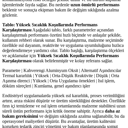
işlemlerinde fayda sağlar. Bu nedenle
uzun ömürlü performans
beklenir ve sonuçta ekipman bakım ile değişim sıklığında azalma
gözlenir.
Tablo: Yüksek Sıcaklık Koşullarında Performans
Karşılaştırması
Aşağıdaki tablo, farklı parametreler açısından
karşılaştırmalı performans özetini hızlı biçimde ve anlaşılır şekilde,
kullanım rehberi olarak sunar. Bu karşılaştırma, malzeme seçiminde
özellikle ısıl dayanım, reaktivite ve uygulama uyumluluğunu hızlıca
değerlendirmeye yardımcı olur. Tablo başlığı, karşılaştırma ölçekleri
ve açıklamalar için
Yüksek Sıcaklık Koşullarında Performans
Karşılaştırması
olarak belirlenmiştir ve kolay referans sağlar.
Parametre | Kahverengi Aluminyum Oksit | Alternatif Aşındırıcılar
Termal kararlılık | Yüksek | Orta-Düşük Reaktivite | Düşük | Orta
Aşınma direnci | Yüksek | Orta Uygulama örnekleri | Isıl işlem,
döküm süreçleri | Kumlama, genel aşındırıcı işler
Endüstriyel uygulamalarda yüksek ısıl kararlılık, proses verimliliğini
artırır, arıza riskini düşürür ve üretim sürekliliğini destekler. Özellikle
fırın içi temizleme ve ısıl işlem ortamlarında malzeme stabilitesi uzun
süreli üstün performans için kritik öneme sahiptir. Ayrıca
daha az
bakım gereksinimi
ve değişim sıklığında azalma sağlanabilir, bu da
operasyonel maliyetleri düşürür. Bu avantajlar, üretim kalitesini
korurken tedarik zinciri yönetimi ve bakım planlamasında somut