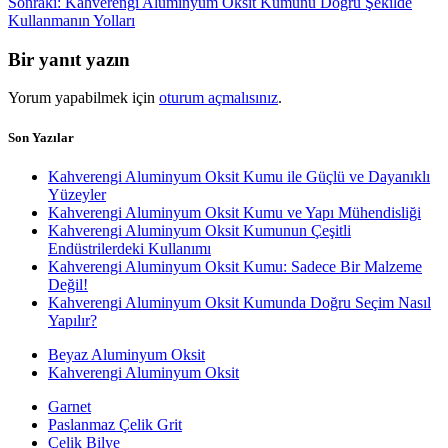
Sonraki
Sonraki:
Kahverengi Aluminyum Oksit Kumunu Doğru Şekilde
yazı:
Kullanmanın Yolları
Bir yanıt yazın
Yorum yapabilmek için
oturum açmalısınız
.
Son Yazılar
Kahverengi Aluminyum Oksit Kumu ile Güçlü ve Dayanıklı
Yüzeyler
Kahverengi Aluminyum Oksit Kumu ve Yapı Mühendisliği
Kahverengi Aluminyum Oksit Kumunun Çeşitli
Endüstrilerdeki Kullanımı
Kahverengi Aluminyum Oksit Kumu: Sadece Bir Malzeme
Değil!
Kahverengi Aluminyum Oksit Kumunda Doğru Seçim Nasıl
Yapılır?
Beyaz Aluminyum Oksit
Kahverengi Aluminyum Oksit
Garnet
Paslanmaz Çelik Grit
Çelik Bilye