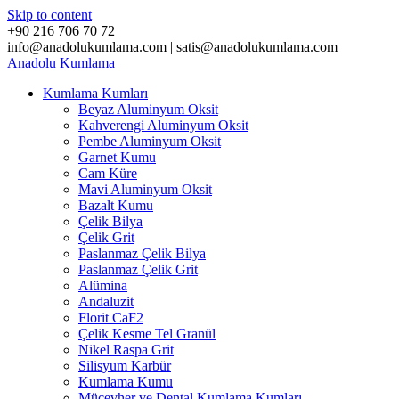
Skip to content
+90 216 706 70 72
info@anadolukumlama.com | satis@anadolukumlama.com
Anadolu
Kumlama
Kumlama Kumları
Beyaz Aluminyum Oksit
Kahverengi Aluminyum Oksit
Pembe Aluminyum Oksit
Garnet Kumu
Cam Küre
Mavi Aluminyum Oksit
Bazalt Kumu
Çelik Bilya
Çelik Grit
Paslanmaz Çelik Bilya
Paslanmaz Çelik Grit
Alümina
Andaluzit
Florit CaF2
Çelik Kesme Tel Granül
Nikel Raspa Grit
Silisyum Karbür
Kumlama Kumu
Mücevher ve Dental Kumlama Kumları