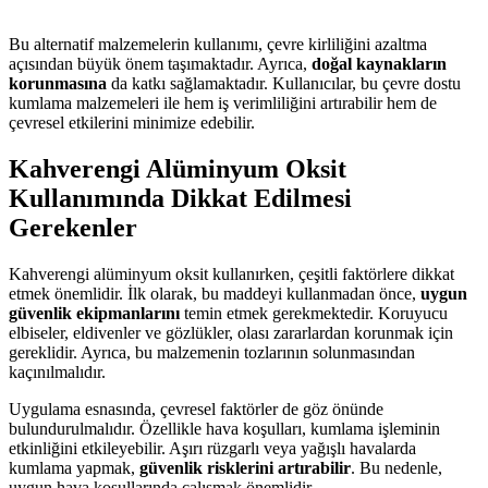
Bu alternatif malzemelerin kullanımı, çevre kirliliğini azaltma
açısından büyük önem taşımaktadır. Ayrıca,
doğal kaynakların
korunmasına
da katkı sağlamaktadır. Kullanıcılar, bu çevre dostu
kumlama malzemeleri ile hem iş verimliliğini artırabilir hem de
çevresel etkilerini minimize edebilir.
Kahverengi Alüminyum Oksit
Kullanımında Dikkat Edilmesi
Gerekenler
Kahverengi alüminyum oksit kullanırken, çeşitli faktörlere dikkat
etmek önemlidir. İlk olarak, bu maddeyi kullanmadan önce,
uygun
güvenlik ekipmanlarını
temin etmek gerekmektedir. Koruyucu
elbiseler, eldivenler ve gözlükler, olası zararlardan korunmak için
gereklidir. Ayrıca, bu malzemenin tozlarının solunmasından
kaçınılmalıdır.
Uygulama esnasında, çevresel faktörler de göz önünde
bulundurulmalıdır. Özellikle hava koşulları, kumlama işleminin
etkinliğini etkileyebilir. Aşırı rüzgarlı veya yağışlı havalarda
kumlama yapmak,
güvenlik risklerini artırabilir
. Bu nedenle,
uygun hava koşullarında çalışmak önemlidir.