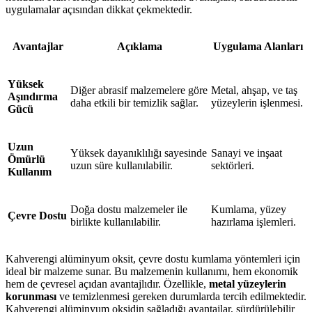
uygulamalar açısından dikkat çekmektedir.
Avantajlar
Açıklama
Uygulama Alanları
Yüksek
Diğer abrasif malzemelere göre
Metal, ahşap, ve taş
Aşındırma
daha etkili bir temizlik sağlar.
yüzeylerin işlenmesi.
Gücü
Uzun
Yüksek dayanıklılığı sayesinde
Sanayi ve inşaat
Ömürlü
uzun süre kullanılabilir.
sektörleri.
Kullanım
Doğa dostu malzemeler ile
Kumlama, yüzey
Çevre Dostu
birlikte kullanılabilir.
hazırlama işlemleri.
Kahverengi alüminyum oksit, çevre dostu kumlama yöntemleri için
ideal bir malzeme sunar. Bu malzemenin kullanımı, hem ekonomik
hem de çevresel açıdan avantajlıdır. Özellikle,
metal yüzeylerin
korunması
ve temizlenmesi gereken durumlarda tercih edilmektedir.
Kahverengi alüminyum oksidin sağladığı avantajlar, sürdürülebilir