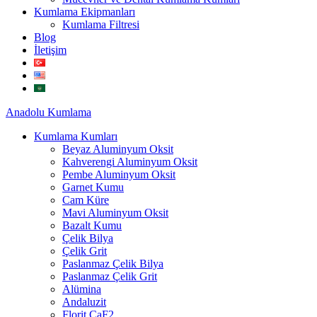
Kumlama Ekipmanları
Kumlama Filtresi
Blog
İletişim
Anadolu
Kumlama
Kumlama Kumları
Beyaz Aluminyum Oksit
Kahverengi Aluminyum Oksit
Pembe Aluminyum Oksit
Garnet Kumu
Cam Küre
Mavi Aluminyum Oksit
Bazalt Kumu
Çelik Bilya
Çelik Grit
Paslanmaz Çelik Bilya
Paslanmaz Çelik Grit
Alümina
Andaluzit
Florit CaF2