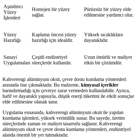
Aşındırıcı
Homojen bir yüzey
Pürüzsüz bir yüzey elde
Yüzey
sağlar.
edilmesine yardımcı olur.
İşlemleri
Yüzey
Kaplama öncesi yüzey
Yüksek sıcaklıklara
Hazırlığı
hazırlığı için idealdir.
dayanıklıdır.
Sanayi
Çeşitli endüstriyel
Uzun ömürlü ve maliyet
Uygulamaları
süreçlerde kullanılır.
etkin bir çözümdür.
Kahverengi alüminyum oksit, çevre dostu kumlama yöntemleri
arasında öne çıkmaktadır. Bu malzeme,
kimyasal içerikler
barındırmadığı için çevreye zarar vermeden kullanılabilir. Ayrıca,
hafif ve dayanıklı yapısıyla, düşük enerji tüketimi ile etkili sonuçlar
elde edilmesine olanak tanır.
Uygulama esnasında, kahverengi alüminyum oksit ile yapılan
kumlama işlemleri, yüksek verimlilik sunar. Bu sayede, üretim
süreçlerinde zaman ve maliyet tasarrufu sağlanır. Kahverengi
alüminyum oksit ve çevre dostu kumlama yöntemleri, endüstriyel
alanda önemli bir yer tutmaktadır.