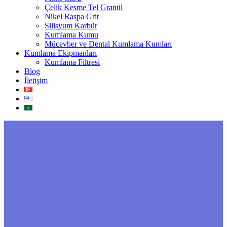
Çelik Kesme Tel Granül
Nikel Raspa Grit
Silisyum Karbür
Kumlama Kumu
Mücevher ve Dental Kumlama Kumları
Kumlama Ekipmanları
Kumlama Filtresi
Blog
İletişim