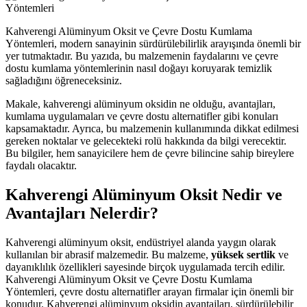
Kahverengi Alüminyum Oksit ve Çevre Dostu Kumlama
Yöntemleri, modern sanayinin sürdürülebilirlik arayışında önemli bir
yer tutmaktadır. Bu yazıda, bu malzemenin faydalarını ve çevre
dostu kumlama yöntemlerinin nasıl doğayı koruyarak temizlik
sağladığını öğreneceksiniz.
Makale, kahverengi alüminyum oksidin ne olduğu, avantajları,
kumlama uygulamaları ve çevre dostu alternatifler gibi konuları
kapsamaktadır. Ayrıca, bu malzemenin kullanımında dikkat edilmesi
gereken noktalar ve gelecekteki rolü hakkında da bilgi verecektir.
Bu bilgiler, hem sanayicilere hem de çevre bilincine sahip bireylere
faydalı olacaktır.
Kahverengi Alüminyum Oksit Nedir ve
Avantajları Nelerdir?
Kahverengi alüminyum oksit, endüstriyel alanda yaygın olarak
kullanılan bir abrasif malzemedir. Bu malzeme,
yüksek sertlik
ve
dayanıklılık özellikleri sayesinde birçok uygulamada tercih edilir.
Kahverengi Alüminyum Oksit ve Çevre Dostu Kumlama
Yöntemleri, çevre dostu alternatifler arayan firmalar için önemli bir
konudur. Kahverengi alüminyum oksidin avantajları, sürdürülebilir