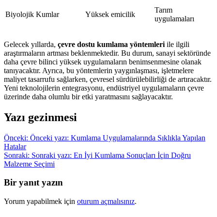
Tarım
Biyolojik Kumlar
Yüksek emicilik
uygulamaları
Gelecek yıllarda,
çevre dostu kumlama yöntemleri
ile ilgili
araştırmaların artması beklenmektedir. Bu durum, sanayi sektöründe
daha çevre bilinci yüksek uygulamaların benimsenmesine olanak
tanıyacaktır. Ayrıca, bu yöntemlerin yaygınlaşması, işletmelere
maliyet tasarrufu sağlarken, çevresel sürdürülebilirliği de artıracaktır.
Yeni teknolojilerin entegrasyonu, endüstriyel uygulamaların çevre
üzerinde daha olumlu bir etki yaratmasını sağlayacaktır.
Yazı gezinmesi
Önceki:
Önceki yazı:
Kumlama Uygulamalarında Sıklıkla Yapılan
Hatalar
Sonraki:
Sonraki yazı:
En İyi Kumlama Sonuçları İçin Doğru
Malzeme Seçimi
Bir yanıt yazın
Yorum yapabilmek için
oturum açmalısınız
.