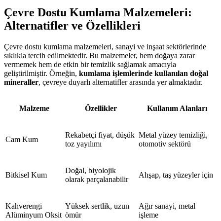
Çevre Dostu Kumlama Malzemeleri:
Alternatifler ve Özellikleri
Çevre dostu kumlama malzemeleri, sanayi ve inşaat sektörlerinde
sıklıkla tercih edilmektedir. Bu malzemeler, hem doğaya zarar
vermemek hem de etkin bir temizlik sağlamak amacıyla
geliştirilmiştir. Örneğin,
kumlama işlemlerinde kullanılan doğal
mineraller
, çevreye duyarlı alternatifler arasında yer almaktadır.
Malzeme
Özellikler
Kullanım Alanları
Rekabetçi fiyat, düşük
Metal yüzey temizliği,
Cam Kum
toz yayılımı
otomotiv sektörü
Doğal, biyolojik
Bitkisel Kum
Ahşap, taş yüzeyler için
olarak parçalanabilir
Kahverengi
Yüksek sertlik, uzun
Ağır sanayi, metal
Alüminyum Oksit
ömür
işleme