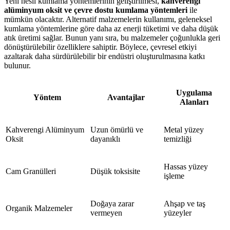
Yeni nesil kumlama yöntemlerinin geliştirilmesi,
kahverengi
alüminyum oksit ve çevre dostu kumlama yöntemleri
ile
mümkün olacaktır. Alternatif malzemelerin kullanımı, geleneksel
kumlama yöntemlerine göre daha az enerji tüketimi ve daha düşük
atık üretimi sağlar. Bunun yanı sıra, bu malzemeler çoğunlukla geri
dönüştürülebilir özelliklere sahiptir. Böylece, çevresel etkiyi
azaltarak daha sürdürülebilir bir endüstri oluşturulmasına katkı
bulunur.
Uygulama
Yöntem
Avantajlar
Alanları
Kahverengi Alüminyum
Uzun ömürlü ve
Metal yüzey
Oksit
dayanıklı
temizliği
Hassas yüzey
Cam Granülleri
Düşük toksisite
işleme
Doğaya zarar
Ahşap ve taş
Organik Malzemeler
vermeyen
yüzeyler