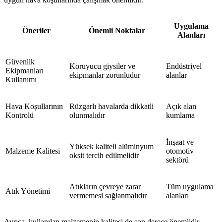
Uygulama
Öneriler
Önemli Noktalar
Alanları
Güvenlik
Koruyucu giysiler ve
Endüstriyel
Ekipmanları
ekipmanlar zorunludur
alanlar
Kullanımı
Hava Koşullarının
Rüzgarlı havalarda dikkatli
Açık alan
Kontrolü
olunmalıdır
kumlama
İnşaat ve
Yüksek kaliteli alüminyum
Malzeme Kalitesi
otomotiv
oksit tercih edilmelidir
sektörü
Atıkların çevreye zarar
Tüm uygulama
Atık Yönetimi
vermemesi sağlanmalıdır
alanları
Ayrıca, kullanılan malzemenin kalitesi de son derece önemlidir.