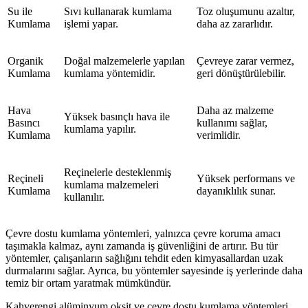
Su ile
Sıvı kullanarak kumlama
Toz oluşumunu azaltır,
Kumlama
işlemi yapar.
daha az zararlıdır.
Organik
Doğal malzemelerle yapılan
Çevreye zarar vermez,
Kumlama
kumlama yöntemidir.
geri dönüştürülebilir.
Hava
Daha az malzeme
Yüksek basınçlı hava ile
Basıncı
kullanımı sağlar,
kumlama yapılır.
Kumlama
verimlidir.
Reçinelerle desteklenmiş
Reçineli
Yüksek performans ve
kumlama malzemeleri
Kumlama
dayanıklılık sunar.
kullanılır.
Çevre dostu kumlama yöntemleri, yalnızca çevre koruma amacı
taşımakla kalmaz, aynı zamanda iş güvenliğini de artırır. Bu tür
yöntemler, çalışanların sağlığını tehdit eden kimyasallardan uzak
durmalarını sağlar. Ayrıca, bu yöntemler sayesinde iş yerlerinde daha
temiz bir ortam yaratmak mümkündür.
Kahverengi alüminyum oksit ve çevre dostu kumlama yöntemleri,