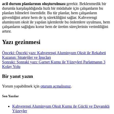
acil durum planlarının oluşturulması
gerekir. Beklenmedik bir
durumla karşılaşıldığında hızlı bir müdahale için çalışanların bu
planları bilmeleri önemlidir. Bu tür planlar, hem çalışanların
güvenliğini artırır hem de iş sürekliliğini sağlar. Kahverengi
aluminyum oksit ile yapılan işlemlerde bu önlemlere uyulması, hem
çalışanların sağlığını korur hem de üretim süreçlerinin verimliliğini
artırır.
Yazı gezinmesi
Önceki:
Önceki yazı:
Kahverengi Aluminyum Oksit ile Rekabeti
Kazanın: Stratejiler ve İpuçları
Sonraki:
Sonraki yazı:
Garnet Kumu ile Yüzeyleri Parlatmanın 3
Kolay Yolu
Bir yanıt yazın
Yorum yapabilmek için
oturum açmalısınız
.
Son Yazılar
Kahverengi Aluminyum Oksit Kumu ile Güçlü ve Dayanıklı
Yüzeyler