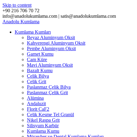
Skip to content
+90 216 706 70 72
info@anadolukumlama.com | satis@anadolukumlama.com
Anadolu
Kumlama
Kumlama Kumları
Beyaz Aluminyum Oksit
Kahverengi Aluminyum Oksit
Pembe Aluminyum Oksit
Garnet Kumu
Cam Küre
Mavi Aluminyum Oksit
Bazalt Kumu
Çelik Bilya
Çelik Grit
Paslanmaz Çelik Bilya
Paslanmaz Çelik Grit
Alümina
Andaluzit
Florit CaF2
Çelik Kesme Tel Granül
Nikel Raspa Grit
Silisyum Karbür
Kumlama Kumu
Mücevher ve Dental Kumlama Kumları