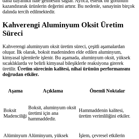
daha dayanıklı hale gelmesini sağlar. Ayrıca, estetik bir görünüm
kazandırarak ürünlerin değerini artırır. Bu nedenle, sanayinin birçok
dalında tercih edilmektedir.
Kahverengi Aluminyum Oksit Üretim
Süreci
Kahverengi aluminyum oksit üretim süreci, çeşitli aşamalardan
oluşur. İlk olarak, boksit madeninden elde edilen aluminyum,
kimyasal işlemlerle işlenir. Bu aşamada, aluminyum oksit, yüksek
sıcaklıklarda ve belirli kimyasal bileşiklerle reaksiyona girerek
üretilir.
Üretim sürecinin kalitesi, nihai ürünün performansını
doğrudan etkiler.
Aşama
Açıklama
Önemli Noktalar
Boksit, aluminyum oksit
Boksit
Hammaddenin kalitesi,
üretimi için ana
Madenciliği
üretim verimliliğini etkiler.
hammaddedir.
Alüminyum
Alüminyum, yüksek
İşlem, çevresel etkilerin