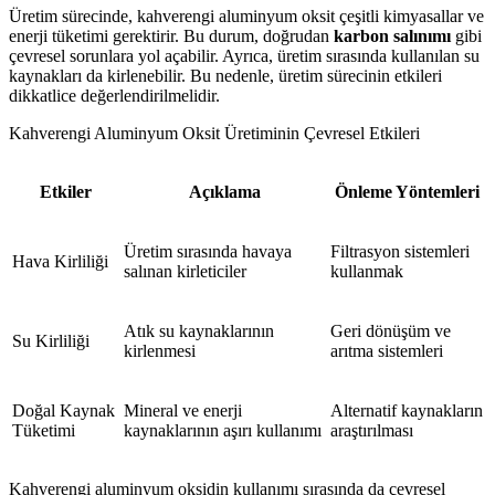
Üretim sürecinde, kahverengi aluminyum oksit çeşitli kimyasallar ve
enerji tüketimi gerektirir. Bu durum, doğrudan
karbon salınımı
gibi
çevresel sorunlara yol açabilir. Ayrıca, üretim sırasında kullanılan su
kaynakları da kirlenebilir. Bu nedenle, üretim sürecinin etkileri
dikkatlice değerlendirilmelidir.
Kahverengi Aluminyum Oksit Üretiminin Çevresel Etkileri
Etkiler
Açıklama
Önleme Yöntemleri
Üretim sırasında havaya
Filtrasyon sistemleri
Hava Kirliliği
salınan kirleticiler
kullanmak
Atık su kaynaklarının
Geri dönüşüm ve
Su Kirliliği
kirlenmesi
arıtma sistemleri
Doğal Kaynak
Mineral ve enerji
Alternatif kaynakların
Tüketimi
kaynaklarının aşırı kullanımı
araştırılması
Kahverengi aluminyum oksidin kullanımı sırasında da çevresel