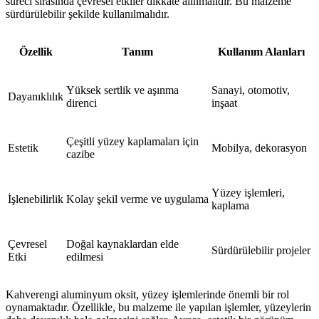
süreci sırasında çevresel etkiler dikkate alınmalıdır. Bu malzeme
sürdürülebilir şekilde kullanılmalıdır.
Özellik
Tanım
Kullanım Alanları
Yüksek sertlik ve aşınma
Sanayi, otomotiv,
Dayanıklılık
direnci
inşaat
Çeşitli yüzey kaplamaları için
Estetik
Mobilya, dekorasyon
cazibe
Yüzey işlemleri,
İşlenebilirlik
Kolay şekil verme ve uygulama
kaplama
Çevresel
Doğal kaynaklardan elde
Sürdürülebilir projeler
Etki
edilmesi
Kahverengi aluminyum oksit, yüzey işlemlerinde önemli bir rol
oynamaktadır. Özellikle, bu malzeme ile yapılan işlemler, yüzeylerin