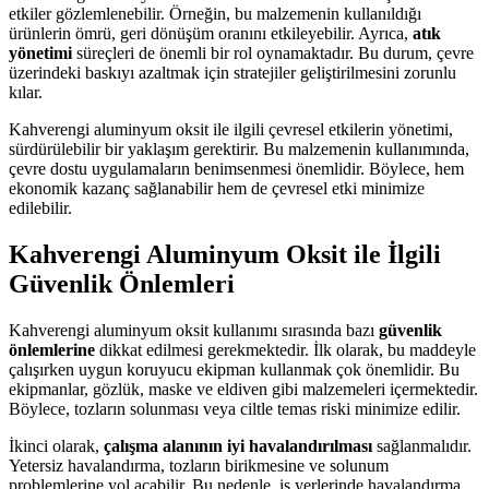
etkiler gözlemlenebilir. Örneğin, bu malzemenin kullanıldığı
ürünlerin ömrü, geri dönüşüm oranını etkileyebilir. Ayrıca,
atık
yönetimi
süreçleri de önemli bir rol oynamaktadır. Bu durum, çevre
üzerindeki baskıyı azaltmak için stratejiler geliştirilmesini zorunlu
kılar.
Kahverengi aluminyum oksit ile ilgili çevresel etkilerin yönetimi,
sürdürülebilir bir yaklaşım gerektirir. Bu malzemenin kullanımında,
çevre dostu uygulamaların benimsenmesi önemlidir. Böylece, hem
ekonomik kazanç sağlanabilir hem de çevresel etki minimize
edilebilir.
Kahverengi Aluminyum Oksit ile İlgili
Güvenlik Önlemleri
Kahverengi aluminyum oksit kullanımı sırasında bazı
güvenlik
önlemlerine
dikkat edilmesi gerekmektedir. İlk olarak, bu maddeyle
çalışırken uygun koruyucu ekipman kullanmak çok önemlidir. Bu
ekipmanlar, gözlük, maske ve eldiven gibi malzemeleri içermektedir.
Böylece, tozların solunması veya ciltle temas riski minimize edilir.
İkinci olarak,
çalışma alanının iyi havalandırılması
sağlanmalıdır.
Yetersiz havalandırma, tozların birikmesine ve solunum
problemlerine yol açabilir. Bu nedenle, iş yerlerinde havalandırma