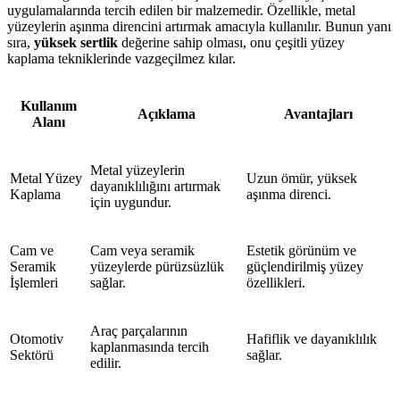
uygulamalarında tercih edilen bir malzemedir. Özellikle, metal
yüzeylerin aşınma direncini artırmak amacıyla kullanılır. Bunun yanı
sıra,
yüksek sertlik
değerine sahip olması, onu çeşitli yüzey
kaplama tekniklerinde vazgeçilmez kılar.
Kullanım
Açıklama
Avantajları
Alanı
Metal yüzeylerin
Metal Yüzey
Uzun ömür, yüksek
dayanıklılığını artırmak
Kaplama
aşınma direnci.
için uygundur.
Cam ve
Cam veya seramik
Estetik görünüm ve
Seramik
yüzeylerde pürüzsüzlük
güçlendirilmiş yüzey
İşlemleri
sağlar.
özellikleri.
Araç parçalarının
Otomotiv
Hafiflik ve dayanıklılık
kaplanmasında tercih
Sektörü
sağlar.
edilir.