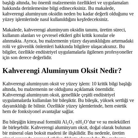
başlığı altında, bu önemli malzemenin özellikleri ve uygulamaları
hakkında derinlemesine bilgi edineceksiniz. Bu makalede,
kahverengi aluminyum oksidin neden bu kadar değerli olduğunu ve
yüzey işlemlerinde nasıl kullanıldığını keşfedeceksiniz.
Makalede, kahverengi aluminyum oksidin tanımı, üretim süreci,
kullanım alanları ve çevresel etkileri gibi kritik konular ele
alınmakta. Ayrıca, bu malzemenin yüzey dayanıklılığını artırmadaki
rolü ve güvenlik önlemleri hakkında bilgilere ulaşacaksınız. Bu
bilgiler, özellikle endüstriyel uygulamalarla ilgilenen profesyoneller
için son derece değerlidir.
Kahverengi Aluminyum Oksit Nedir?
Kahverengi aluminyum oksit ve yüzey işlem: 10 kritik bilgi başlığı
altında, bu malzemenin ne olduğunu açıklamak önemlidir.
Kahverengi aluminyum oksit, genellikle çeşitli endüstriyel
uygulamalarda kullanılan bir bileşiktir. Bu bileşik, yüksek sertliği ve
dayanıklılığı ile bilinir. Özellikle yüzey işlemlerinde, hem estetik
hem de fonksiyonel avantajlar sağlar.
Bu bileşiğin kimyasal formülü Al₂O₃·nH₂O’dur ve su molekülleri
ile birleşebilir. Kahverengi aluminyum oksit, doğal olarak bulunan
bir mineral olan boksit madeni ile ilişkilidir. Bu nedenle, üretim