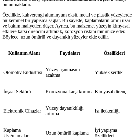
bulunmaktadır.
Özellikle, kahverengi aluminyum oksit, metal ve plastik yüzeylerde
mükemmel bir yapışma sağlar. Bu sayede, kaplamaların ömrü uzar
ve bakım maliyetleri düşer. Ayrıca, bu malzeme, yüzeyin kimyasal
etkilere karşı direncini artırarak, korozyon riskini minimize eder.
Böylece, uzun ömürlü ve dayanıklı yüzeyler elde edilir.
Kullanım Alanı
Faydaları
Özellikleri
Yüzey aşınmasını
Otomotiv Endüstrisi
Yüksek sertlik
azaltma
İnşaat Sektörü
Korozyona karşı koruma
Kimyasal direnç
Yüzey dayanıklılığı
Elektronik Cihazlar
Isı iletkenliği
artırma
Kaplama
İyi yapışma
Uzun ömürlü kaplama
Uygulamaları
özellikleri