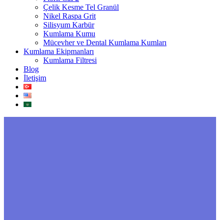
Çelik Kesme Tel Granül
Nikel Raspa Grit
Silisyum Karbür
Kumlama Kumu
Mücevher ve Dental Kumlama Kumları
Kumlama Ekipmanları
Kumlama Filtresi
Blog
İletişim