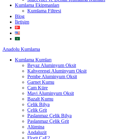
Kumlama Ekipmanları
Kumlama Filtresi
Blog
İletişim
Anadolu
Kumlama
Kumlama Kumları
Beyaz Aluminyum Oksit
Kahverengi Aluminyum Oksit
Pembe Aluminyum Oksit
Garnet Kumu
Cam Küre
Mavi Aluminyum Oksit
Bazalt Kumu
Çelik Bilya
Çelik Grit
Paslanmaz Çelik Bilya
Paslanmaz Çelik Grit
Alümina
Andaluzit
Florit CaF2