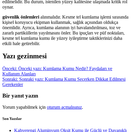
edilmelidir. Bu durum, istenilen yüzey kalitesine ulaşmada kritik rol
oynar.
güvenlik önlemleri
alınmalıdır. Kesme tel kumlama işlemi sırasında
kişisel koruyucu ekipman kullanmak, sağlık açısından oldukça
önemlidir. Ayrıca, kumlama alanının iyi havalandırılması, toz ve
zararlı partiküllerin yayılmasını önler. Bu ipuçları ve püf noktaları,
kesme tel kumlama kumu ile yüzey iyileştirme taktiklerinizi daha
etkili hale getirebilir.
Yazı gezinmesi
Önceki:
Önceki yazı:
Kumlama Kumu Nedir? Faydaları ve
Kullanım Alanları
Sonraki:
Sonraki yazı:
Kumlama Kumu Seçerken Dikkat Edilmesi
Gerekenler
Bir yanıt yazın
Yorum yapabilmek için
oturum açmalısınız
.
Son Yazılar
Kahverengi Aluminyum Oksit Kumu ile Güçlü ve Dayanıklı