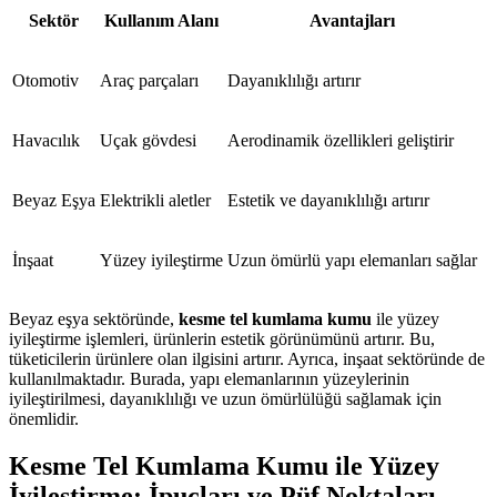
Sektör
Kullanım Alanı
Avantajları
Otomotiv
Araç parçaları
Dayanıklılığı artırır
Havacılık
Uçak gövdesi
Aerodinamik özellikleri geliştirir
Beyaz Eşya
Elektrikli aletler
Estetik ve dayanıklılığı artırır
İnşaat
Yüzey iyileştirme
Uzun ömürlü yapı elemanları sağlar
Beyaz eşya sektöründe,
kesme tel kumlama kumu
ile yüzey
iyileştirme işlemleri, ürünlerin estetik görünümünü artırır. Bu,
tüketicilerin ürünlere olan ilgisini artırır. Ayrıca, inşaat sektöründe de
kullanılmaktadır. Burada, yapı elemanlarının yüzeylerinin
iyileştirilmesi, dayanıklılığı ve uzun ömürlülüğü sağlamak için
önemlidir.
Kesme Tel Kumlama Kumu ile Yüzey
İyileştirme: İpuçları ve Püf Noktaları