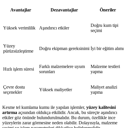
Avantajlar
Dezavantajlar
Öneriler
Doğru kum tipi
Yüksek verimlilik
Aşındırıcı etkiler
seçimi
Yüzey
Doğru ekipman gereksinimi
İyi bir eğitim alımı
pürüzsüzleştirme
Farklı malzemelere uyum
Malzeme testleri
Hızlı işlem süresi
sorunları
yapma
Çevre dostu
Maliyet analizi
Yüksek maliyetler
seçenekler
yapma
Kesme tel kumlama kumu ile yapılan işlemler,
yüzey kalitesini
artırma
açısından oldukça etkilidir. Ancak, bu süreçte aşındırıcı
etkiler göz önünde bulundurulmalıdır. Bu durum, özellikle ince
yüzeylerin zarar görmesine neden olabilir. Dolayısıyla, malzeme
seçimi ve işlem parametreleri dikkatlice belirlenmelidir.