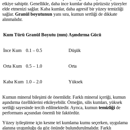
etkiye sahiptir. Genellikle, daha ince kumlar daha pürüzsüz yüzeyler
elde etmenizi sağlar. Kaba kumlar, daha agresif bir yüzey temizliği
sağlar.
Granül boyutunun
yanı sıra, kumun sertliği de dikkate
alınmalıdır.
Kum Türü
Granül Boyutu (mm)
Aşındırma Gücü
İnce Kum
0.1 – 0.5
Düşük
Orta Kum
0.5 – 1.0
Orta
Kaba Kum
1.0 – 2.0
Yüksek
Kumun mineral bileşimi de önemlidir. Farklı mineral içeriği, kumun
aşındırma özelliklerini etkileyebilir. Örneğin, silis kumları, yüksek
sertliği sayesinde tercih edilmektedir. Ayrıca, kumun
temizliği
de
performans açısından önemli bir faktördür.
Yüzey iyileştirme için kesme tel kumlama kumu seçerken, uygulama
alanına uygunluğu da göz önünde bulundurulmalıdır. Farklı