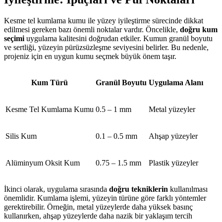
Kesme tel kumlama kumu ile yüzey iyileştirme sürecinde dikkat
edilmesi gereken bazı önemli noktalar vardır. Öncelikle,
doğru kum
seçimi
uygulama kalitesini doğrudan etkiler. Kumun granül boyutu
ve sertliği, yüzeyin pürüzsüzleşme seviyesini belirler. Bu nedenle,
projeniz için en uygun kumu seçmek büyük önem taşır.
Kum Türü
Granül Boyutu
Uygulama Alanı
Kesme Tel Kumlama Kumu
0.5 – 1 mm
Metal yüzeyler
Silis Kum
0.1 – 0.5 mm
Ahşap yüzeyler
Alüminyum Oksit Kum
0.75 – 1.5 mm
Plastik yüzeyler
İkinci olarak, uygulama sırasında
doğru tekniklerin
kullanılması
önemlidir. Kumlama işlemi, yüzeyin türüne göre farklı yöntemler
gerektirebilir. Örneğin, metal yüzeylerde daha yüksek basınç
kullanırken, ahşap yüzeylerde daha nazik bir yaklaşım tercih