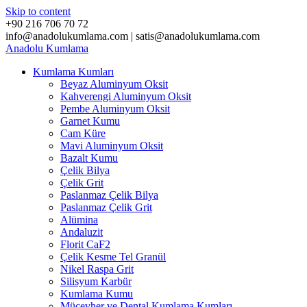
Skip to content
+90 216 706 70 72
info@anadolukumlama.com | satis@anadolukumlama.com
Anadolu
Kumlama
Kumlama Kumları
Beyaz Aluminyum Oksit
Kahverengi Aluminyum Oksit
Pembe Aluminyum Oksit
Garnet Kumu
Cam Küre
Mavi Aluminyum Oksit
Bazalt Kumu
Çelik Bilya
Çelik Grit
Paslanmaz Çelik Bilya
Paslanmaz Çelik Grit
Alümina
Andaluzit
Florit CaF2
Çelik Kesme Tel Granül
Nikel Raspa Grit
Silisyum Karbür
Kumlama Kumu
Mücevher ve Dental Kumlama Kumları