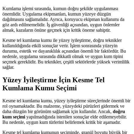
Kumlama işlemi sırasında, kumun doğru şekilde uygulanması
önemlidir. Uygulama ekipmanları, kumun yüzeye düzgün
dağılmasını sağlamalıdır. Ayrıca, koruyucu ekipman kullanımı da
göz ardı edilmemelidir. İş güvenliği açısından, uygun önlemler
almak, kazaların önüne geçmek için kritik öneme sahiptir.
Kesme tel kumlama kumu ile yüzey iyileştirme, doğru teknikler
kullanıldığında etkili sonuçlar verir. İşlem sonrasında yüzeyin
durumu, estetik ve dayanıklılık açısından önemli bir faktördür. Bu
nedenle, uygulama sırasında dikkatli olmak ve uygun kum tipini
seçmek gereklidir. Bu teknikler, çeşitli sektörlerde yüksek verimlilik
sağlar.
Yüzey İyileştirme İçin Kesme Tel
Kumlama Kumu Seçimi
Kesme tel kumlama kumu, yüzey iyileştirme süreçlerinde önemli bir
rol oynamaktadır. Bu malzeme, yüzeydeki pürüzleri gidermek ve
daha düzgün bir görünüm sağlamak için kullanılır. Ancak,
doğru
kum seçimi
yapılmadığında istenilen sonuçlar elde edilemeyebilir.
Bu nedenle, uygun kum türlerini belirlemek kritik bir aşamadır.
Kesme tel kumlama kumunun seçiminde, granül boyutu büyük bir