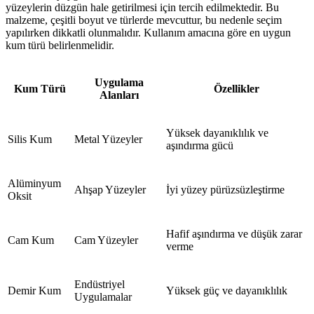
yüzeylerin düzgün hale getirilmesi için tercih edilmektedir. Bu
malzeme, çeşitli boyut ve türlerde mevcuttur, bu nedenle seçim
yapılırken dikkatli olunmalıdır. Kullanım amacına göre en uygun
kum türü belirlenmelidir.
Uygulama
Kum Türü
Özellikler
Alanları
Yüksek dayanıklılık ve
Silis Kum
Metal Yüzeyler
aşındırma gücü
Alüminyum
Ahşap Yüzeyler
İyi yüzey pürüzsüzleştirme
Oksit
Hafif aşındırma ve düşük zarar
Cam Kum
Cam Yüzeyler
verme
Endüstriyel
Demir Kum
Yüksek güç ve dayanıklılık
Uygulamalar