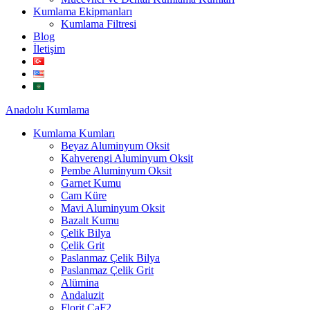
Kumlama Ekipmanları
Kumlama Filtresi
Blog
İletişim
Anadolu
Kumlama
Kumlama Kumları
Beyaz Aluminyum Oksit
Kahverengi Aluminyum Oksit
Pembe Aluminyum Oksit
Garnet Kumu
Cam Küre
Mavi Aluminyum Oksit
Bazalt Kumu
Çelik Bilya
Çelik Grit
Paslanmaz Çelik Bilya
Paslanmaz Çelik Grit
Alümina
Andaluzit
Florit CaF2