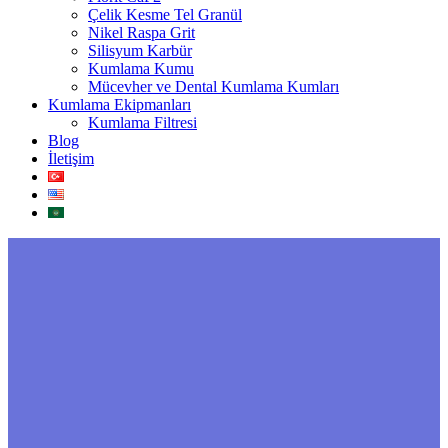
Çelik Kesme Tel Granül
Nikel Raspa Grit
Silisyum Karbür
Kumlama Kumu
Mücevher ve Dental Kumlama Kumları
Kumlama Ekipmanları
Kumlama Filtresi
Blog
İletişim