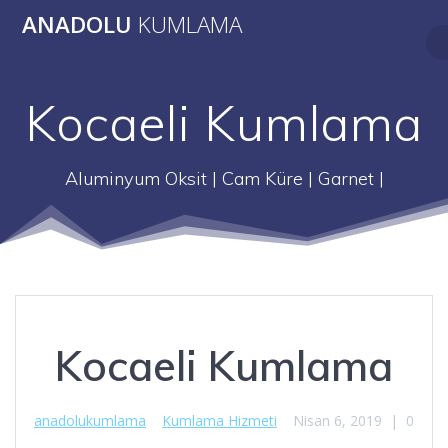
Skip
ANADOLU
KUMLAMA
to
content
Kocaeli Kumlama
Aluminyum Oksit | Cam Küre | Garnet |
Kocaeli Kumlama
anadolukumlama
Kumlama Hizmeti
Nisan 6, 2019
|
0