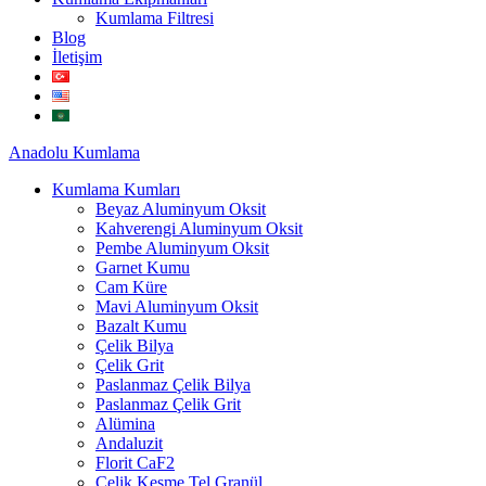
Kumlama Filtresi
Blog
İletişim
Anadolu
Kumlama
Kumlama Kumları
Beyaz Aluminyum Oksit
Kahverengi Aluminyum Oksit
Pembe Aluminyum Oksit
Garnet Kumu
Cam Küre
Mavi Aluminyum Oksit
Bazalt Kumu
Çelik Bilya
Çelik Grit
Paslanmaz Çelik Bilya
Paslanmaz Çelik Grit
Alümina
Andaluzit
Florit CaF2
Çelik Kesme Tel Granül