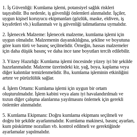
1. İş Güvenliği: Kumlama işlemi, potansiyel sağlık riskleri
taşıyabilir. Bu nedenle, iş güvenliği önlemleri alınmalıdır. İşçiler,
uygun kişisel koruyucu ekipmanları (gözlük, maske, eldiven, iş
kıyafetleri vb.) kullanmalı ve iş güvenliği talimatlarına uymalıdır.
2. İşlenecek Malzeme: İşlenecek malzeme, kumlama işlemi için
uygun olmalıdır. Malzemenin dayanıklılığına, şekline ve boyutuna
göre kum türü ve basınç seçilmelidir. Örneğin, hassas malzemeler
için daha düşük basınç ve daha ince tane boyutları tercih edilebilir.
3. Yüzey Hazırlığı: Kumlama işlemi öncesinde yüzey iyi bir şekilde
hazırlanmalıdır. Malzeme üzerindeki kir, yağ, boya, kaplama veya
diğer kalıntılar temizlenmelidir. Bu, kumlama işleminin etkinliğini
artırır ve pürüzlülük sağlar.
4. İşlem Ortamı: Kumlama işlemi için uygun bir ortam
oluşturulmalıdır. İşlem kabini veya alanı iyi havalandırılmalı ve
tozun diğer çalışma alanlarına yayılmasını önlemek için gerekli
önlemler alınmalıdır.
5. Kumlama Ekipmanı: Doğru kumlama ekipmanı seçilmeli ve
doğru bir şekilde ayarlanmalıdır. Kumlama makinesi, basınç ayarları,
kum püskürtme nozulları vb. kontrol edilmeli ve gerektiğinde
ayarlamalar yapılmalıdır.