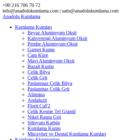
Skip
+90 216 706 70 72
to
info@anadolukumlama.com | satis@anadolukumlama.com
content
Anadolu
Kumlama
Kumlama Kumları
Beyaz Aluminyum Oksit
Kahverengi Aluminyum Oksit
Pembe Aluminyum Oksit
Garnet Kumu
Cam Küre
Mavi Aluminyum Oksit
Bazalt Kumu
Çelik Bilya
Çelik Grit
Paslanmaz Çelik Bilya
Paslanmaz Çelik Grit
Alümina
Andaluzit
Florit CaF2
Çelik Kesme Tel Granül
Nikel Raspa Grit
Silisyum Karbür
Kumlama Kumu
Mücevher ve Dental Kumlama Kumları
Kumlama Ekipmanları