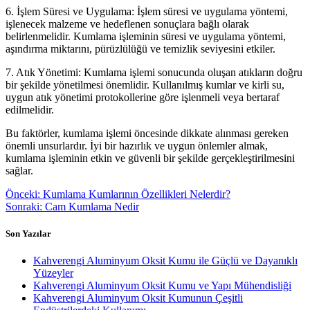
6. İşlem Süresi ve Uygulama: İşlem süresi ve uygulama yöntemi,
işlenecek malzeme ve hedeflenen sonuçlara bağlı olarak
belirlenmelidir. Kumlama işleminin süresi ve uygulama yöntemi,
aşındırma miktarını, pürüzlülüğü ve temizlik seviyesini etkiler.
7. Atık Yönetimi: Kumlama işlemi sonucunda oluşan atıkların doğru
bir şekilde yönetilmesi önemlidir. Kullanılmış kumlar ve kirli su,
uygun atık yönetimi protokollerine göre işlenmeli veya bertaraf
edilmelidir.
Bu faktörler, kumlama işlemi öncesinde dikkate alınması gereken
önemli unsurlardır. İyi bir hazırlık ve uygun önlemler almak,
kumlama işleminin etkin ve güvenli bir şekilde gerçekleştirilmesini
sağlar.
Yazı
Önceki
Önceki:
Kumlama Kumlarının Özellikleri Nelerdir?
yazı:
Sonraki
Sonraki:
Cam Kumlama Nedir
gezinmesi
yazı:
Son Yazılar
Kahverengi Aluminyum Oksit Kumu ile Güçlü ve Dayanıklı
Yüzeyler
Kahverengi Aluminyum Oksit Kumu ve Yapı Mühendisliği
Kahverengi Aluminyum Oksit Kumunun Çeşitli