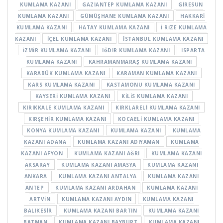
KUMLAMA KAZANI
GAZIANTEP KUMLAMA KAZANI
GIRESUN
KUMLAMA KAZANI
GÜMÜŞHANE KUMLAMA KAZANI
HAKKARI
KUMLAMA KAZANI
HATAY KUMLAMA KAZANI
I RIZE KUMLAMA
KAZANI
IÇEL KUMLAMA KAZANI
ISTANBUL KUMLAMA KAZANI
IZMIR KUMLAMA KAZANI
IĞDIR KUMLAMA KAZANI
ISPARTA
KUMLAMA KAZANI
KAHRAMANMARAŞ KUMLAMA KAZANI
KARABÜK KUMLAMA KAZANI
KARAMAN KUMLAMA KAZANI
KARS KUMLAMA KAZANI
KASTAMONU KUMLAMA KAZANI
KAYSERI KUMLAMA KAZANI
KILIS KUMLAMA KAZANI
KIRIKKALE KUMLAMA KAZANI
KIRKLARELI KUMLAMA KAZANI
KIRŞEHIR KUMLAMA KAZANI
KOCAELI KUMLAMA KAZANI
KONYA KUMLAMA KAZANI
KUMLAMA KAZANI
KUMLAMA
KAZANI ADANA
KUMLAMA KAZANI ADIYAMAN
KUMLAMA
KAZANI AFYON
KUMLAMA KAZANI AĞRI
KUMLAMA KAZANI
AKSARAY
KUMLAMA KAZANI AMASYA
KUMLAMA KAZANI
ANKARA
KUMLAMA KAZANI ANTALYA
KUMLAMA KAZANI
ANTEP
KUMLAMA KAZANI ARDAHAN
KUMLAMA KAZANI
ARTVIN
KUMLAMA KAZANI AYDIN
KUMLAMA KAZANI
BALIKESIR
KUMLAMA KAZANI BARTIN
KUMLAMA KAZANI
BATMAN
KUMLAMA KAZANI BAYBURT
KUMLAMA KAZANI