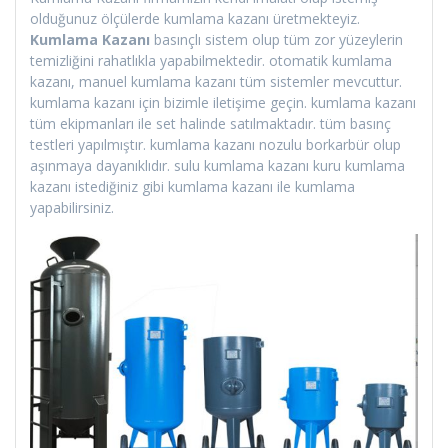
olduğunuz ölçülerde kumlama kazanı üretmekteyiz.
Kumlama Kazanı
basınçlı sistem olup tüm zor yüzeylerin
temizliğini rahatlıkla yapabilmektedir. otomatik kumlama
kazanı, manuel kumlama kazanı tüm sistemler mevcuttur.
kumlama kazanı için bizimle iletişime geçin. kumlama kazanı
tüm ekipmanları ile set halinde satılmaktadır. tüm basınç
testleri yapılmıştır. kumlama kazanı nozulu borkarbür olup
aşınmaya dayanıklıdır. sulu kumlama kazanı kuru kumlama
kazanı istediğiniz gibi kumlama kazanı ile kumlama
yapabilirsiniz.