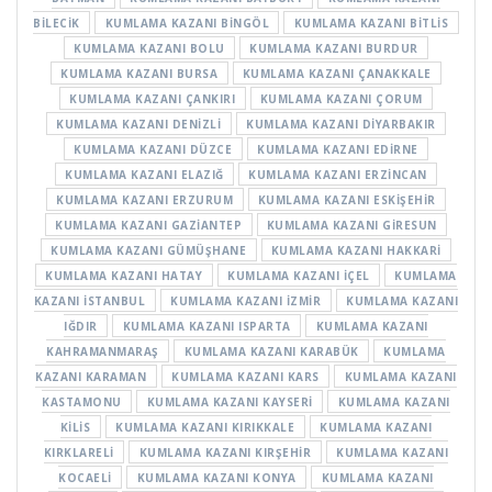
BILECIK
KUMLAMA KAZANI BINGÖL
KUMLAMA KAZANI BITLIS
KUMLAMA KAZANI BOLU
KUMLAMA KAZANI BURDUR
KUMLAMA KAZANI BURSA
KUMLAMA KAZANI ÇANAKKALE
KUMLAMA KAZANI ÇANKIRI
KUMLAMA KAZANI ÇORUM
KUMLAMA KAZANI DENIZLI
KUMLAMA KAZANI DIYARBAKIR
KUMLAMA KAZANI DÜZCE
KUMLAMA KAZANI EDIRNE
KUMLAMA KAZANI ELAZIĞ
KUMLAMA KAZANI ERZINCAN
KUMLAMA KAZANI ERZURUM
KUMLAMA KAZANI ESKIŞEHIR
KUMLAMA KAZANI GAZIANTEP
KUMLAMA KAZANI GIRESUN
KUMLAMA KAZANI GÜMÜŞHANE
KUMLAMA KAZANI HAKKARI
KUMLAMA KAZANI HATAY
KUMLAMA KAZANI IÇEL
KUMLAMA
KAZANI ISTANBUL
KUMLAMA KAZANI IZMIR
KUMLAMA KAZANI
IĞDIR
KUMLAMA KAZANI ISPARTA
KUMLAMA KAZANI
KAHRAMANMARAŞ
KUMLAMA KAZANI KARABÜK
KUMLAMA
KAZANI KARAMAN
KUMLAMA KAZANI KARS
KUMLAMA KAZANI
KASTAMONU
KUMLAMA KAZANI KAYSERI
KUMLAMA KAZANI
KILIS
KUMLAMA KAZANI KIRIKKALE
KUMLAMA KAZANI
KIRKLARELI
KUMLAMA KAZANI KIRŞEHIR
KUMLAMA KAZANI
KOCAELI
KUMLAMA KAZANI KONYA
KUMLAMA KAZANI