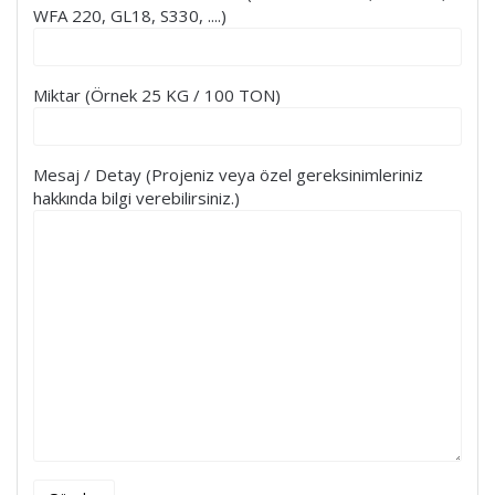
WFA 220, GL18, S330, ....)
Miktar (Örnek 25 KG / 100 TON)
Mesaj / Detay (Projeniz veya özel gereksinimleriniz
hakkında bilgi verebilirsiniz.)