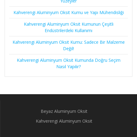
Yüzeyler
Kahverengi Aluminyum Oksit Kumu ve Yapı Mühendisliği
Kahverengi Aluminyum Oksit Kumunun Çeşitli
Endüstrilerdeki Kullanımı
Kahverengi Aluminyum Oksit Kumu: Sadece Bir Malzeme
Değil!
Kahverengi Aluminyum Oksit Kumunda Doğru Seçim
Nasıl Yapılır?
Beyaz Aluminyum Oksit
Kahverengi Aluminyum Oksit