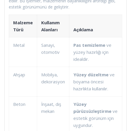
edilir. Bu işlemler, malzemenin dayanıklılığını artırdığı gibi,
estetik görünümünü de geliştirir.
Malzeme
Kullanım
Türü
Alanları
Açıklama
Metal
Sanayi,
Pas temizleme
ve
otomotiv
yüzey hazırlığı için
idealdir.
Ahşap
Mobilya,
Yüzey düzeltme
ve
dekorasyon
boyama öncesi
hazırlıkta kullanılır.
Beton
İnşaat, dış
Yüzey
mekan
pürüzsüzleştirme
ve
estetik görünüm için
uygundur.