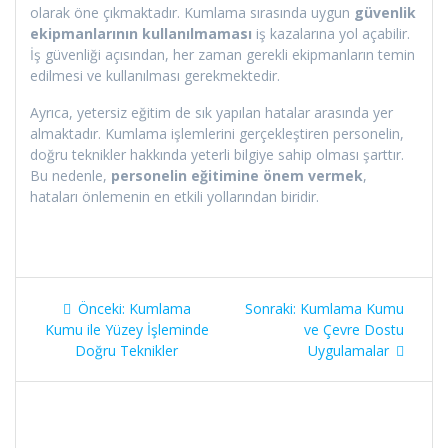
olarak öne çıkmaktadır. Kumlama sırasında uygun
güvenlik
ekipmanlarının kullanılmaması
iş kazalarına yol açabilir.
İş güvenliği açısından, her zaman gerekli ekipmanların temin
edilmesi ve kullanılması gerekmektedir.
Ayrıca, yetersiz eğitim de sık yapılan hatalar arasında yer
almaktadır. Kumlama işlemlerini gerçekleştiren personelin,
doğru teknikler hakkında yeterli bilgiye sahip olması şarttır.
Bu nedenle,
personelin eğitimine önem vermek
,
hataları önlemenin en etkili yollarından biridir.
Yazı
Önceki
Sonraki
Önceki:
Kumlama
Sonraki:
Kumlama Kumu
gezinmesi
yazı:
yazı:
Kumu ile Yüzey İşleminde
ve Çevre Dostu
Doğru Teknikler
Uygulamalar