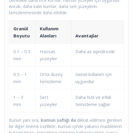
Genellikle daha ince kumlar, hassas yüzeyler için uygundur.
Ancak, daha kalın kumlar, daha sert yüzeylerin
temizlenmesinde daha etkilidir.
Granül
Kullanım
Boyutu
Alanları
Avantajlar
0.1 – 0.5
Hassas
Daha az aşındırıcıdır
mm
yüzeyler
0.5 – 1
Orta düzey
Genel kullanım için
mm
temizleme
uygundur
1 – 3
Sert
Daha hızlı ve etkili
mm
yüzeyler
temizleme sağlar
Bunun yanı sıra,
kumun saflığı da
dikkat edilmesi gereken
bir diğer önemli özelliktir. Kumun içinde yabancı maddelerin
bulunmaması, temizleme işleminin kalitesini artırır. Ayrıca,