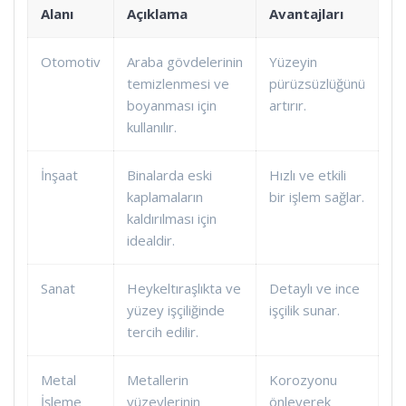
Alanı
Açıklama
Avantajları
Otomotiv
Araba gövdelerinin
Yüzeyin
temizlenmesi ve
pürüzsüzlüğünü
boyanması için
artırır.
kullanılır.
İnşaat
Binalarda eski
Hızlı ve etkili
kaplamaların
bir işlem sağlar.
kaldırılması için
idealdir.
Sanat
Heykeltıraşlıkta ve
Detaylı ve ince
yüzey işçiliğinde
işçilik sunar.
tercih edilir.
Metal
Metallerin
Korozyonu
İşleme
yüzeylerinin
önleyerek