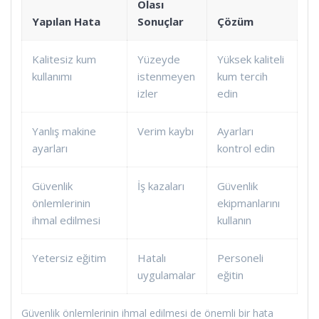
Olası
Yapılan Hata
Sonuçlar
Çözüm
Kalitesiz kum
Yüzeyde
Yüksek kaliteli
kullanımı
istenmeyen
kum tercih
izler
edin
Yanlış makine
Verim kaybı
Ayarları
ayarları
kontrol edin
Güvenlik
İş kazaları
Güvenlik
önlemlerinin
ekipmanlarını
ihmal edilmesi
kullanın
Yetersiz eğitim
Hatalı
Personeli
uygulamalar
eğitin
Güvenlik önlemlerinin ihmal edilmesi de önemli bir hata