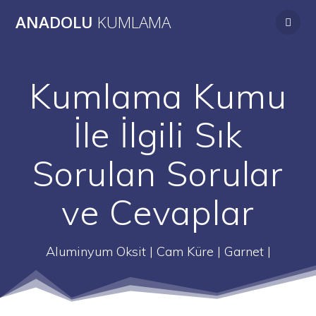
Skip
ANADOLU
KUMLAMA
to
content
Kumlama Kumu
İle İlgili Sık
Sorulan Sorular
ve Cevaplar
Aluminyum Oksit | Cam Küre | Garnet |