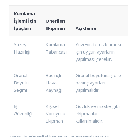
Kumlama
İşlemi İçin
Önerilen
İpuçları
Ekipman
Açıklama
Yüzey
Kumlama
Yüzeyin temizlenmesi
Hazırlığı
Tabancası
için uygun ayarların
yapılması gerekir.
Granül
Basınçlı
Granül boyutuna göre
Boyutu
Hava
basınç ayarları
Seçimi
Kaynağı
yapılmalıdır.
İş
Kişisel
Gözlük ve maske gibi
Güvenliği
Koruyucu
ekipmanlar
Ekipman
kullanılmalıdır.