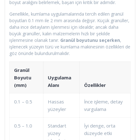
boyut aralığını belirlemek, başarı için kritik bir adımdır.
Genellikle, kumlama uygulamalarında tercih edilen granül
boyutları 0.1 mm ile 2 mm arasında değişir. Küçük granüller,
daha ince detayların işlenmesi için idealdir; ancak daha
büyük granüller, kalın malzemelerin hızlı bir şekilde
işlenmesine olanak tanır.
Granül boyutunu seçerken
,
işlenecek yüzeyin türü ve kumlama makinesinin özellikleri de
göz önünde bulundurulmalıdır.
Granül
Boyutu
Uygulama
(mm)
Alanı
Özellikler
0.1 – 0.5
Hassas
İnce işleme, detay
yüzeyler
vurgulama
0.5 – 1.0
Standart
İyi denge, orta
yüzey
düzeyde etki