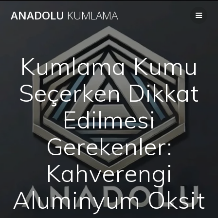
Skip
ANADOLU
KUMLAMA
to
content
Kumlama Kumu
Seçerken Dikkat
Edilmesi
Gerekenler:
Kahverengi
Aluminyum Oksit