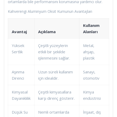
ortamlarda bile performansını korumasına yardımcı olur.
Kahverengi Aluminyum Oksit Kumunun Avantajları
Kullanım
Avantaj
Açıklama
Alanları
Yüksek
Çeşitli yüzeylerin
Metal,
Sertlik
etkili bir şekilde
ahşap,
işlenmesini sağlar.
plastik
Aşınma
Uzun süreli kullanım
Sanayi,
Direnci
için idealdir.
otomotiv
Kimyasal
Çeşitli kimyasallara
Kimya
Dayanıklılık
karşı direnç gösterir.
endüstrisi
Düşük Su
Nemli ortamlarda
İnşaat, dış