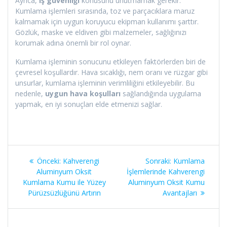
Ayrıca,
iş güvenliği
konusunu unutmamak gerekir.
Kumlama işlemleri sırasında, toz ve parçacıklara maruz
kalmamak için uygun koruyucu ekipman kullanımı şarttır.
Gözlük, maske ve eldiven gibi malzemeler, sağlığınızı
korumak adına önemli bir rol oynar.
Kumlama işleminin sonucunu etkileyen faktörlerden biri de
çevresel koşullardır. Hava sıcaklığı, nem oranı ve rüzgar gibi
unsurlar, kumlama işleminin verimliliğini etkileyebilir. Bu
nedenle,
uygun hava koşulları
sağlandığında uygulama
yapmak, en iyi sonuçları elde etmenizi sağlar.
Yazı
Önceki
Sonraki
Önceki:
Kahverengi
Sonraki:
Kumlama
gezinmesi
yazı:
yazı:
Aluminyum Oksit
İşlemlerinde Kahverengi
Kumlama Kumu ile Yüzey
Aluminyum Oksit Kumu
Pürüzsüzlüğünü Artırın
Avantajları