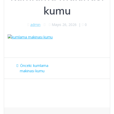
kumu
admin
Mayıs 26, 2026
|
0
Yazı
Önceki
Önceki:
kumlama
gezinmesi
yazı:
makinası kumu