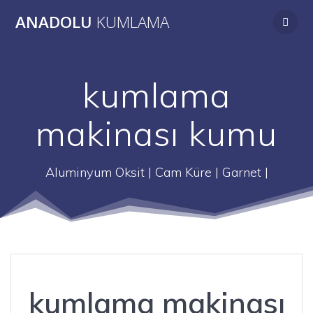
Skip
ANADOLU
KUMLAMA
to
content
kumlama
makinası kumu
Aluminyum Oksit | Cam Küre | Garnet |
kumlama makinası