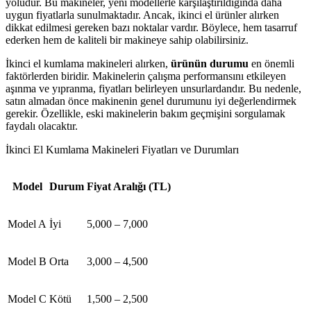
yoludur. Bu makineler, yeni modellerle karşılaştırıldığında daha
uygun fiyatlarla sunulmaktadır. Ancak, ikinci el ürünler alırken
dikkat edilmesi gereken bazı noktalar vardır. Böylece, hem tasarruf
ederken hem de kaliteli bir makineye sahip olabilirsiniz.
İkinci el kumlama makineleri alırken,
ürünün durumu
en önemli
faktörlerden biridir. Makinelerin çalışma performansını etkileyen
aşınma ve yıpranma, fiyatları belirleyen unsurlardandır. Bu nedenle,
satın almadan önce makinenin genel durumunu iyi değerlendirmek
gerekir. Özellikle, eski makinelerin bakım geçmişini sorgulamak
faydalı olacaktır.
İkinci El Kumlama Makineleri Fiyatları ve Durumları
Model
Durum
Fiyat Aralığı (TL)
Model A
İyi
5,000 – 7,000
Model B
Orta
3,000 – 4,500
Model C
Kötü
1,500 – 2,500