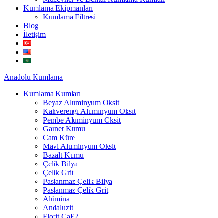
Kumlama Ekipmanları
Kumlama Filtresi
Blog
İletişim
Anadolu
Kumlama
Kumlama Kumları
Beyaz Aluminyum Oksit
Kahverengi Aluminyum Oksit
Pembe Aluminyum Oksit
Garnet Kumu
Cam Küre
Mavi Aluminyum Oksit
Bazalt Kumu
Çelik Bilya
Çelik Grit
Paslanmaz Çelik Bilya
Paslanmaz Çelik Grit
Alümina
Andaluzit
Florit CaF2