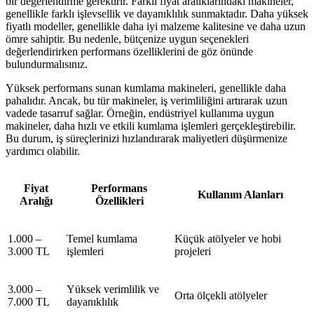
bir değerlendirme gerektirir. Farklı fiyat aralıklarındaki makineler,
genellikle farklı işlevsellik ve dayanıklılık sunmaktadır. Daha yüksek
fiyatlı modeller, genellikle daha iyi malzeme kalitesine ve daha uzun
ömre sahiptir. Bu nedenle, bütçenize uygun seçenekleri
değerlendirirken performans özelliklerini de göz önünde
bulundurmalısınız.
Yüksek performans sunan kumlama makineleri, genellikle daha
pahalıdır. Ancak, bu tür makineler, iş verimliliğini artırarak uzun
vadede tasarruf sağlar. Örneğin, endüstriyel kullanıma uygun
makineler, daha hızlı ve etkili kumlama işlemleri gerçekleştirebilir.
Bu durum, iş süreçlerinizi hızlandırarak maliyetleri düşürmenize
yardımcı olabilir.
Fiyat
Performans
Kullanım Alanları
Aralığı
Özellikleri
1.000 –
Temel kumlama
Küçük atölyeler ve hobi
3.000 TL
işlemleri
projeleri
3.000 –
Yüksek verimlilik ve
Orta ölçekli atölyeler
7.000 TL
dayanıklılık