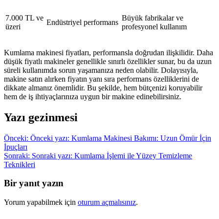
7.000 TL ve
Büyük fabrikalar ve
Endüstriyel performans
üzeri
profesyonel kullanım
Kumlama makinesi fiyatları, performansla doğrudan ilişkilidir. Daha
düşük fiyatlı makineler genellikle sınırlı özellikler sunar, bu da uzun
süreli kullanımda sorun yaşamanıza neden olabilir. Dolayısıyla,
makine satın alırken fiyatın yanı sıra performans özelliklerini de
dikkate almanız önemlidir. Bu şekilde, hem bütçenizi koruyabilir
hem de iş ihtiyaçlarınıza uygun bir makine edinebilirsiniz.
Yazı gezinmesi
Önceki:
Önceki yazı:
Kumlama Makinesi Bakımı: Uzun Ömür İçin
İpuçları
Sonraki:
Sonraki yazı:
Kumlama İşlemi ile Yüzey Temizleme
Teknikleri
Bir yanıt yazın
Yorum yapabilmek için
oturum açmalısınız
.