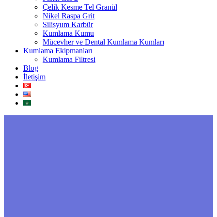
Çelik Kesme Tel Granül
Nikel Raspa Grit
Silisyum Karbür
Kumlama Kumu
Mücevher ve Dental Kumlama Kumları
Kumlama Ekipmanları
Kumlama Filtresi
Blog
İletişim