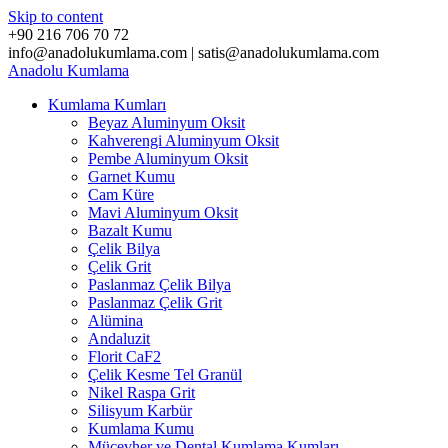
Skip to content
+90 216 706 70 72
info@anadolukumlama.com | satis@anadolukumlama.com
Anadolu
Kumlama
Kumlama Kumları
Beyaz Aluminyum Oksit
Kahverengi Aluminyum Oksit
Pembe Aluminyum Oksit
Garnet Kumu
Cam Küre
Mavi Aluminyum Oksit
Bazalt Kumu
Çelik Bilya
Çelik Grit
Paslanmaz Çelik Bilya
Paslanmaz Çelik Grit
Alümina
Andaluzit
Florit CaF2
Çelik Kesme Tel Granül
Nikel Raspa Grit
Silisyum Karbür
Kumlama Kumu
Mücevher ve Dental Kumlama Kumları