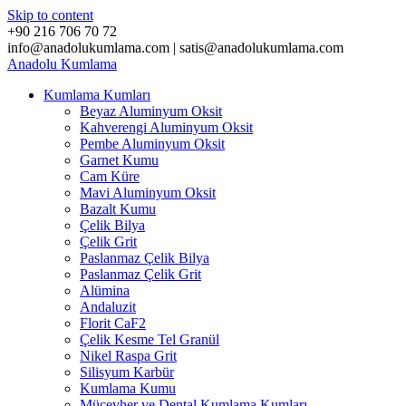
Skip to content
+90 216 706 70 72
info@anadolukumlama.com | satis@anadolukumlama.com
Anadolu
Kumlama
Kumlama Kumları
Beyaz Aluminyum Oksit
Kahverengi Aluminyum Oksit
Pembe Aluminyum Oksit
Garnet Kumu
Cam Küre
Mavi Aluminyum Oksit
Bazalt Kumu
Çelik Bilya
Çelik Grit
Paslanmaz Çelik Bilya
Paslanmaz Çelik Grit
Alümina
Andaluzit
Florit CaF2
Çelik Kesme Tel Granül
Nikel Raspa Grit
Silisyum Karbür
Kumlama Kumu
Mücevher ve Dental Kumlama Kumları