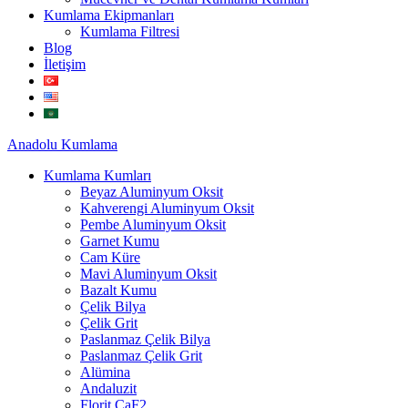
Kumlama Ekipmanları
Kumlama Filtresi
Blog
İletişim
Anadolu
Kumlama
Kumlama Kumları
Beyaz Aluminyum Oksit
Kahverengi Aluminyum Oksit
Pembe Aluminyum Oksit
Garnet Kumu
Cam Küre
Mavi Aluminyum Oksit
Bazalt Kumu
Çelik Bilya
Çelik Grit
Paslanmaz Çelik Bilya
Paslanmaz Çelik Grit
Alümina
Andaluzit
Florit CaF2