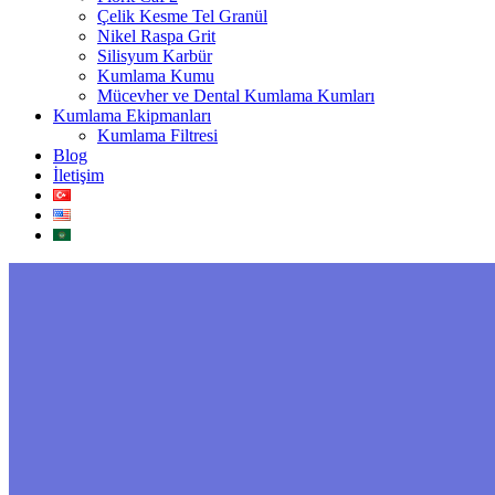
Çelik Kesme Tel Granül
Nikel Raspa Grit
Silisyum Karbür
Kumlama Kumu
Mücevher ve Dental Kumlama Kumları
Kumlama Ekipmanları
Kumlama Filtresi
Blog
İletişim