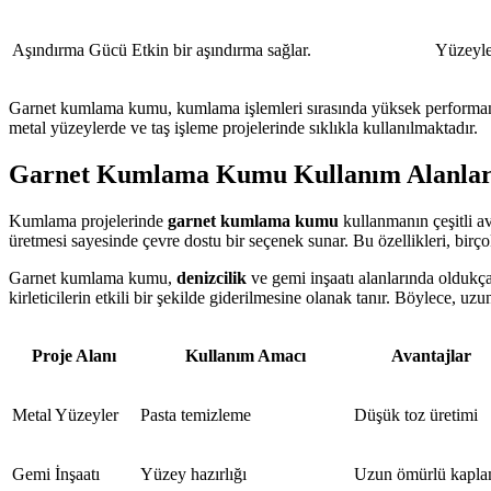
Aşındırma Gücü
Etkin bir aşındırma sağlar.
Yüzeyle
Garnet kumlama kumu, kumlama işlemleri sırasında yüksek performans s
metal yüzeylerde ve taş işleme projelerinde sıklıkla kullanılmaktadır.
Garnet Kumlama Kumu Kullanım Alanları:
Kumlama projelerinde
garnet kumlama kumu
kullanmanın çeşitli av
üretmesi sayesinde çevre dostu bir seçenek sunar. Bu özellikleri, birç
Garnet kumlama kumu,
denizcilik
ve gemi inşaatı alanlarında oldukça
kirleticilerin etkili bir şekilde giderilmesine olanak tanır. Böylece, uz
Proje Alanı
Kullanım Amacı
Avantajlar
Metal Yüzeyler
Pasta temizleme
Düşük toz üretimi
Gemi İnşaatı
Yüzey hazırlığı
Uzun ömürlü kapl