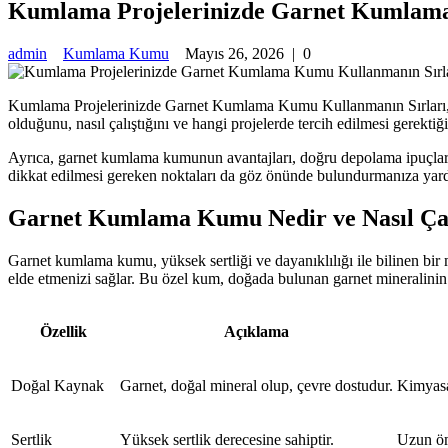
Kumlama Projelerinizde Garnet Kumlama
admin
Kumlama Kumu
Mayıs 26, 2026
|
0
Kumlama Projelerinizde Garnet Kumlama Kumu Kullanmanın Sırları, pr
olduğunu, nasıl çalıştığını ve hangi projelerde tercih edilmesi gerektiğ
Ayrıca, garnet kumlama kumunun avantajları, doğru depolama ipuçları v
dikkat edilmesi gereken noktaları da göz önünde bulundurmanıza yard
Garnet Kumlama Kumu Nedir ve Nasıl Çal
Garnet kumlama kumu, yüksek sertliği ve dayanıklılığı ile bilinen bi
elde etmenizi sağlar. Bu özel kum, doğada bulunan garnet mineralinin iş
Özellik
Açıklama
Doğal Kaynak
Garnet, doğal mineral olup, çevre dostudur.
Kimyasa
Sertlik
Yüksek sertlik derecesine sahiptir.
Uzun öm