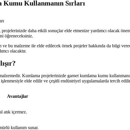
 Kumu Kullanmanın Sırları
ojelerinizde daha etkili sonuçlar elde etmenize yardımcı olacak önem
ini öğreneceksiniz.
e bu malzeme ile elde edilecek örnek projeler hakkında da bilgi vereceğ
ımcı olacaktır.
ışır?
r malzemedir. Kumlama projelerinizde garnet kumlama kumu kullanmanın s
lenmesiyle elde edilir ve çeşitli endüstriyel uygulamalarda tercih edilir
Avantajlar
l atık içermez.
ürlü kullanım sunar.