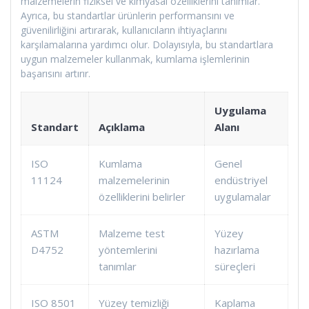
malzemelerin fiziksel ve kimyasal özelliklerini tanımlar.
Ayrıca, bu standartlar ürünlerin performansını ve
güvenilirliğini artırarak, kullanıcıların ihtiyaçlarını
karşılamalarına yardımcı olur. Dolayısıyla, bu standartlara
uygun malzemeler kullanmak, kumlama işlemlerinin
başarısını artırır.
Uygulama
Standart
Açıklama
Alanı
ISO
Kumlama
Genel
11124
malzemelerinin
endüstriyel
özelliklerini belirler
uygulamalar
ASTM
Malzeme test
Yüzey
D4752
yöntemlerini
hazırlama
tanımlar
süreçleri
ISO 8501
Yüzey temizliği
Kaplama