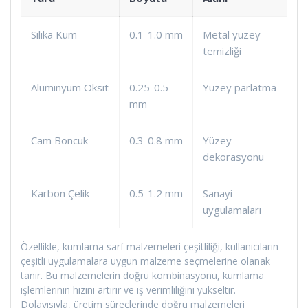
Silika Kum
0.1-1.0 mm
Metal yüzey
temizliği
Alüminyum Oksit
0.25-0.5
Yüzey parlatma
mm
Cam Boncuk
0.3-0.8 mm
Yüzey
dekorasyonu
Karbon Çelik
0.5-1.2 mm
Sanayi
uygulamaları
Özellikle, kumlama sarf malzemeleri çeşitliliği, kullanıcıların
çeşitli uygulamalara uygun malzeme seçmelerine olanak
tanır. Bu malzemelerin doğru kombinasyonu, kumlama
işlemlerinin hızını artırır ve iş verimliliğini yükseltir.
Dolayısıyla, üretim süreçlerinde doğru malzemeleri