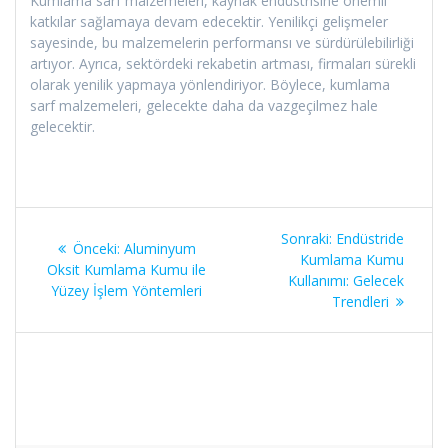
Kumlama sarf malzemeleri, kaynak endüstrisine önemli
katkılar sağlamaya devam edecektir. Yenilikçi gelişmeler
sayesinde, bu malzemelerin performansı ve sürdürülebilirliği
artıyor. Ayrıca, sektördeki rekabetin artması, firmaları sürekli
olarak yenilik yapmaya yönlendiriyor. Böylece, kumlama
sarf malzemeleri, gelecekte daha da vazgeçilmez hale
gelecektir.
Yazı
Sonraki
Sonraki:
Endüstride
Önceki
Önceki:
Aluminyum
gezinmesi
yazı:
Kumlama Kumu
yazı:
Oksit Kumlama Kumu ile
Kullanımı: Gelecek
Yüzey İşlem Yöntemleri
Trendleri