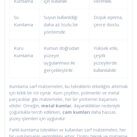
Kumlama
için kullanılır.
verimlilik.
Su
Suyun kullanıldığı
Düşük aşınma,
Kumlama
daha az tozlu bir
çevre dostu.
yöntemdir.
Kuru
Kumun doğrudan
Yüksek etki,
Kumlama
yüzeye
çeşitli
uygulanması ile
yüzeylerde
gerçekleştirilir.
kullanılabilir.
Kumlama sarf malzemeleri, bu tekniklerin etkinliğini artırmak
için kritik bir rol oynar. Kum çeşitleri, polimerler ve metal
parçacıklar gibi malzemeler, her bir yöntemin başarısını
etkiler. Örneğin,
metal kumlar
, dayanıklılıkları nedeniyle
çoğunlukla tercih edilirken,
cam kumları
daha hassas
yüzey işlemleri için uygundur.
Farklı kumlama teknikleri ve kullanılan sarf malzemeleri, her
bir uygulamanın verimliliğini artırır. Doğru teknik ve malzeme