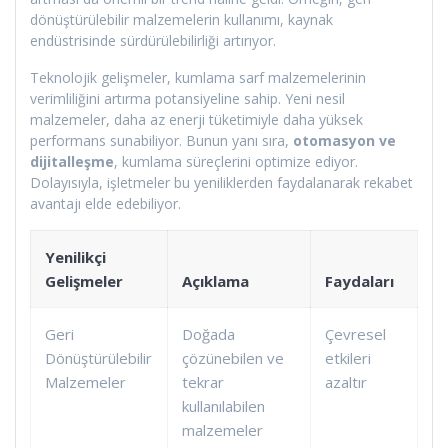
dönüştürülebilir malzemelerin kullanımı, kaynak
endüstrisinde sürdürülebilirliği artırıyor.
Teknolojik gelişmeler, kumlama sarf malzemelerinin
verimliliğini artırma potansiyeline sahip. Yeni nesil
malzemeler, daha az enerji tüketimiyle daha yüksek
performans sunabiliyor. Bunun yanı sıra,
otomasyon ve
dijitalleşme
, kumlama süreçlerini optimize ediyor.
Dolayısıyla, işletmeler bu yeniliklerden faydalanarak rekabet
avantajı elde edebiliyor.
Yenilikçi
Gelişmeler
Açıklama
Faydaları
Geri
Doğada
Çevresel
Dönüştürülebilir
çözünebilen ve
etkileri
Malzemeler
tekrar
azaltır
kullanılabilen
malzemeler