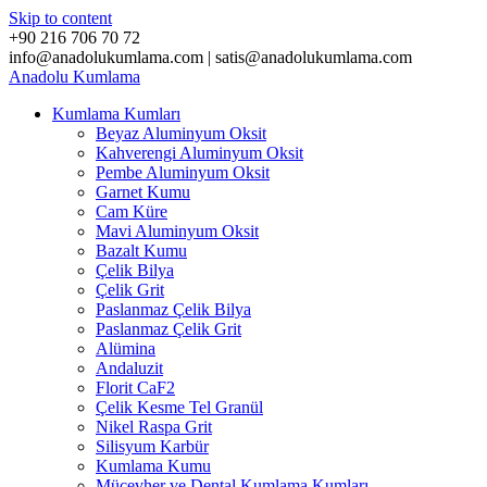
Skip to content
+90 216 706 70 72
info@anadolukumlama.com | satis@anadolukumlama.com
Anadolu
Kumlama
Kumlama Kumları
Beyaz Aluminyum Oksit
Kahverengi Aluminyum Oksit
Pembe Aluminyum Oksit
Garnet Kumu
Cam Küre
Mavi Aluminyum Oksit
Bazalt Kumu
Çelik Bilya
Çelik Grit
Paslanmaz Çelik Bilya
Paslanmaz Çelik Grit
Alümina
Andaluzit
Florit CaF2
Çelik Kesme Tel Granül
Nikel Raspa Grit
Silisyum Karbür
Kumlama Kumu
Mücevher ve Dental Kumlama Kumları