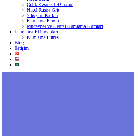
Çelik Kesme Tel Granül
Nikel Raspa Grit
Silisyum Karbür
Kumlama Kumu
Mücevher ve Dental Kumlama Kumları
Kumlama Ekipmanları
Kumlama Filtresi
Blog
İletişim