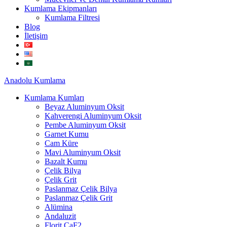
Kumlama Ekipmanları
Kumlama Filtresi
Blog
İletişim
Anadolu
Kumlama
Kumlama Kumları
Beyaz Aluminyum Oksit
Kahverengi Aluminyum Oksit
Pembe Aluminyum Oksit
Garnet Kumu
Cam Küre
Mavi Aluminyum Oksit
Bazalt Kumu
Çelik Bilya
Çelik Grit
Paslanmaz Çelik Bilya
Paslanmaz Çelik Grit
Alümina
Andaluzit
Florit CaF2