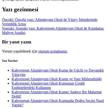
Yazı gezinmesi
Önceki:
Önceki yazı:
Alüminyum Oksit ile Yüzey İşlemlerinde
Verimlilik Artışı
Sonraki:
Sonraki yazı:
Kahverengi Alüminyum Oksit ile Kumlama:
Maliyet Analizi
Bir yanıt yazın
Yorum yapabilmek için
oturum açmalısınız
.
Son Yazılar
Kahverengi Aluminyum Oksit Kumu ile Güçlü ve Dayanıklı
Yüzeyler
Kahverengi Aluminyum Oksit Kumu ve Yapı Mühendisliği
Kahverengi Aluminyum Oksit Kumunun Çeşitli
Endüstrilerdeki Kullanımı
Kahverengi Aluminyum Oksit Kumu: Sadece Bir Malzeme
Değil!
Kahverengi Aluminyum Oksit Kumunda Doğru Seçim Nasıl
Yapılır?