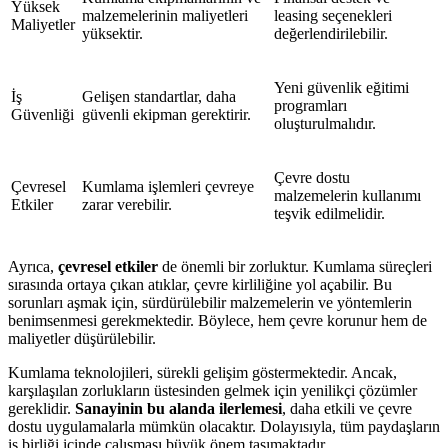
Yüksek
malzemelerinin maliyetleri
leasing seçenekleri
Maliyetler
yüksektir.
değerlendirilebilir.
Yeni güvenlik eğitimi
İş
Gelişen standartlar, daha
programları
Güvenliği
güvenli ekipman gerektirir.
oluşturulmalıdır.
Çevre dostu
Çevresel
Kumlama işlemleri çevreye
malzemelerin kullanımı
Etkiler
zarar verebilir.
teşvik edilmelidir.
Ayrıca,
çevresel etkiler
de önemli bir zorluktur. Kumlama süreçleri
sırasında ortaya çıkan atıklar, çevre kirliliğine yol açabilir. Bu
sorunları aşmak için, sürdürülebilir malzemelerin ve yöntemlerin
benimsenmesi gerekmektedir. Böylece, hem çevre korunur hem de
maliyetler düşürülebilir.
Kumlama teknolojileri, sürekli gelişim göstermektedir. Ancak,
karşılaşılan zorlukların üstesinden gelmek için yenilikçi çözümler
gereklidir.
Sanayinin bu alanda ilerlemesi
, daha etkili ve çevre
dostu uygulamalarla mümkün olacaktır. Dolayısıyla, tüm paydaşların
iş birliği içinde çalışması büyük önem taşımaktadır.