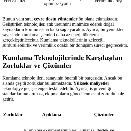
Veri Analizi
Verimlilik artışı
optimizasyonu
Bunun yanı sıra,
çevre dostu yöntemler
ön plana çıkmaktadır.
Geliştirilen teknolojiler, atık üretimini minimize ederek doğal
kaynakların korunmasına katkı sağlayacaktır. Ayrıca, bu yenilikler
sayesinde kumlama işlemleri daha az enerji tüketerek
gerçekleştirilecektir. Kumlama teknolojilerinin geleceği,
sürdürülebilirlik ve verimlilik odaklı bir dönüşüm süreci geçirecektir.
Kumlama Teknolojilerinde Karşılaşılan
Zorluklar ve Çözümler
Kumlama teknolojileri, sanayinin önemli bir parçasıdır. Ancak bu
alanda çeşitli zorluklar bulunmaktadır.
Yüksek maliyetler
,
teknolojiye geçişte engel teşkil edebilir. Ayrıca, iş güvenliği
standartlarının artması, ekipmanların güncellenmesini zorunlu hale
getirir.
Zorluklar
Açıklama
Çözümler
Kumlama ekipmanlarının ve
Finansal destek ve