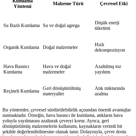
Kumlama
Malzeme Türü
Çevresel Etki
Yöntemi
Düşük enerji
Su Bazlı Kumlama
Su ve doğal agrega
tüketimi
Hızlı
Organik Kumlama
Doğal malzemeler
dekompozisyon
Hava Basıncı
Hava ve doğal
Azaltılmış toz
Kumlama
malzemeler
yayılımı
Geri dönüştürülmüş
Atık miktarında
Reçineli Kumlama
materyaller
azalma
Bu yöntemler, çevresel sürdürülebilirlik açısından önemli avantajlar
sunmaktadır. Örneğin, hava basıncı ile kumlama, atıkların hava
yoluyla yayılmasını azaltarak çevreyi korur. Ayrıca, geri
dönüştürülmüş malzemelerin kullanımı, kaynakların verimli bir
şekilde değerlendirilmesine olanak tanır. Dolayısıyla, çevre dostu