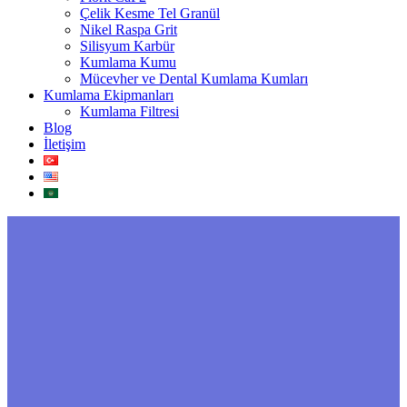
Çelik Kesme Tel Granül
Nikel Raspa Grit
Silisyum Karbür
Kumlama Kumu
Mücevher ve Dental Kumlama Kumları
Kumlama Ekipmanları
Kumlama Filtresi
Blog
İletişim