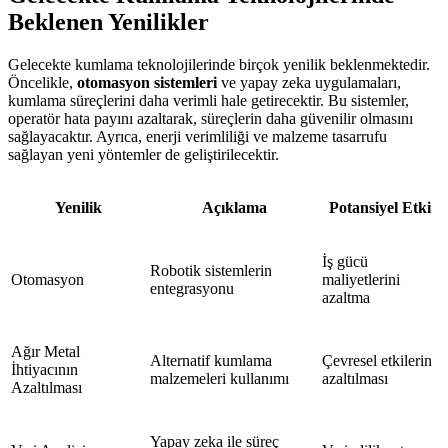
Beklenen Yenilikler
Gelecekte kumlama teknolojilerinde birçok yenilik beklenmektedir.
Öncelikle,
otomasyon sistemleri
ve yapay zeka uygulamaları,
kumlama süreçlerini daha verimli hale getirecektir. Bu sistemler,
operatör hata payını azaltarak, süreçlerin daha güvenilir olmasını
sağlayacaktır. Ayrıca, enerji verimliliği ve malzeme tasarrufu
sağlayan yeni yöntemler de geliştirilecektir.
Yenilik
Açıklama
Potansiyel Etki
İş gücü
Robotik sistemlerin
Otomasyon
maliyetlerini
entegrasyonu
azaltma
Ağır Metal
Alternatif kumlama
Çevresel etkilerin
İhtiyacının
malzemeleri kullanımı
azaltılması
Azaltılması
Yapay zeka ile süreç