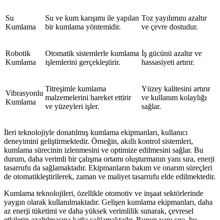
Su
Su ve kum karışımı ile yapılan
Toz yayılımını azaltır
Kumlama
bir kumlama yöntemidir.
ve çevre dostudur.
Robotik
Otomatik sistemlerle kumlama
İş gücünü azaltır ve
Kumlama
işlemlerini gerçekleştirir.
hassasiyeti artırır.
Titreşimle kumlama
Yüzey kalitesini artırır
Vibrasyonlu
malzemelerini hareket ettirir
ve kullanım kolaylığı
Kumlama
ve yüzeyleri işler.
sağlar.
İleri teknolojiyle donatılmış kumlama ekipmanları, kullanıcı
deneyimini geliştirmektedir. Örneğin, akıllı kontrol sistemleri,
kumlama sürecinin izlenmesini ve optimize edilmesini sağlar. Bu
durum, daha verimli bir çalışma ortamı oluşturmanın yanı sıra, enerji
tasarrufu da sağlamaktadır. Ekipmanların bakım ve onarım süreçleri
de otomatikleştirilerek, zaman ve maliyet tasarrufu elde edilmektedir.
Kumlama teknolojileri, özellikle otomotiv ve inşaat sektörlerinde
yaygın olarak kullanılmaktadır. Gelişen kumlama ekipmanları, daha
az enerji tüketimi ve daha yüksek verimlilik sunarak, çevresel
etkilerin azaltılmasına katkı sağlamaktadır. Bunun yanı sıra, bu