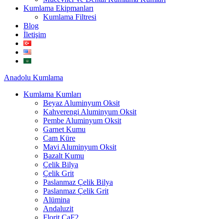
Kumlama Ekipmanları
Kumlama Filtresi
Blog
İletişim
Anadolu
Kumlama
Kumlama Kumları
Beyaz Aluminyum Oksit
Kahverengi Aluminyum Oksit
Pembe Aluminyum Oksit
Garnet Kumu
Cam Küre
Mavi Aluminyum Oksit
Bazalt Kumu
Çelik Bilya
Çelik Grit
Paslanmaz Çelik Bilya
Paslanmaz Çelik Grit
Alümina
Andaluzit
Florit CaF2