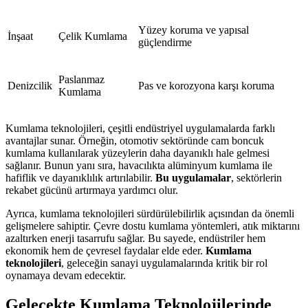
Yüzey koruma ve yapısal
İnşaat
Çelik Kumlama
güçlendirme
Paslanmaz
Denizcilik
Pas ve korozyona karşı koruma
Kumlama
Kumlama teknolojileri, çeşitli endüstriyel uygulamalarda farklı
avantajlar sunar. Örneğin, otomotiv sektöründe cam boncuk
kumlama kullanılarak yüzeylerin daha dayanıklı hale gelmesi
sağlanır. Bunun yanı sıra, havacılıkta alüminyum kumlama ile
hafiflik ve dayanıklılık artırılabilir.
Bu uygulamalar
, sektörlerin
rekabet gücünü artırmaya yardımcı olur.
Ayrıca, kumlama teknolojileri sürdürülebilirlik açısından da önemli
gelişmelere sahiptir. Çevre dostu kumlama yöntemleri, atık miktarını
azaltırken enerji tasarrufu sağlar. Bu sayede, endüstriler hem
ekonomik hem de çevresel faydalar elde eder.
Kumlama
teknolojileri
, geleceğin sanayi uygulamalarında kritik bir rol
oynamaya devam edecektir.
Gelecekte Kumlama Teknolojilerinde