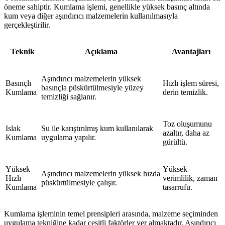
öneme sahiptir. Kumlama işlemi, genellikle yüksek basınç altında
kum veya diğer aşındırıcı malzemelerin kullanılmasıyla
gerçekleştirilir.
Teknik
Açıklama
Avantajları
Aşındırıcı malzemelerin yüksek
Basınçlı
Hızlı işlem süresi,
basınçla püskürtülmesiyle yüzey
Kumlama
derin temizlik.
temizliği sağlanır.
Toz oluşumunu
Islak
Su ile karıştırılmış kum kullanılarak
azaltır, daha az
Kumlama
uygulama yapılır.
gürültü.
Yüksek
Yüksek
Aşındırıcı malzemelerin yüksek hızda
Hızlı
verimlilik, zaman
püskürtülmesiyle çalışır.
Kumlama
tasarrufu.
Kumlama işleminin temel prensipleri arasında, malzeme seçiminden
uygulama tekniğine kadar çeşitli faktörler yer almaktadır. Aşındırıcı