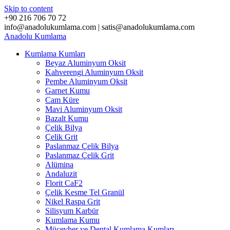
Skip to content
+90 216 706 70 72
info@anadolukumlama.com | satis@anadolukumlama.com
Anadolu
Kumlama
Kumlama Kumları
Beyaz Aluminyum Oksit
Kahverengi Aluminyum Oksit
Pembe Aluminyum Oksit
Garnet Kumu
Cam Küre
Mavi Aluminyum Oksit
Bazalt Kumu
Çelik Bilya
Çelik Grit
Paslanmaz Çelik Bilya
Paslanmaz Çelik Grit
Alümina
Andaluzit
Florit CaF2
Çelik Kesme Tel Granül
Nikel Raspa Grit
Silisyum Karbür
Kumlama Kumu
Mücevher ve Dental Kumlama Kumları