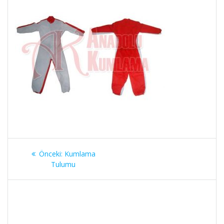
Yazı
Önceki
Önceki:
Kumlama
gezinmesi
yazı:
Tulumu