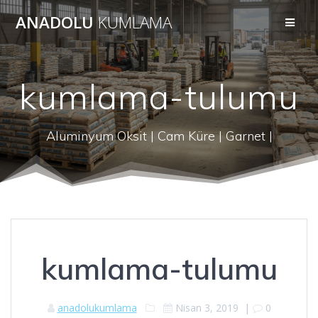
Skip
ANADOLU
KUMLAMA
to
content
kumlama-tulumu
Aluminyum Oksit | Cam Küre | Garnet |
kumlama-tulumu
anadolukumlama
Nisan 3, 2019
|
0