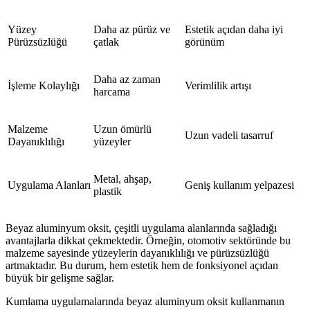
Yüzey
Daha az pürüz ve
Estetik açıdan daha iyi
Pürüzsüzlüğü
çatlak
görünüm
Daha az zaman
İşleme Kolaylığı
Verimlilik artışı
harcama
Malzeme
Uzun ömürlü
Uzun vadeli tasarruf
Dayanıklılığı
yüzeyler
Metal, ahşap,
Uygulama Alanları
Geniş kullanım yelpazesi
plastik
Beyaz aluminyum oksit, çeşitli uygulama alanlarında sağladığı
avantajlarla dikkat çekmektedir. Örneğin, otomotiv sektöründe bu
malzeme sayesinde yüzeylerin dayanıklılığı ve pürüzsüzlüğü
artmaktadır. Bu durum, hem estetik hem de fonksiyonel açıdan
büyük bir gelişme sağlar.
Kumlama uygulamalarında beyaz aluminyum oksit kullanmanın