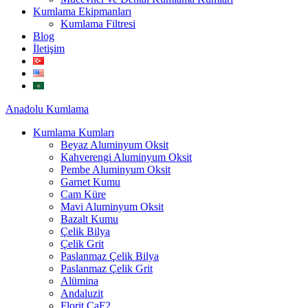
Kumlama Ekipmanları
Kumlama Filtresi
Blog
İletişim
Anadolu
Kumlama
Kumlama Kumları
Beyaz Aluminyum Oksit
Kahverengi Aluminyum Oksit
Pembe Aluminyum Oksit
Garnet Kumu
Cam Küre
Mavi Aluminyum Oksit
Bazalt Kumu
Çelik Bilya
Çelik Grit
Paslanmaz Çelik Bilya
Paslanmaz Çelik Grit
Alümina
Andaluzit
Florit CaF2