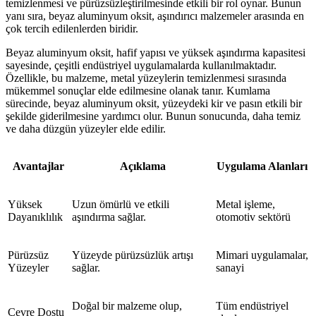
temizlenmesi ve pürüzsüzleştirilmesinde etkili bir rol oynar. Bunun
yanı sıra, beyaz aluminyum oksit, aşındırıcı malzemeler arasında en
çok tercih edilenlerden biridir.
Beyaz aluminyum oksit, hafif yapısı ve yüksek aşındırma kapasitesi
sayesinde, çeşitli endüstriyel uygulamalarda kullanılmaktadır.
Özellikle, bu malzeme, metal yüzeylerin temizlenmesi sırasında
mükemmel sonuçlar elde edilmesine olanak tanır. Kumlama
sürecinde, beyaz aluminyum oksit, yüzeydeki kir ve pasın etkili bir
şekilde giderilmesine yardımcı olur. Bunun sonucunda, daha temiz
ve daha düzgün yüzeyler elde edilir.
Avantajlar
Açıklama
Uygulama Alanları
Yüksek
Uzun ömürlü ve etkili
Metal işleme,
Dayanıklılık
aşındırma sağlar.
otomotiv sektörü
Pürüzsüz
Yüzeyde pürüzsüzlük artışı
Mimari uygulamalar,
Yüzeyler
sağlar.
sanayi
Doğal bir malzeme olup,
Tüm endüstriyel
Çevre Dostu