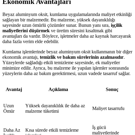
Ekonomik Avantajları
Beyaz aluminyum oksit, kumlama uygulamalarında maliyet etkinliği
sağlayan bir malzemedir. Bu malzeme, yüksek dayanıklılığı
sayesinde uzun ömürlü çözümler sunar. Bunun yanı sıra,
işçilik
maliyetlerini düşürmek
ve üretim süresini kısaltmak gibi
avantajları da vardır. Böylece, işletmeler daha az kaynak harcayarak
daha fazla verim elde edebilir.
Kumlama işlemlerinde beyaz aluminyum oksit kullanmanın bir diğer
ekonomik avantajı,
temizlik ve bakım sürelerinin azalmasıdır
.
Yüzeylerde sağladığı etkili temizleme sayesinde, ek maliyetler
minimize edilir. Ayrıca, bu malzeme ile yapılan işlemler sonrasında
yüzeylerin daha az bakım gerektirmesi, uzun vadede tasarruf sağlar.
Avantaj
Açıklama
Sonuç
Uzun
Yüksek dayanıklılık ile daha az
Maliyet tasarrufu
Ömür
malzeme tüketimi
İş gücü
Daha Az
Kısa sürede etkili temizleme
maliyetlerinde