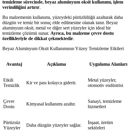
temizleme sürecinde, beyaz aluminyum oksit kullanımı, işlem
verimliliğini artırır
.
Bu malzemenin kullanımı, yüzeydeki pürüzlülüğü azaltarak daha
düzgün ve temiz bir sonuç elde edilmesine olanak tanır. Beyaz
aluminyum oksit, metal ve diğer sert yüzeyler için ideal bir
temizleme çözümü sunar.
Ayrıca, bu malzeme çevre dostu
özellikleriyle de dikkat çekmektedir
.
Beyaz Aluminyum Oksit Kullanımının Yüzey Temizleme Etkileri
Avantaj
Açıklama
Uygulama Alanları
Etkili
Metal yüzeyler,
Kir ve pası kolayca giderir.
Temizlik
otomotiv endüstrisi
Çevre
Sanayi, temizleme
Kimyasal kullanımı azaltır.
Dostu
hizmetleri
Pürüzsüz
İnşaat, üretim
Daha düzgün yüzeyler sağlar.
Yüzeyler
sektörleri