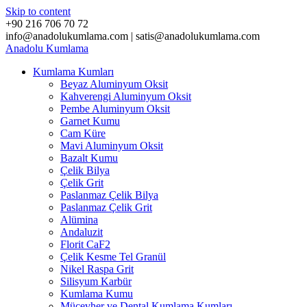
Skip to content
+90 216 706 70 72
info@anadolukumlama.com | satis@anadolukumlama.com
Anadolu
Kumlama
Kumlama Kumları
Beyaz Aluminyum Oksit
Kahverengi Aluminyum Oksit
Pembe Aluminyum Oksit
Garnet Kumu
Cam Küre
Mavi Aluminyum Oksit
Bazalt Kumu
Çelik Bilya
Çelik Grit
Paslanmaz Çelik Bilya
Paslanmaz Çelik Grit
Alümina
Andaluzit
Florit CaF2
Çelik Kesme Tel Granül
Nikel Raspa Grit
Silisyum Karbür
Kumlama Kumu
Mücevher ve Dental Kumlama Kumları