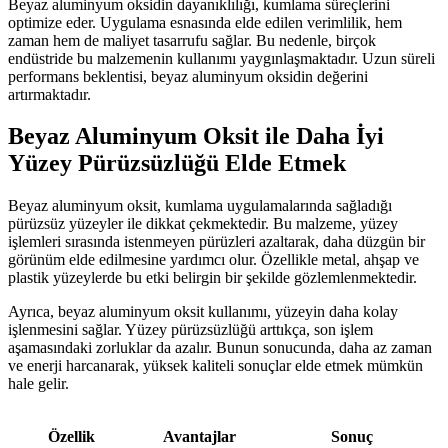
Beyaz aluminyum oksidin dayanıklılığı, kumlama süreçlerini
optimize eder. Uygulama esnasında elde edilen verimlilik, hem
zaman hem de maliyet tasarrufu sağlar. Bu nedenle, birçok
endüstride bu malzemenin kullanımı yaygınlaşmaktadır. Uzun süreli
performans beklentisi, beyaz aluminyum oksidin değerini
artırmaktadır.
Beyaz Aluminyum Oksit ile Daha İyi
Yüzey Pürüzsüzlüğü Elde Etmek
Beyaz aluminyum oksit, kumlama uygulamalarında sağladığı
pürüzsüz yüzeyler ile dikkat çekmektedir. Bu malzeme, yüzey
işlemleri sırasında istenmeyen pürüzleri azaltarak, daha düzgün bir
görünüm elde edilmesine yardımcı olur. Özellikle metal, ahşap ve
plastik yüzeylerde bu etki belirgin bir şekilde gözlemlenmektedir.
Ayrıca, beyaz aluminyum oksit kullanımı, yüzeyin daha kolay
işlenmesini sağlar. Yüzey pürüzsüzlüğü arttıkça, son işlem
aşamasındaki zorluklar da azalır. Bunun sonucunda, daha az zaman
ve enerji harcanarak, yüksek kaliteli sonuçlar elde etmek mümkün
hale gelir.
Özellik
Avantajlar
Sonuç