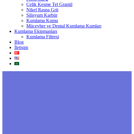
Çelik Kesme Tel Granül
Nikel Raspa Grit
Silisyum Karbür
Kumlama Kumu
Mücevher ve Dental Kumlama Kumları
Kumlama Ekipmanları
Kumlama Filtresi
Blog
İletişim