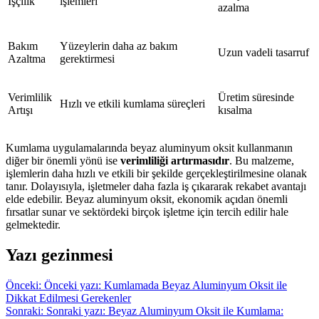
İşçilik
işlemleri
azalma
Bakım
Yüzeylerin daha az bakım
Uzun vadeli tasarruf
Azaltma
gerektirmesi
Verimlilik
Üretim süresinde
Hızlı ve etkili kumlama süreçleri
Artışı
kısalma
Kumlama uygulamalarında beyaz aluminyum oksit kullanmanın
diğer bir önemli yönü ise
verimliliği artırmasıdır
. Bu malzeme,
işlemlerin daha hızlı ve etkili bir şekilde gerçekleştirilmesine olanak
tanır. Dolayısıyla, işletmeler daha fazla iş çıkararak rekabet avantajı
elde edebilir. Beyaz aluminyum oksit, ekonomik açıdan önemli
fırsatlar sunar ve sektördeki birçok işletme için tercih edilir hale
gelmektedir.
Yazı gezinmesi
Önceki:
Önceki yazı:
Kumlamada Beyaz Aluminyum Oksit ile
Dikkat Edilmesi Gerekenler
Sonraki:
Sonraki yazı:
Beyaz Aluminyum Oksit ile Kumlama: